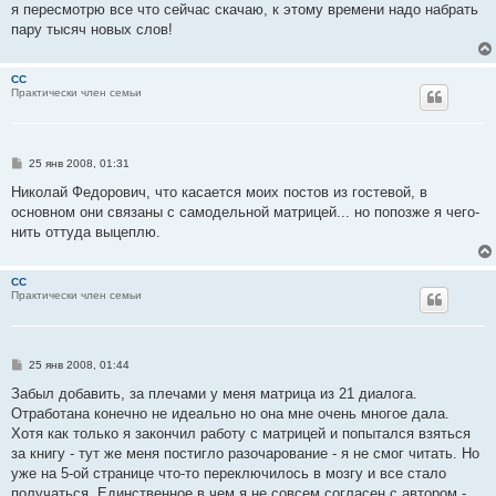
я пересмотрю все что сейчас скачаю, к этому времени надо набрать
пару тысяч новых слов!
CC
Практически член семьи
С
25 янв 2008, 01:31
о
о
Николай Федорович, что касается моих постов из гостевой, в
б
основном они связаны с самодельной матрицей... но попозже я чего-
щ
е
нить оттуда выцеплю.
н
и
е
CC
Практически член семьи
С
25 янв 2008, 01:44
о
о
Забыл добавить, за плечами у меня матрица из 21 диалога.
б
Отработана конечно не идеально но она мне очень многое дала.
щ
е
Хотя как только я закончил работу с матрицей и попытался взяться
н
за книгу - тут же меня постигло разочарование - я не смог читать. Но
и
е
уже на 5-ой странице что-то переключилось в мозгу и все стало
получаться. Единственное в чем я не совсем согласен с автором -