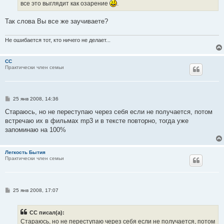
все это выглядит как озарение
.
Так слова Вы все же заучиваете?
Не ошибается тот, кто ничего не делает...
CC
Практически член семьи
С
25 янв 2008, 14:36
о
о
Стараюсь, но не переступаю через себя если не получается, потом
б
встречаю их в фильмах mp3 и в тексте повторно, тогда уже
щ
е
запоминаю на 100%
н
и
е
Легкость Бытия
Практически член семьи
С
25 янв 2008, 17:07
о
о
б
CC писал(а):
щ
е
Стараюсь, но не переступаю через себя если не получается, потом