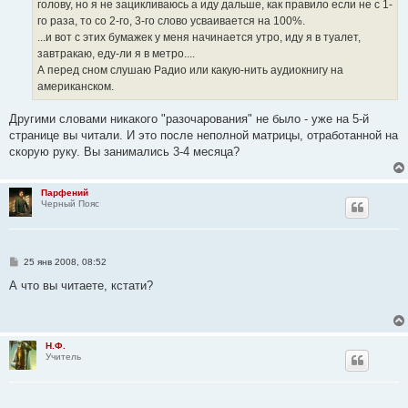
голову, но я не зацикливаюсь а иду дальше, как правило если не с 1-
го раза, то со 2-го, 3-го слово усваивается на 100%.
...и вот с этих бумажек у меня начинается утро, иду я в туалет,
завтракаю, еду-ли я в метро....
А перед сном слушаю Радио или какую-нить аудиокнигу на
американском.
Другими словами никакого "разочарования" не было - уже на 5-й
странице вы читали. И это после неполной матрицы, отработанной на
скорую руку. Вы занимались 3-4 месяца?
Парфений
Черный Пояс
С
25 янв 2008, 08:52
о
о
А что вы читаете, кстати?
б
щ
е
н
и
Н.Ф.
е
Учитель