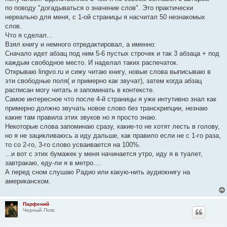
по поводу "догадываться о значение слов". Это практически
нереально для меня, с 1-ой страницы я насчитал 50 незнакомых
слов.
Что я сделал...
Взял книгу и немного отредактировал, а именно:
Сначало идет абзац под ним 5-6 пустых строчек и так 3 абзаца + под
каждым свободное место. И наделал таких распечаток.
Открываю lingvo.ru и сижу читаю книгу, новые слова выписываю в
эти свободные поля( и примерно как звучат), затем когда абзац
расписан могу читать и запоминать в контексте.
Самое интересное что после 4-й страницы я уже интутивно знал как
примерно должно звучать новое слово без транскрипции, незнаю
какие там правила этих звуков но я просто знаю.
Некоторые слова запоминаю сразу, какие-то не хотят лесть в голову,
но я не зацикливаюсь а иду дальше, как правило если не с 1-го раза,
то со 2-го, 3-го слово усваивается на 100%.
...и вот с этих бумажек у меня начинается утро, иду я в туалет,
завтракаю, еду-ли я в метро....
А перед сном слушаю Радио или какую-нить аудиокнигу на
американском.
Парфений
Черный Пояс