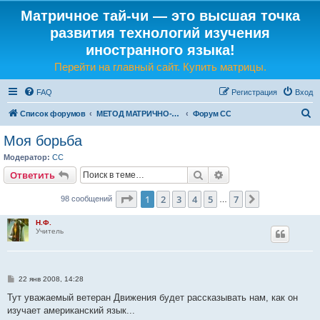
Матричное тай-чи — это высшая точка
развития технологий изучения
иностранного языка!
Перейти на главный сайт. Купить матрицы.
FAQ
Регистрация
Вход
П
Список форумов
МЕТОД МАТРИЧНО-ЯЗЫКОВОГО ТАЙ-ЧИ
Форум СС
о
Моя борьба
и
Модератор:
CC
с
Поиск
Расширенный поис
Ответить
к
Страница
1
из
7
1
2
3
4
5
7
След.
98 сообщений
…
Н.Ф.
Учитель
С
22 янв 2008, 14:28
о
о
Тут уважаемый ветеран Движения будет рассказывать нам, как он
б
изучает американский язык...
щ