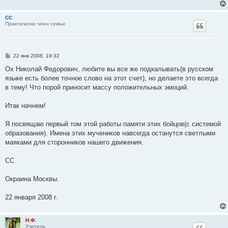
е
н
и
CC
е
Практически член семьи
С
22 янв 2008, 19:32
о
о
Ох Николай Федорович, любите вы все же подкалывать(в русском
б
языке есть более точное слово на этот счет), но делаете это всегда
щ
е
в тему! Что порой приносит массу положительных эмоций.
н
и
е
Итак начнем!
Я посвящаю первый том этой работы памяти этих бойцов(с системой
образования). Имена этих мучеников навсегда останутся светлыми
маяками для сторонников нашего движения.
СС
Окраина Москвы.
22 января 2008 г.
Н.Ф.
Учитель