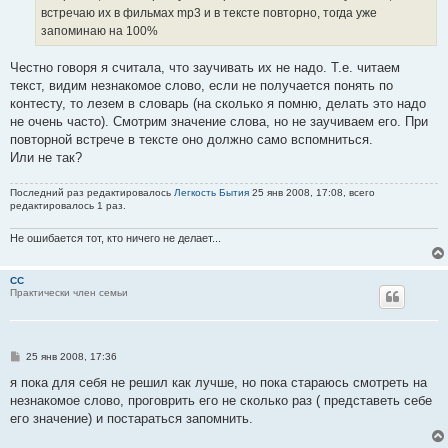
н
встречаю их в фильмах mp3 и в тексте повторно, тогда уже
и
е
запоминаю на 100%
Честно говоря я считала, что заучивать их не надо. Т.е. читаем
текст, видим незнакомое слово, если не получается понять по
контесту, то лезем в словарь (на сколько я помню, делать это надо
не очень часто). Смотрим значение слова, но не заучиваем его. При
повторной встрече в тексте оно должно само вспомниться.
Или не так?
Последний раз редактировалось
Легкость Бытия
25 янв 2008, 17:08, всего
редактировалось 1 раз.
Не ошибается тот, кто ничего не делает...
CC
Практически член семьи
С
25 янв 2008, 17:36
о
о
я пока для себя не решил как лучше, но пока стараюсь смотреть на
б
незнакомое слово, проговрить его не сколько раз ( представеть себе
щ
е
его значение) и постараться запомнить.
н
и