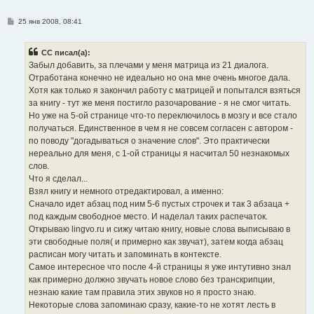
С
25 янв 2008, 08:41
о
о
б
CC писал(а):
щ
е
Забыл добавить, за плечами у меня матрица из 21 диалога.
н
Отработана конечно не идеально но она мне очень многое дала.
и
е
Хотя как только я закончил работу с матрицей и попытался взяться
за книгу - тут же меня постигло разочарование - я не смог читать.
Но уже на 5-ой странице что-то переключилось в мозгу и все стало
получаться. Единственное в чем я не совсем согласен с автором -
по поводу "догадываться о значение слов". Это практически
нереально для меня, с 1-ой страницы я насчитал 50 незнакомых
слов.
Что я сделал...
Взял книгу и немного отредактировал, а именно:
Сначало идет абзац под ним 5-6 пустых строчек и так 3 абзаца +
под каждым свободное место. И наделал таких распечаток.
Открываю lingvo.ru и сижу читаю книгу, новые слова выписываю в
эти свободные поля( и примерно как звучат), затем когда абзац
расписан могу читать и запоминать в контексте.
Самое интересное что после 4-й страницы я уже интутивно знал
как примерно должно звучать новое слово без транскрипции,
незнаю какие там правила этих звуков но я просто знаю.
Некоторые слова запоминаю сразу, какие-то не хотят лесть в