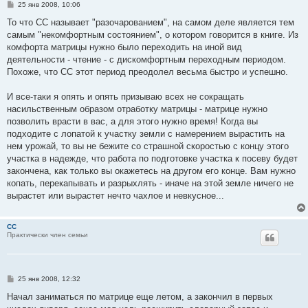
С
25 янв 2008, 10:06
о
о
То что СС называет "разочарованием", на самом деле является тем
б
самым "некомфортным состоянием", о котором говорится в книге. Из
щ
е
комфорта матрицы нужно было переходить на иной вид
н
деятельности - чтение - с дискомфортным переходным периодом.
и
е
Похоже, что СС этот период преодолел весьма быстро и успешно.
И все-таки я опять и опять призываю всех не сокращать
насильственным образом отработку матрицы - матрице нужно
позволить врасти в вас, а для этого нужно время! Когда вы
подходите с лопатой к участку земли с намерением вырастить на
нем урожай, то вы не бежите со страшной скоростью с концу этого
участка в надежде, что работа по подготовке участка к посеву будет
закончена, как только вы окажетесь на другом его конце. Вам нужно
копать, перекапывать и разрыхлять - иначе на этой земле ничего не
вырастет или вырастет нечто чахлое и невкусное...
CC
Практически член семьи
С
25 янв 2008, 12:32
о
о
Начал заниматься по матрице еще летом, а закончил в первых
б