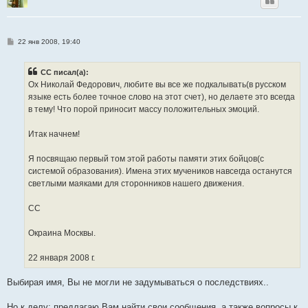
С
22 янв 2008, 19:40
о
о
б
CC писал(а):
щ
е
Ох Николай Федорович, любите вы все же подкалывать(в русском
н
языке есть более точное слово на этот счет), но делаете это всегда
и
е
в тему! Что порой приносит массу положительных эмоций.
Итак начнем!
Я посвящаю первый том этой работы памяти этих бойцов(с
системой образования). Имена этих мучеников навсегда останутся
светлыми маяками для сторонников нашего движения.
СС
Окраина Москвы.
22 января 2008 г.
Выбирая имя, Вы не могли не задумываться о последствиях..
Но к делу: предлагаю Вам найти свои сообщения, а также вопросы к