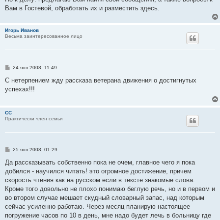
Вам в Гостевой, обработать их и разместить здесь.
Игорь Иванов
Весьма заинтересованное лицо
С
24 янв 2008, 11:49
о
о
С нетерпением жду рассказа ветерана движения о достигнутых
б
успехах!!!
щ
е
н
и
CC
е
Практически член семьи
С
25 янв 2008, 01:29
о
о
Да рассказывать собственно пока не очем, главное чего я пока
б
добился - научился читать! это огромное достижение, причем
щ
е
скорость чтения как на русском если в тексте знакомые слова.
н
Кроме того довольно не плохо понимаю беглую речь, но и в первом и
и
е
во втором случае мешает скудный словарный запас, над которым
сейчас усиленно работаю. Через месяц планирую настоящее
погружение часов по 10 в день, мне надо будет лечь в больницу где