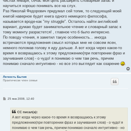
числах января, сечас моя цель расширить словарный запас и
щ
е
научиться хорошо понимать все на слух.
н
Раз Николай Федорович придумал сей топик, то следующей моей
и
е
книгой наверное будет книга одного немецкого философа,
называется вроде-как "my struggle". Осталось найти английский
вариант, думаю будет занимательное чтение и словарный запас к
тому моменту разрастется! , главное что б было интересно.
По поводу чтения, я заметил такую особенность... иногда
встречаются предложения смысл которых мне не совсем ясен,
немного поломав голову я иду дальше. А вот когда через какое-то
время я возвращаюсь к этому предложению(при повторении фраз и
заучивания слов) - о чудо! я понимаю о чем там речь, причем
понимаю сначало интуитивно - но все это выглядит как озарение
.
Легкость Бытия
Практически член семьи
С
25 янв 2008, 12:40
о
о
б
CC писал(а):
щ
е
А вот когда через какое-то время я возвращаюсь к этому
н
предложению(при повторении фраз и заучивания слов) - о чудо! я
и
е
понимаю о чем там речь, причем понимаю сначало интуитивно - но