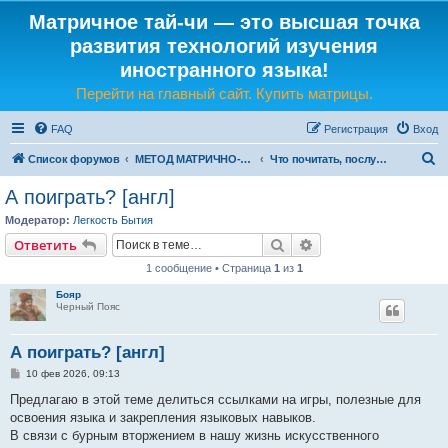
Матричное тай-чи — это высшая точка
развития технологий изучения
иностранного языка!
Перейти на главный сайт. Купить матрицы.
FAQ
Регистрация
Вход
П
Список форумов
МЕТОД МАТРИЧНО-ЯЗЫКОВОГО ТАЙ-ЧИ
Что почитать, послушать, посмотреть (английский, французский, немецкий)
о
А поиграть? [англ]
и
Модератор:
Легкость Бытия
с
Поиск
Расширенный поис
Ответить
к
1 сообщение • Страница
1
из
1
Бояр
Черный Пояс
А поиграть? [англ]
С
10 фев 2026, 09:13
о
о
Предлагаю в этой теме делиться ссылками на игры, полезные для
б
освоения языка и закрепления языковых навыков.
щ
е
В связи с бурным вторжением в нашу жизнь искусственного
н