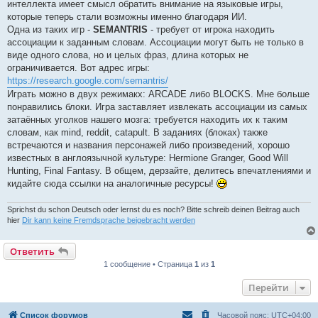
интеллекта имеет смысл обратить внимание на языковые игры,
и
е
которые теперь стали возможны именно благодаря ИИ.
Одна из таких игр -
SEMANTRIS
- требует от игрока находить
ассоциации к заданным словам. Ассоциации могут быть не только в
виде одного слова, но и целых фраз, длина которых не
ограничивается. Вот адрес игры:
https://research.google.com/semantris/
Играть можно в двух режимакх: ARCADE либо BLOCKS. Мне больше
понравились блоки. Игра заставляет извлекать ассоциации из самых
затаённых уголков нашего мозга: требуется находить их к таким
словам, как mind, reddit, catapult. В заданиях (блоках) также
встречаются и названия персонажей либо произведений, хорошо
известных в англоязычной культуре: Hermione Granger, Good Will
Hunting, Final Fantasy. В общем, дерзайте, делитесь впечатлениями и
кидайте сюда ссылки на аналогичные ресурсы!
Sprichst du schon Deutsch oder lernst du es noch? Bitte schreib deinen Beitrag auch
hier
Dir kann keine Fremdsprache beigebracht werden
Ответить
1 сообщение • Страница
1
из
1
Перейти
Список форумов
Часовой пояс:
UTC+04:00