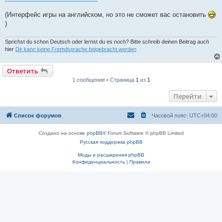
и
е
(Интерфейс игры на английском, но это не сможет вас остановить
)
Sprichst du schon Deutsch oder lernst du es noch? Bitte schreib deinen Beitrag auch
hier
Dir kann keine Fremdsprache beigebracht werden
Ответить
1 сообщение • Страница
1
из
1
Перейти
Список форумов
Часовой пояс:
UTC+04:00
Создано на основе
phpBB
® Forum Software © phpBB Limited
Русская поддержка phpBB
Моды и расширения phpBB
Конфиденциальность
|
Правила