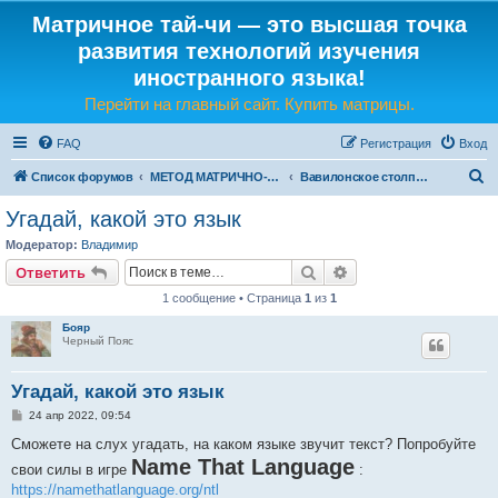
Матричное тай-чи — это высшая точка
развития технологий изучения
иностранного языка!
Перейти на главный сайт. Купить матрицы.
FAQ
Регистрация
Вход
П
Список форумов
МЕТОД МАТРИЧНО-ЯЗЫКОВОГО ТАЙ-ЧИ
Вавилонское столпотворение?
о
Угадай, какой это язык
и
Модератор:
Владимир
с
Поиск
Расширенный поис
Ответить
к
1 сообщение • Страница
1
из
1
Бояр
Черный Пояс
Угадай, какой это язык
С
24 апр 2022, 09:54
о
о
Сможете на слух угадать, на каком языке звучит текст? Попробуйте
б
Name That Language
свои силы в игре
щ
:
е
https://namethatlanguage.org/ntl
н