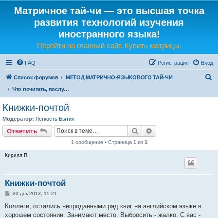
Матричное тай-чи — это высшая точка
развития технологий изучения
иностранного языка!
Перейти на главный сайт. Купить матрицы.
FAQ
Регистрация
Вход
П
Список форумов
МЕТОД МАТРИЧНО-ЯЗЫКОВОГО ТАЙ-ЧИ
о
Что почитать, послушать, посмотреть (английский, французский, немецкий)
и
Книжки-почтой
с
Модератор:
Легкость Бытия
к
Поиск
Расширенный поис
Ответить
1 сообщение • Страница
1
из
1
Кирилл П.
Книжки-почтой
С
20 дек 2013, 15:21
о
о
Коллеги, остались непроданными ряд книг на английском языке в
б
хорошем состоянии. Занимают место. Выбросить - жалко. С вас -
щ