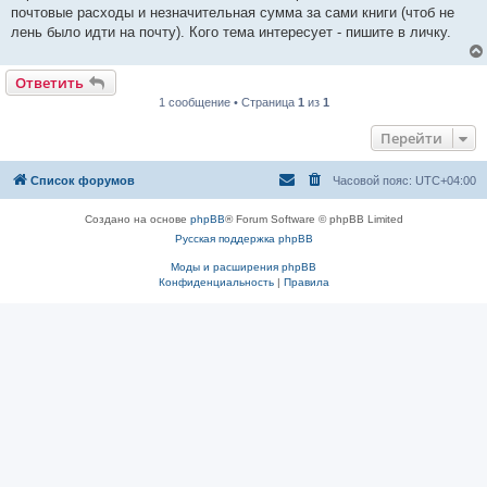
е
почтовые расходы и незначительная сумма за сами книги (чтоб не
н
лень было идти на почту). Кого тема интересует - пишите в личку.
и
е
Ответить
1 сообщение • Страница
1
из
1
Перейти
Список форумов
Часовой пояс:
UTC+04:00
Создано на основе
phpBB
® Forum Software © phpBB Limited
Русская поддержка phpBB
Моды и расширения phpBB
Конфиденциальность
|
Правила