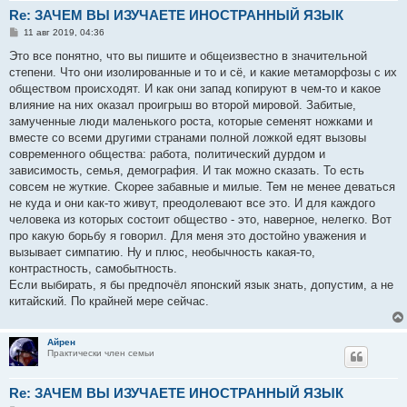
Re: ЗАЧЕМ ВЫ ИЗУЧАЕТЕ ИНОСТРАННЫЙ ЯЗЫК
С
11 авг 2019, 04:36
о
о
Это все понятно, что вы пишите и общеизвестно в значительной
б
степени. Что они изолированные и то и сё, и какие метаморфозы с их
щ
е
обществом происходят. И как они запад копируют в чем-то и какое
н
влияние на них оказал проигрыш во второй мировой. Забитые,
и
е
замученные люди маленького роста, которые семенят ножками и
вместе со всеми другими странами полной ложкой едят вызовы
современного общества: работа, политический дурдом и
зависимость, семья, демография. И так можно сказать. То есть
совсем не жуткие. Скорее забавные и милые. Тем не менее деваться
не куда и они как-то живут, преодолевают все это. И для каждого
человека из которых состоит общество - это, наверное, нелегко. Вот
про какую борьбу я говорил. Для меня это достойно уважения и
вызывает симпатию. Ну и плюс, необычность какая-то,
контрастность, самобытность.
Если выбирать, я бы предпочёл японский язык знать, допустим, а не
китайский. По крайней мере сейчас.
Айрен
Практически член семьи
Re: ЗАЧЕМ ВЫ ИЗУЧАЕТЕ ИНОСТРАННЫЙ ЯЗЫК