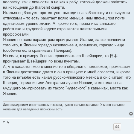
человеку, как к личности, а не как к рабу, который должен работать
на истощении до (karoshi) смерти.
Итальянец бастует, протестуют, выходит на забастовку и пользуется
отпусками – то есть работает всяко меньше, чем японец при почти
одинаковом уровне жизни. А, кроме того, права итальянского
работника и трудовой кодекс охраняются влиятельными
профсоюзами.
Япония по всем параметрам проигрывает Италии, за исключением
того что, в Японии гораздо безопаснее и, возможно, гораздо чище
(особенно если сравнивать Палермо).
Но если, к примеру Японию сравнивать со Швейцарии, то 日本
проигрывает Швейцарии по всем пунктам.
А, что касается моего мнение то я общался с человеком, прожившим
в Японии достаточно долго и он в принципе с мной согласен, и кроме
того на ютьюбе есть канал русско-японского метиса и он считает, что
Швеция, Германия или Австралия лучше Японии, и его планы на
будущего эмигрировать из такого “чудесного” в кавычках, места как
Япония.
Для овладением иностранным языком, нужно сильно желание. У меня сильное
желание для овладения японским есть.
У-Чу