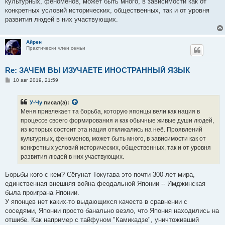
культурных, феноменов, может быть много, в зависимости как от
и
е
конкретных условий исторических, общественных, так и от уровня
развития людей в них участвующих.
Айрен
Практически член семьи
Re: ЗАЧЕМ ВЫ ИЗУЧАЕТЕ ИНОСТРАННЫЙ ЯЗЫК
С
10 авг 2019, 21:59
о
о
б
У-Чу
писал(а):
щ
е
Меня привлекает та борьба, которую японцы вели как нация в
н
процессе своего формирования и как обычные живые души людей,
и
е
из которых состоит эта нация откликались на неё. Проявлений
культурных, феноменов, может быть много, в зависимости как от
конкретных условий исторических, общественных, так и от уровня
развития людей в них участвующих.
Борьбы кого с кем? Сёгунат Токугава это почти 300-лет мира,
единственная внешняя война феодальной Японии -- Имджинская
была проиграна Японии.
У японцев нет каких-то выдающихся качеств в сравнении с
соседями, Японии просто банально везло, что Япония находились на
отшибе. Как например с тайфуном "Камикадзе", уничтоживший