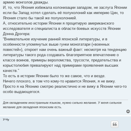
армию монголов дважды.
И, то, что Япония избежала колонизации западом, не заслуга Японии
если бы Запад хотел сделать её полуколоний как империю Цин, то
Япония стало бы такой же полуколонией.
А, относительно истории Японии я процитирую американского
исследователя и специалиста в области боевых искусств Японии
Донна Дрэгера:
“Внимательное изучение ранней японской литературы, и в
особенности упомянутых выше гунки моногатари («военных
повестей»), откроет нам очень важный факт: несмотря на тенденцию
литературы такого рода создавать благоприятное впечатление о
классе воинов, примеры вероломства, трусости, предательства и
корыстолюбия превалируют над примерами проявления высших
качеств.”
То есть в истории Японии было то же самое, что и везде.
Ничего плохого, в том что кому-то нравится Япония, я не вижу.
Просто я на Японию смотрю реалистично и не вижу в Японии чего-то
особо выдающегося.
Для овладением иностранным языком, нужно сильно желание. У меня сильное
желание для овладения японским есть.
У-Чу