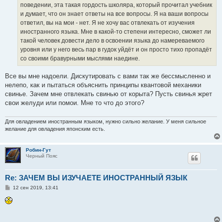
поведении, эта такая гордость школяра, который прочитал учебник
и думает, что он знает ответы на все вопросы. Я на ваши вопросы
ответил, вы на мои - нет. Я не хочу вас отвлекать от изучения
иностранного языка. Мне в какой-то степени интересно, сможет ли
такой человек довести дело в освоении языка до намереваемого
уровня или у него весь пар в гудок уйдёт и он просто тихо пропадёт
со своими бравурными мыслями наедине.
Все вы мне надоели. Дискутировать с вами так же бессмысленно и
нелепо, как и пытаться объяснить принципы квантовой механики
свинье. Зачем мне отвлекать свинью от корыта? Пусть свинья жрет
свои желуди или помои. Мне то что до этого?
Для овладением иностранным языком, нужно сильно желание. У меня сильное
желание для овладения японским есть.
Робин-Гут
Черный Пояс
Re: ЗАЧЕМ ВЫ ИЗУЧАЕТЕ ИНОСТРАННЫЙ ЯЗЫК
С
12 сен 2019, 13:41
о
о
б
щ
е