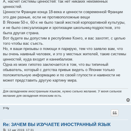
А, насчет системы ценностей: так нет никаких неизменных
ценностей.
Ценности Франции конца 18-века и ценности современной Франции
это две разные, если не противоположные вещи
В Японии 50-х, 60-х не было такой жесткой корпоративной культуры,
и не было сексуализации и эротизации школьниц-подростков, это
была другая страна.
Вот будете вы допустим в республике Конго, и вас захотят, с целью
того чтобы вас съесть.
Но, я ваши призывы о помощи я парирую, тем что заявлю вам, что
вы очень наивный человек, и это у местных жителей, такие системы
ценностей, куда входит и каннибализм.
Одна из моих гипотез заключается в том, что вы типичный
обыватель, который с детства привык видеть о Японии только
положительную информацию и по своей глупости и наивности не
может представить другую картину мира.
Для овладением иностранным языком, нужно сильно желание. У меня сильное
желание для овладения японским есть.
У-Чу
Re: ЗАЧЕМ ВЫ ИЗУЧАЕТЕ ИНОСТРАННЫЙ ЯЗЫК
С
12 авг 2019, 17:31