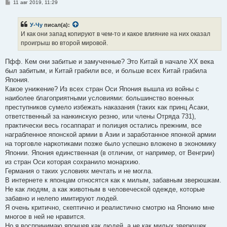
С
11 авг 2019, 11:29
о
о
б
У-Чу
писал(а):
щ
е
И как они запад копируют в чем-то и какое влияние на них оказал
н
проигрыш во второй мировой.
и
е
Пфф. Кем они забитые и замученные? Это Китай в начале XX века
был забитым, и Китай грабили все, и больше всех Китай грабила
Япония.
Какое унижение? Из всех стран Оси Япония вышла из войны с
наиболее благоприятными условиями: большинство военных
преступников сумело избежать наказания (таких как принц Асаки,
ответственный за нанкинскую резню, или члены Отряда 731),
практически весь госаппарат и полиция остались прежним, все
награбленное японской армии в Азии и заработанное японкой армии
на торговле наркотиками позже было успешно вложено в экономику
Японии. Япония единственная (в отличии, от например, от Венгрии)
из стран Оси которая сохранило монархию.
Германия о таких условиях мечтать и не могла.
В интернете к японцам относятся как к милым, забавным зверюшкам.
Не как людям, а как животным в человеческой одежде, которые
забавно и нелепо имитируют людей.
Я очень критично, скептично и реалистично смотрю на Японию мне
многое в ней не нравится.
Но я воспринимаю японцев как людей, а не как милых зверюшек.