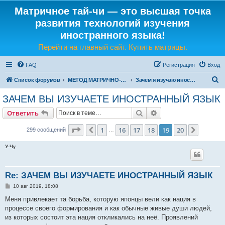
Матричное тай-чи — это высшая точка
развития технологий изучения
иностранного языка!
Перейти на главный сайт. Купить матрицы.
FAQ
Регистрация
Вход
П
Список форумов
МЕТОД МАТРИЧНО-ЯЗЫКОВОГО ТАЙ-ЧИ
Зачем я изучаю иностранный язык
о
ЗАЧЕМ ВЫ ИЗУЧАЕТЕ ИНОСТРАННЫЙ ЯЗЫК
и
Поиск
Расширенный поис
Ответить
с
к
Страница
19
из
20
1
16
17
18
19
20
Пред.
След.
299 сообщений
…
У-Чу
Re: ЗАЧЕМ ВЫ ИЗУЧАЕТЕ ИНОСТРАННЫЙ ЯЗЫК
С
10 авг 2019, 18:08
о
о
Меня привлекает та борьба, которую японцы вели как нация в
б
процессе своего формирования и как обычные живые души людей,
щ
е
из которых состоит эта нация откликались на неё. Проявлений
н