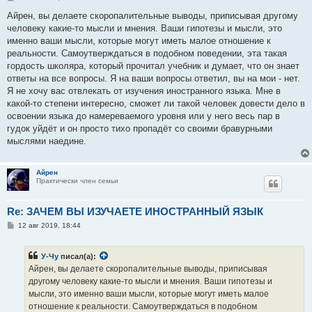
о
о
Айрен, вы делаете скоропалительные выводы, приписывая другому
б
человеку какие-то мысли и мнения. Ваши гипотезы и мысли, это
щ
е
именно ваши мысли, которые могут иметь малое отношение к
н
реальности. Самоутверждаться в подобном поведении, эта такая
и
е
гордость школяра, который прочитал учебник и думает, что он знает
ответы на все вопросы. Я на ваши вопросы ответил, вы на мои - нет.
Я не хочу вас отвлекать от изучения иностранного языка. Мне в
какой-то степени интересно, сможет ли такой человек довести дело в
освоении языка до намереваемого уровня или у него весь пар в
гудок уйдёт и он просто тихо пропадёт со своими бравурными
мыслями наедине.
Айрен
Практически член семьи
Re: ЗАЧЕМ ВЫ ИЗУЧАЕТЕ ИНОСТРАННЫЙ ЯЗЫК
С
12 авг 2019, 18:44
о
о
б
У-Чу
писал(а):
щ
е
Айрен, вы делаете скоропалительные выводы, приписывая
н
другому человеку какие-то мысли и мнения. Ваши гипотезы и
и
е
мысли, это именно ваши мысли, которые могут иметь малое
отношение к реальности. Самоутверждаться в подобном