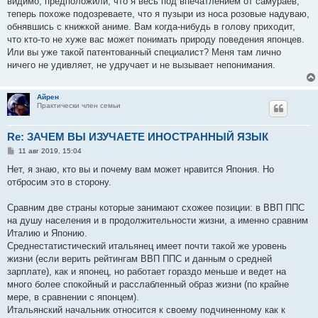
видимо, предположили, что я весь под впечатлением от самураев,
теперь похоже подозреваете, что я пузыри из носа розовые надуваю,
обнявшись с книжкой аниме. Вам когда-нибудь в голову приходит,
что кто-то не хуже вас может понимать природу поведения японцев.
Или вы уже такой патентованный специалист? Меня там лично
ничего не удивляет, не удручает и не вызывает непонимания.
Айрен
Практически член семьи
Re: ЗАЧЕМ ВЫ ИЗУЧАЕТЕ ИНОСТРАННЫЙ ЯЗЫК
С
11 авг 2019, 15:04
о
о
Нет, я знаю, кто вы и почему вам может нравится Япония. Но
б
отбросим это в сторону.
щ
е
н
Сравним две страны которые занимают схожее позиции: в ВВП ППС
и
е
на душу населения и в продолжительности жизни, а именно сравним
Италию и Японию.
Среднестатистический итальянец имеет почти такой же уровень
жизни (если верить рейтингам ВВП ППС и данным о средней
зарплате), как и японец, но работает гораздо меньше и ведет на
много более спокойный и расслабленный образ жизни (по крайне
мере, в сравнении с японцем).
Итальянский начальник относится к своему подчиненному как к