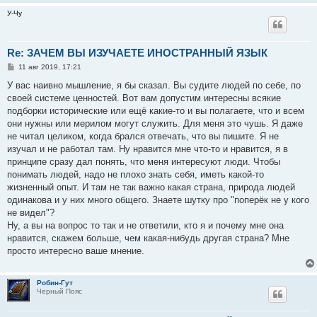
У-Чу
Re: ЗАЧЕМ ВЫ ИЗУЧАЕТЕ ИНОСТРАННЫЙ ЯЗЫК
С
11 авг 2019, 17:21
о
о
У вас наивно мышление, я бы сказал. Вы судите людей по себе, по
б
своей системе ценностей. Вот вам допустим интересны всякие
щ
е
подборки исторические или ещё какие-то и вы полагаете, что и всем
н
они нужны или мерилом могут служить. Для меня это чушь. Я даже
и
е
не читал целиком, когда брался отвечать, что вы пишите. Я не
изучал и не работал там. Ну нравится мне что-то и нравится, я в
принципе сразу дал понять, что меня интересуют люди. Чтобы
понимать людей, надо не плохо знать себя, иметь какой-то
жизненный опыт. И там не так важно какая страна, природа людей
одинакова и у них много общего. Знаете шутку про "поперёк не у кого
не видел"?
Ну, а вы на вопрос то так и не ответили, кто я и почему мне она
нравится, скажем больше, чем какая-нибудь другая страна? Мне
просто интересно ваше мнение.
Робин-Гут
Черный Пояс