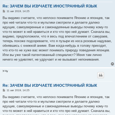
Re: ЗАЧЕМ ВЫ ИЗУЧАЕТЕ ИНОСТРАННЫЙ ЯЗЫК
С
11 авг 2019, 14:25
о
о
Вы видимо считаете, что неплохо понимаете Японию и японцев, так
б
про неё читали что-то и мультики смотрели и делаете далеко
щ
е
идущие, самоуверенные и самонадеянные выводы почему кому-то
н
что-то может в ней нравиться и кто что про неё думает. Сначала вы,
и
е
видимо, предположили, что я весь под впечатлением от самураев,
теперь похоже подозреваете, что я пузыри из носа розовые надуваю,
обнявшись с книжкой аниме. Вам когда-нибудь в голову приходит,
что кто-то не хуже вас может понимать природу поведения японцев.
Или вы уже такой патентованный специалист? Меня там лично
ничего не удивляет, не удручает и не вызывает непонимания.
У-Чу
Re: ЗАЧЕМ ВЫ ИЗУЧАЕТЕ ИНОСТРАННЫЙ ЯЗЫК
С
11 авг 2019, 14:25
о
о
Вы видимо считаете, что неплохо понимаете Японию и японцев, так
б
про неё читали что-то и мультики смотрели и делаете далеко
щ
е
идущие, самоуверенные и самонадеянные выводы почему кому-то
н
что-то может в ней нравиться и кто что про неё думает. Сначала вы,
и
е