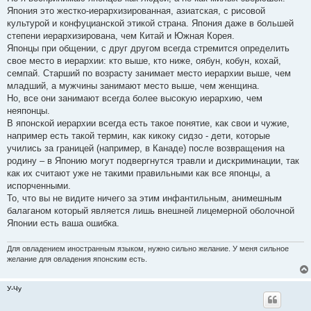
Япония это жестко-иерархизированная, азиатская, с рисовой
культурой и конфуцианской этикой страна. Япония даже в большей
степени иерархизирована, чем Китай и Южная Корея.
Японцы при общении, с друг другом всегда стремится определить
свое место в иерархии: кто выше, кто ниже, оябун, кобун, кохай,
семпай. Старший по возрасту занимает место иерархии выше, чем
младший, а мужчины занимают место выше, чем женщина.
Но, все они занимают всегда более высокую иерархию, чем
неяпонцы.
В японской иерархии всегда есть такое понятие, как свои и чужие,
например есть такой термин, как кикоку сидзо - дети, которые
учились за границей (например, в Канаде) после возвращения на
родину – в Японию могут подвергнутся травли и дискриминации, так
как их считают уже не такими правильными как все японцы, а
испорченными.
То, что вы не видите ничего за этим инфантильным, анимешным
балаганом который является лишь внешней лицемерной оболочной
Японии есть ваша ошибка.
Для овладением иностранным языком, нужно сильно желание. У меня сильное
желание для овладения японским есть.
У-Чу