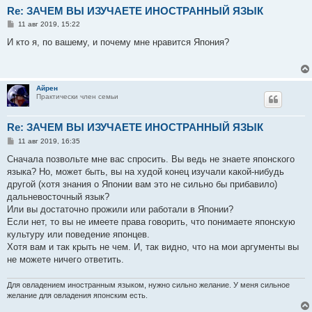
Re: ЗАЧЕМ ВЫ ИЗУЧАЕТЕ ИНОСТРАННЫЙ ЯЗЫК
С
11 авг 2019, 15:22
о
о
И кто я, по вашему, и почему мне нравится Япония?
б
щ
е
н
и
Айрен
е
Практически член семьи
Re: ЗАЧЕМ ВЫ ИЗУЧАЕТЕ ИНОСТРАННЫЙ ЯЗЫК
С
11 авг 2019, 16:35
о
о
Сначала позвольте мне вас спросить. Вы ведь не знаете японского
б
языка? Но, может быть, вы на худой конец изучали какой-нибудь
щ
е
другой (хотя знания о Японии вам это не сильно бы прибавило)
н
дальневосточный язык?
и
е
Или вы достаточно прожили или работали в Японии?
Если нет, то вы не имеете права говорить, что понимаете японскую
культуру или поведение японцев.
Хотя вам и так крыть не чем. И, так видно, что на мои аргументы вы
не можете ничего ответить.
Для овладением иностранным языком, нужно сильно желание. У меня сильное
желание для овладения японским есть.