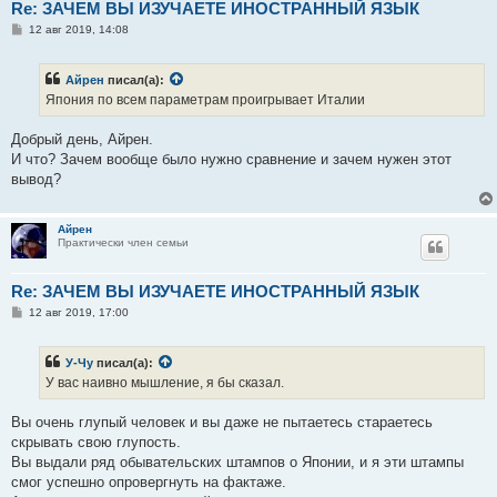
Re: ЗАЧЕМ ВЫ ИЗУЧАЕТЕ ИНОСТРАННЫЙ ЯЗЫК
С
12 авг 2019, 14:08
о
о
б
Айрен
писал(а):
щ
е
Япония по всем параметрам проигрывает Италии
н
и
е
Добрый день, Айрен.
И что? Зачем вообще было нужно сравнение и зачем нужен этот
вывод?
Айрен
Практически член семьи
Re: ЗАЧЕМ ВЫ ИЗУЧАЕТЕ ИНОСТРАННЫЙ ЯЗЫК
С
12 авг 2019, 17:00
о
о
б
У-Чу
писал(а):
щ
е
У вас наивно мышление, я бы сказал.
н
и
е
Вы очень глупый человек и вы даже не пытаетесь стараетесь
скрывать свою глупость.
Вы выдали ряд обывательских штампов о Японии, и я эти штампы
смог успешно опровергнуть на фактаже.