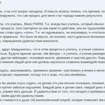
?
 я на этот вопрос находила. И пока их искала, поняла, что причина, по
 обнаружила, что сам процесс для меня стал гораздо важнее результата.
ла, что училась. Меня УЧИЛИ. Т.е. всегда был учитель, который обычно 
 процесса, тупо повторяла за ним какие-то действия, или же трудолюбив
е слово здесь «тупо». Т.е. не задумываясь, не анализируя, я «глотала
е правильно. Это было не вкусно, не полезно, часто довольно болезнен
ее, извращенное удовольствие мазохиста.
 вдруг обнаружилось, что в этом процессе и учитель, и ученик совпали
ельно. Будучи единым целым, обе фигуры – и учитель, и ученик разведе
а другом наблюдают, осознавая мысли, движения и чувства другого. Каж
 достижения общей цели они должны научиться слаженно взаимодействов
юдать, анализировать, принимать решения, чувствовать ученика и мягко
огорчают поражения, потому что я знаю, что они неизбежны.
 бы заново учусь ходить, но делаю это уже вполне осознанно, понимая,
и прочно забытые ощущения. Каждый день я делаю шаги, каждый день п
, упрямо бегу дальше. И удовольствие от того, что сегодня я пробежала
с каким другим удовольствием.
 становится в душе той железобетонной опорой, которая позволяет бес