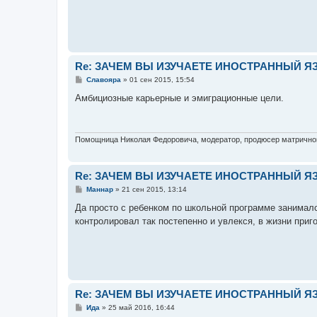
е
н
и
е
Re: ЗАЧЕМ ВЫ ИЗУЧАЕТЕ ИНОСТРАННЫЙ Я
С
Славояра
»
01 сен 2015, 15:54
о
о
Амбициозные карьерные и эмиграционные цели.
б
щ
е
н
и
Помощница Николая Федоровича, модератор, продюсер матрично
е
Re: ЗАЧЕМ ВЫ ИЗУЧАЕТЕ ИНОСТРАННЫЙ Я
С
Маннар
»
21 сен 2015, 13:14
о
о
Да просто с ребенком по школьной программе занималс
б
контролировал так постепенно и увлекся, в жизни приг
щ
е
н
и
е
Re: ЗАЧЕМ ВЫ ИЗУЧАЕТЕ ИНОСТРАННЫЙ Я
С
Ида
»
25 май 2016, 16:44
о