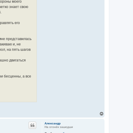
стороны моего
четко знает свою
.
равлять его
 мне представилась
акиваю и, не
пол, на пять шагов
ашно двигаться
ни бесценны, а все
В
е
р
Александр
н
На огонёк зашедши
у