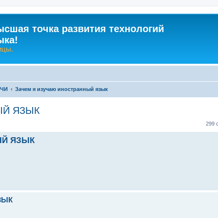
ысшая точка развития технологий
ыка!
ицы.
-ЧИ
Зачем я изучаю иностранный язык
ЫЙ ЯЗЫК
ренный поиск
299 
ЫЙ ЯЗЫК
ЗЫК