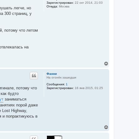
Зарегистрирован:
22 окт 2014, 21:03
ь
Откуда:
Москва
лушать легче, но
с
я
а 300 страниц, у
к
н
а
ч
й, потому что летом
а
л
у
 отвлекалась на
В
е
р
Фанни
н
На огонёк зашедши
у
Сообщения:
1
т
гинале, потому что
Зарегистрирован:
16 янв 2015, 01:25
ь
 как будто
с
я
ут
заниматься
к
занятиях порой даже
н
 Lost Highway,
а
ч
м и попрактикуюсь в
а
л
В
у
е
р