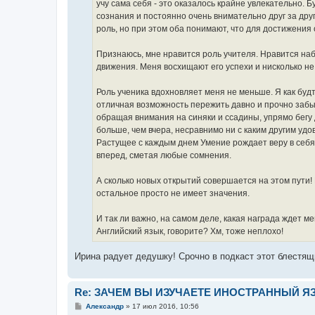
учу сама себя - это оказалось крайне увлекательно. 
сознания и постоянно очень внимательно друг за дру
роль, но при этом оба понимают, что для достижени
Признаюсь, мне нравится роль учителя. Нравится наб
движения. Меня восхищают его успехи и нисколько не
Роль ученика вдохновляет меня не меньше. Я как будт
отличная возможность пережить давно и прочно забы
обращая внимания на синяки и ссадины, упрямо бегу д
больше, чем вчера, несравнимо ни с каким другим удо
Растущее с каждым днем Умение рождает веру в себя
вперед, сметая любые сомнения.
А сколько новых открытий совершается на этом пути! 
остальное просто не имеет значения.
И так ли важно, на самом деле, какая награда ждет ме
Английский язык, говорите? Хм, тоже неплохо!
Ирина радует дедушку! Срочно в подкаст этот блестящ
Re: ЗАЧЕМ ВЫ ИЗУЧАЕТЕ ИНОСТРАННЫЙ Я
С
Александр
»
17 июл 2016, 10:56
о