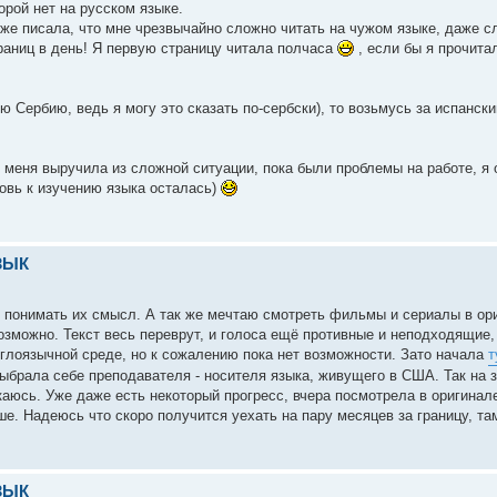
торой нет на русском языке.
т уже писала, что мне чрезвычайно сложно читать на чужом языке, даже с
траниц в день! Я первую страницу читала полчаса
, если бы я прочитал
ю Сербию, ведь я могу это сказать по-сербски), то возьмусь за испански
вот меня выручила из сложной ситуации, пока были проблемы на работе, я
бовь к изучению языка осталась)
ЗЫК
и понимать их смысл. А так же мечтаю смотреть фильмы и сериалы в ори
возможно. Текст весь переврут, и голоса ещё противные и неподходящие,
глоязычной среде, но к сожалению пока нет возможности. Зато начала
т
Выбрала себе преподавателя - носителя языка, живущего в США. Так на 
екаюсь. Уже даже есть некоторый прогресс, вчера посмотрела в оригинале
ьше. Надеюсь что скоро получится уехать на пару месяцев за границу, та
ЗЫК