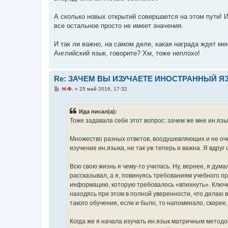
А сколько новых открытий совершается на этом пути! И
все остальное просто не имеет значения.
И так ли важно, на самом деле, какая награда ждет ме
Английский язык, говорите? Хм, тоже неплохо!
Re: ЗАЧЕМ ВЫ ИЗУЧАЕТЕ ИНОСТРАННЫЙ Я
С
Н.Ф.
»
25 май 2016, 17:32
о
о
б
Ида писал(а):
щ
е
Тоже задавала себе этот вопрос: зачем же мне ин.язы
н
и
е
Множество разных ответов, воодушевляющих и не очень
изучение ин.языка, не так уж теперь и важна. Я вдру
Всю свою жизнь я чему-то училась. Ну, вернее, я дума
рассказывал, а я, повинуясь требованиям учебного пр
информацию, которую требовалось «впихнуть». Ключев
находясь при этом в полной уверенности, что делаю в
такого обучения, если и было, то напоминало, скоре
Когда же я начала изучать ин.язык матричным методом