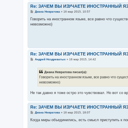
Re: ЗАЧЕМ ВЫ ИЗУЧАЕТЕ ИНОСТРАННЫЙ Я
С
Диана Невратова
»
16 мар 2015, 10:57
о
о
Говорить на иностранном языке, все равно что существ
б
невозможно)
щ
е
н
и
е
Re: ЗАЧЕМ ВЫ ИЗУЧАЕТЕ ИНОСТРАННЫЙ Я
С
Андрей Ноздреватых
»
16 мар 2015, 14:42
о
о
б
Диана Невратова писал(а):
щ
е
Говорить на иностранном языке, все равно что сущест
н
невозможно)
и
е
Не так давно я тоже остро это чувствовал. Но вот со 
Re: ЗАЧЕМ ВЫ ИЗУЧАЕТЕ ИНОСТРАННЫЙ Я
С
Диана Невратова
»
16 мар 2015, 18:07
о
о
Когда миры объединились, есть смысл приступить к 
б
щ