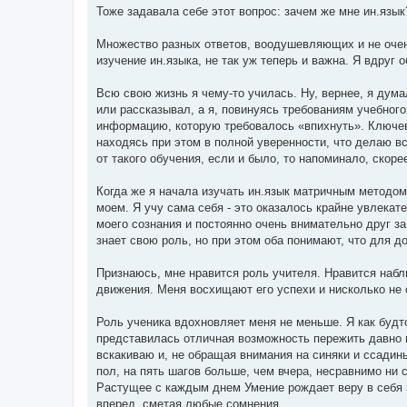
о
Тоже задавала себе этот вопрос: зачем же мне ин.язык
б
щ
е
Множество разных ответов, воодушевляющих и не очень,
н
изучение ин.языка, не так уж теперь и важна. Я вдруг
и
е
Всю свою жизнь я чему-то училась. Ну, вернее, я дума
или рассказывал, а я, повинуясь требованиям учебного
информацию, которую требовалось «впихнуть». Ключево
находясь при этом в полной уверенности, что делаю вс
от такого обучения, если и было, то напоминало, скор
Когда же я начала изучать ин.язык матричным методом,
моем. Я учу сама себя - это оказалось крайне увлекат
моего сознания и постоянно очень внимательно друг з
знает свою роль, но при этом оба понимают, что для
Признаюсь, мне нравится роль учителя. Нравится набл
движения. Меня восхищают его успехи и нисколько не 
Роль ученика вдохновляет меня не меньше. Я как будто
представилась отличная возможность пережить давно 
вскакиваю и, не обращая внимания на синяки и ссадины
пол, на пять шагов больше, чем вчера, несравнимо ни 
Растущее с каждым днем Умение рождает веру в себя и
вперед, сметая любые сомнения.