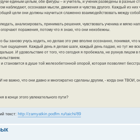
Будучи единым целым, обе фигуры – и учитель, и ученик разведены в разные 
гом наблюдают, осознавая мысли, движения и чувства другого. Каждый из них 
я общей цели они должны научиться слаженно взаимодействовать между собой
людать, анализировать, принимать решения, чувствовать ученика и мягко нап
 огорчают поражения, потому что я знаю, что они неизбежны.
о бы заново учусь ходить, но делаю это уже вполне осознанно, понимая, что
тые ощущения. Каждый день я делаю шаги, каждый день падаю, но тут же вск
альше. И удовольствие от того, что сегодня я пробежала, не рухнув лицом в 
вольствием.
 и становится в душе той железобетонной опорой, которая позволяет бесстр
И не важно, что они давно и многократно сделаны другим, - когда они ТВОИ, о
ня в конце этого увлекательного пути?
ий текст:
http://zamyatkin.podfm.ru/taichi/89
ЗЫК