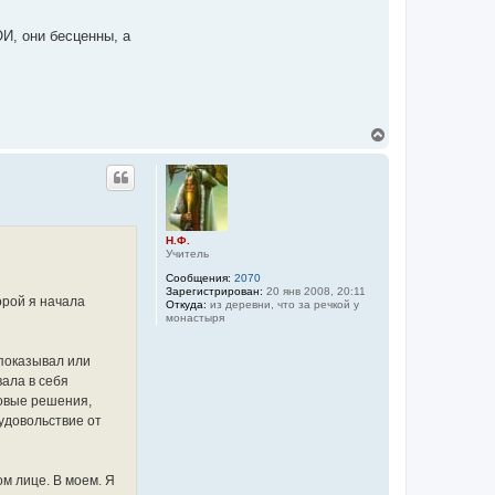
ОИ, они бесценны, а
В
е
р
н
у
т
ь
Н.Ф.
с
Учитель
я
к
Сообщения:
2070
н
Зарегистрирован:
20 янв 2008, 20:11
орой я начала
а
Откуда:
из деревни, что за речкой у
монастыря
ч
а
л
 показывал или
у
вала в себя
товые решения,
 удовольствие от
ом лице. В моем. Я