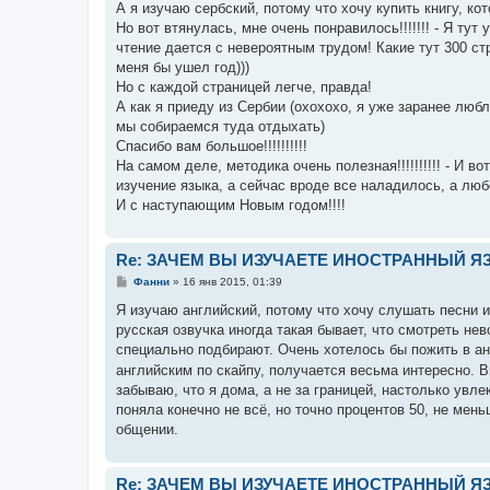
о
А я изучаю сербский, потому что хочу купить книгу, ко
б
Но вот втянулась, мне очень понравилось!!!!!!! - Я ту
щ
е
чтение дается с невероятным трудом! Какие тут 300 с
н
меня бы ушел год)))
и
е
Но с каждой страницей легче, правда!
А как я приеду из Сербии (охохохо, я уже заранее любл
мы собираемся туда отдыхать)
Спасибо вам большое!!!!!!!!!!
На самом деле, методика очень полезная!!!!!!!!!! - И 
изучение языка, а сейчас вроде все наладилось, а лю
И с наступающим Новым годом!!!!
Re: ЗАЧЕМ ВЫ ИЗУЧАЕТЕ ИНОСТРАННЫЙ Я
С
Фанни
»
16 янв 2015, 01:39
о
о
Я изучаю английский, потому что хочу слушать песни 
б
русская озвучка иногда такая бывает, что смотреть не
щ
е
специально подбирают. Очень хотелось бы пожить в ан
н
английским по скайпу, получается весьма интересно. 
и
е
забываю, что я дома, а не за границей, настолько увл
поняла конечно не всё, но точно процентов 50, не мен
общении.
Re: ЗАЧЕМ ВЫ ИЗУЧАЕТЕ ИНОСТРАННЫЙ Я