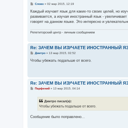
С
Слово
»
02 мар 2015, 12:19
о
о
Каждый изучает язык для каких-то своих целей, но изу
б
развивается, а изучая иностранный язык - увеличивает 
щ
е
говорят на данном языке. Это интересно и увлекательн
н
и
е
Репетиторский центр - личным сообщением
Re: ЗАЧЕМ ВЫ ИЗУЧАЕТЕ ИНОСТРАННЫЙ Я
С
Дмитро
»
13 мар 2015, 02:52
о
о
Чтобы убежать подальше от всего.
б
щ
е
н
и
е
Re: ЗАЧЕМ ВЫ ИЗУЧАЕТЕ ИНОСТРАННЫЙ Я
С
Парфений
»
13 мар 2015, 04:14
о
о
б
Дмитро писал(а):
щ
е
Чтобы убежать подальше от всего.
н
и
е
Сообщение было поправлено...