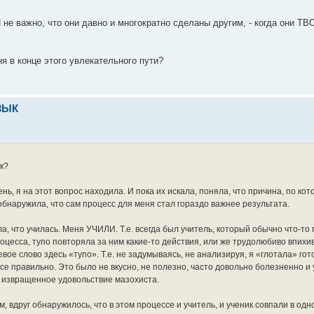
 не важно, что они давно и многократно сделаны другим, - когда они ТВ
ня в конце этого увлекательного пути?
ЗЫК
к?
, я на этот вопрос находила. И пока их искала, поняла, что причина, по кот
г обнаружила, что сам процесс для меня стал гораздо важнее результата.
ла, что училась. Меня УЧИЛИ. Т.е. всегда был учитель, который обычно что-то
оцесса, тупо повторяла за ним какие-то действия, или же трудолюбиво впихи
ое слово здесь «тупо». Т.е. не задумываясь, не анализируя, я «глотала» го
се правильно. Это было не вкусно, не полезно, часто довольно болезненно и
е, извращенное удовольствие мазохиста.
, вдруг обнаружилось, что в этом процессе и учитель, и ученик совпали в одн