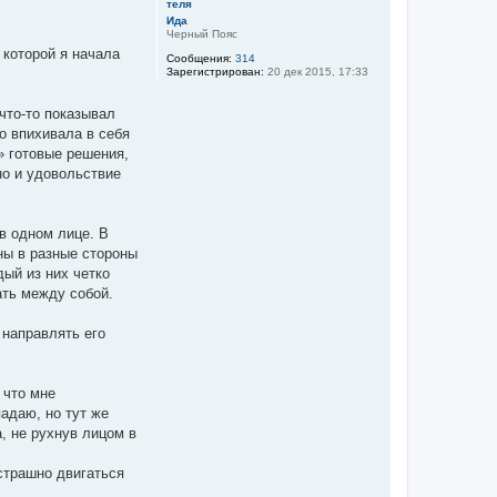
т
ь
Ида
Черный Пояс
с
я
 которой я начала
Сообщения:
314
к
Зарегистрирован:
20 дек 2015, 17:33
н
а
ч
что-то показывал
а
о впихивала в себя
л
» готовые решения,
у
но и удовольствие
 в одном лице. В
ны в разные стороны
дый из них четко
ать между собой.
 направлять его
 что мне
адаю, но тут же
, не рухнув лицом в
страшно двигаться