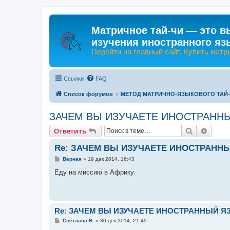
Матричное тай-чи — это в
изучения иностранного яз
Перейти на главный сайт. Купить матр
Ссылки
FAQ
Список форумов
МЕТОД МАТРИЧНО-ЯЗЫКОВОГО ТАЙ
ЗАЧЕМ ВЫ ИЗУЧАЕТЕ ИНОСТРАНН
Поиск
Расши
Ответить
Re: ЗАЧЕМ ВЫ ИЗУЧАЕТЕ ИНОСТРАНН
С
Верная
»
19 дек 2014, 16:43
о
о
Еду на миссию в Африку.
б
щ
е
н
и
е
Re: ЗАЧЕМ ВЫ ИЗУЧАЕТЕ ИНОСТРАННЫЙ Я
С
Светлана В.
»
30 дек 2014, 21:49
о