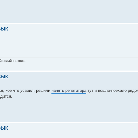
ЗЫК
й онлайн-школы.
ЗЫК
я, кое что усвоил, решили
нанять репетитора
тут и пошло-поехало рядо
одится.
ЗЫК