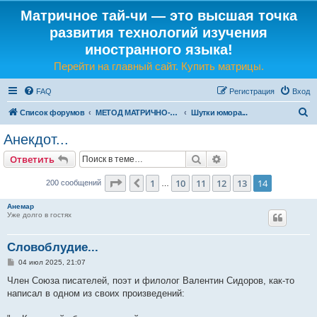
Матричное тай-чи — это высшая точка
развития технологий изучения
иностранного языка!
Перейти на главный сайт. Купить матрицы.
FAQ
Регистрация
Вход
П
Список форумов
МЕТОД МАТРИЧНО-ЯЗЫКОВОГО ТАЙ-ЧИ
Шутки юмора...
о
Анекдот...
и
Поиск
Расширенный поис
Ответить
с
к
Страница
14
из
14
1
10
11
12
13
14
Пред.
200 сообщений
…
Анемар
Уже долго в гостях
Словоблудие...
С
04 июл 2025, 21:07
о
о
Член Союза писателей, поэт и филолог Валентин Сидоров, как-то
б
написал в одном из своих произведений:
щ
е
н