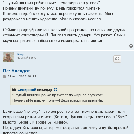
"Глупый пингвин робко прячет тело жирное в утесах".
Почему пИнгвин, ну почему! Ведь говорится пингвИн.
В школе надо было эту стихотворение учить наизусть. Меня
раздражало менять ударение. Можно сказать бесило.
Сейчас вроде убрали из школьной программы, но напихали других
странных стихотворений. Помогал учить дочери. Ухо режет. Стихи
скучные, рифмы слабые ещё и исковеркать пытаются.
Бояр
Черный Пояс
Re: Анекдот...
С
23 июл 2025, 06:32
о
о
б
Сибирский
писал(а):
щ
е
"Глупый пингвин робко прячет тело жирное в утесах".
н
Почему пИнгвин, ну почему! Ведь говорится пингвИн.
и
е
Если ваше "почему" - это вопрос, то ответ можно дать такой - для
сохранения ритмики стиха. (Кстати, Пушкин ведь тоже писал "брег"
вместо "берег", и вроде бы ничего).
Но, с другой стороны, автор мог сохранить ритмику и путём простой
перестановки слов: