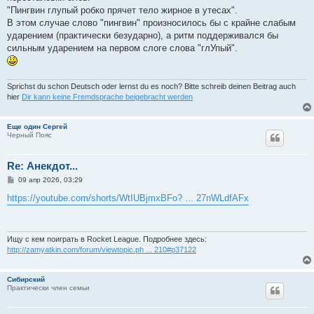
"Пингвин глупый робко прячет тело жирное в утесах".
В этом случае слово "пингвин" произносилось бы с крайне слабым
ударением (практически безударно), а ритм поддерживался бы
сильным ударением на первом слоге слова "глУпый".
Sprichst du schon Deutsch oder lernst du es noch? Bitte schreib deinen Beitrag auch
hier
Dir kann keine Fremdsprache beigebracht werden
Еще один Сергей
Черный Пояс
Re: Анекдот...
С
09 апр 2026, 03:29
о
о
https://youtube.com/shorts/WtIUBjmxBFo? ... 27nWLdfAFx
б
щ
е
н
и
Ищу с кем поиграть в Rocket League. Подробнее здесь:
е
http://zamyatkin.com/forum/viewtopic.ph ... 210#p37122
Сибирский
Практически член семьи