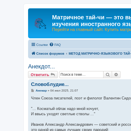
Матричное тай-чи — это в
изучения иностранного яз
Перейти на главный сайт. Купить матр
Ссылки
FAQ
Список форумов
МЕТОД МАТРИЧНО-ЯЗЫКОВОГО ТАЙ
Анекдот...
Поиск
Расши
Ответить
Словоблудие...
С
Анемар
»
04 июл 2025, 21:07
о
о
Член Союза писателей, поэт и филолог Валентин Сидор
б
щ
е
"... Косматый облак надо мной кочует,
н
И ввысь уходят светлые стволы ..."
и
е
Иванов Александр Александрович — советский и росси
это одной из самых лучших своих пародий: