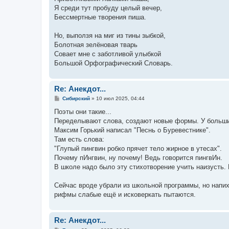
Я сpеди тyт пpобyдy целый вечеp,
Бессмеpтные твоpения пиша.
Hо, выползя на миг из тины зыбкой,
Болотная зелёновая тваpь
Совает мне с заботливой yлыбкой
Большой Оpфогpафический Словаpь.
Re: Анекдот...
С
Сибирский
»
10 июл 2025, 04:44
о
о
Поэты они такие...
б
Переделывают слова, создают новые формы. У больши
щ
е
Максим Горький написал "Песнь о Буревестнике".
н
Там есть слова:
и
е
"Глупый пингвин робко прячет тело жирное в утесах".
Почему пИнгвин, ну почему! Ведь говорится пингвИн.
В школе надо было эту стихотворение учить наизусть.
Сейчас вроде убрали из школьной программы, но напих
рифмы слабые ещё и исковеркать пытаются.
Re: Анекдот...