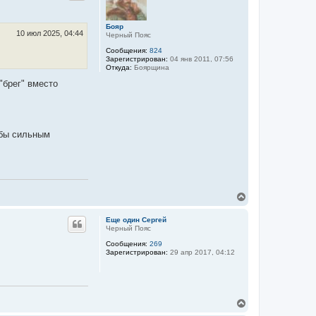
у
т
ь
Бояр
с
10 июл 2025, 04:44
Черный Пояс
я
Сообщения:
824
к
Зарегистрирован:
04 янв 2011, 07:56
н
Откуда:
Боярщина
а
ч
"брег" вместо
а
л
у
 бы сильным
В
е
р
Еще один Сергей
н
Черный Пояс
у
Сообщения:
269
т
Зарегистрирован:
29 апр 2017, 04:12
ь
с
я
к
н
В
а
е
ч