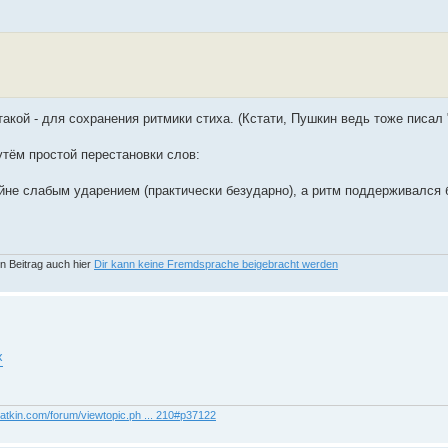
такой - для сохранения ритмики стиха. (Кстати, Пушкин ведь тоже писал 
утём простой перестановки слов:
айне слабым ударением (практически безударно), а ритм поддерживался
n Beitrag auch hier
Dir kann keine Fremdsprache beigebracht werden
x
yatkin.com/forum/viewtopic.ph ... 210#p37122