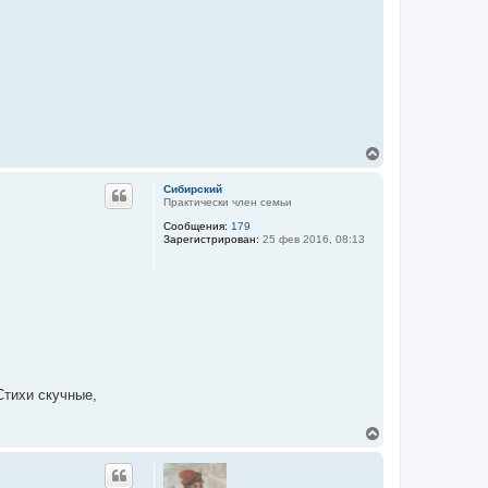
В
е
р
Сибирский
н
Практически член семьи
у
Сообщения:
179
т
Зарегистрирован:
25 фев 2016, 08:13
ь
с
я
к
н
а
ч
а
л
у
Стихи скучные,
В
е
р
н