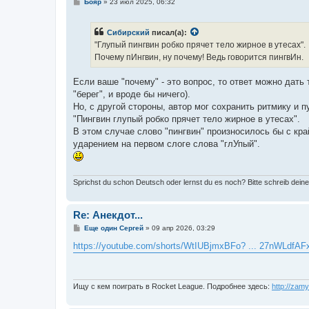
С
Бояр
»
23 июл 2025, 06:32
о
о
б
Сибирский
писал(а):
щ
е
"Глупый пингвин робко прячет тело жирное в утесах".
н
Почему пИнгвин, ну почему! Ведь говорится пингвИн.
и
е
Если ваше "почему" - это вопрос, то ответ можно дать 
"берег", и вроде бы ничего).
Но, с другой стороны, автор мог сохранить ритмику и п
"Пингвин глупый робко прячет тело жирное в утесах".
В этом случае слово "пингвин" произносилось бы с кр
ударением на первом слоге слова "глУпый".
Sprichst du schon Deutsch oder lernst du es noch? Bitte schreib deine
Re: Анекдот...
С
Еще один Сергей
»
09 апр 2026, 03:29
о
о
https://youtube.com/shorts/WtIUBjmxBFo? ... 27nWLdfAF
б
щ
е
н
и
Ищу с кем поиграть в Rocket League. Подробнее здесь:
http://zam
е