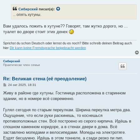
о
б
Сибирский
писал(а):
щ
е
... опять хутуны.
н
и
е
Вам удалось пожить в хутуне?? Говорят, там жутко дорого, но ...
туалет во дворе стоит этих денех
Sprichst du schon Deutsch oder lernst du es noch? Bitte schreib deinen Beitrag auch
hier
Dir kann keine Fremdsprache beigebracht werden
Сибирский
Практически член семьи
Re: Великая стена (еë преодоление)
С
24 окт 2025, 18:31
о
о
Живу в районе где хутуны. Гостиница расположена в старинном
б
здании, но в номере всё современно.
щ
е
н
Гулял сегодня по старым переулкам. Ширина переулка метра два.
и
е
Ощущение, что если руки раскинешь, то коснешься
противоположных стен. Всё построено из серого кирпича. Идёшь в
спошном каменном коридоре, а в стенах двери в дома. Всё
заставлено мопедами и велосипедами. Мопеды на электротяге.
Ездят бесшумно. Идёшь в этом тоннеле, а сзади резко пи пип.