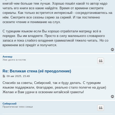
н
книгой чем больше тем лучше. Хорошо пошёл какой то автор надо
и
е
читать его книги все какие найдёте. Время от времени смотрите
сериалы. Как только встретится интересный - сосредотачиваетесь на
нём. Смотрите все сезоны серию за серией. И так постепенно
освоите чтение и понимание на слух.
С турецким языком если Вы хорошо отработали матрицу всё в
порядке. Вы им владеете. Просто в силу маленького словарного
запаса и пока слабого владения грамматикой тяжело читать. Но со
временем всё придёт и получится.
Анемар
Уже долго в гостях
Re: Великая стена (еë преодоление)
С
09 авг 2025, 15:49
о
о
Спасибо за советы, Сибирский, так и буду делать. С турецким
б
языком поддержали, благодарю, реально стало полегче на душе)
щ
е
Желаю и Вам удачи в освоении китайской грамоты!
н
и
е
Сибирский
Практически член семьи