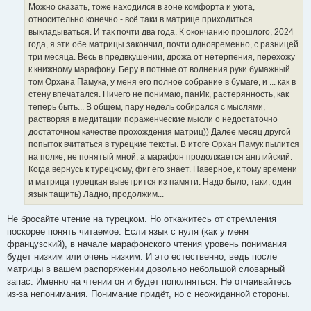
Можно сказать, тоже находился в зоне комфорта и уюта,
относительно конечно - всё таки в матрице приходиться
выкладываться. И так почти два года. К окончанию прошлого, 2024
года, я эти обе матрицы закончил, почти одновременно, с разницей
три месяца. Весь в предвкушении, дрожа от нетерпения, перехожу
к книжному марафону. Беру в потные от волнения руки бумажный
том Орхана Памука, у меня его полное собрание в бумаге, и ... как в
стену впечатался. Ничего не понимаю, панИк, растерянность, как
теперь быть... В общем, пару недель собирался с мыслями,
растворяя в медитации пораженческие мысли о недостаточно
достаточном качестве прохождения матриц)) Далее месяц другой
попыток вчитаться в турецкие тексты. В итоге Орхан Памук пылится
на полке, не понятый мной, а марафон продолжается английский.
Когда вернусь к турецкому, фиг его знает. Наверное, к тому времени
и матрица турецкая выветрится из памяти. Надо было, таки, один
язык тащить) Ладно, продолжим...
Не бросайте чтение на турецком. Но откажитесь от стремления
поскорее понять читаемое. Если язык с нуля (как у меня
французский), в начале марафонского чтения уровень понимания
будет низким или очень низким. И это естественно, ведь после
матрицы в вашем распоряжении довольно небольшой словарный
запас. Именно на чтении он и будет пополняться. Не отчаивайтесь
из-за непонимания. Понимание придёт, но с неожиданной стороны.