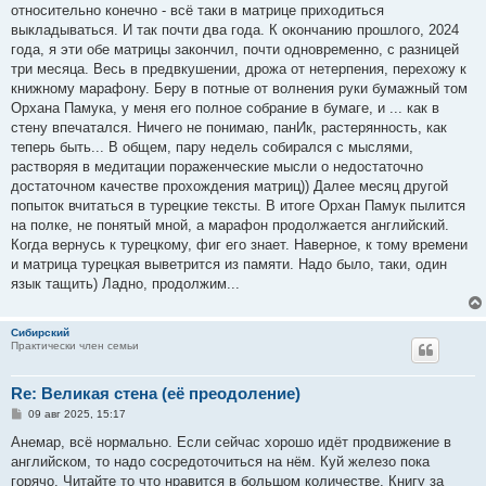
относительно конечно - всё таки в матрице приходиться
выкладываться. И так почти два года. К окончанию прошлого, 2024
года, я эти обе матрицы закончил, почти одновременно, с разницей
три месяца. Весь в предвкушении, дрожа от нетерпения, перехожу к
книжному марафону. Беру в потные от волнения руки бумажный том
Орхана Памука, у меня его полное собрание в бумаге, и ... как в
стену впечатался. Ничего не понимаю, панИк, растерянность, как
теперь быть... В общем, пару недель собирался с мыслями,
растворяя в медитации пораженческие мысли о недостаточно
достаточном качестве прохождения матриц)) Далее месяц другой
попыток вчитаться в турецкие тексты. В итоге Орхан Памук пылится
на полке, не понятый мной, а марафон продолжается английский.
Когда вернусь к турецкому, фиг его знает. Наверное, к тому времени
и матрица турецкая выветрится из памяти. Надо было, таки, один
язык тащить) Ладно, продолжим...
Сибирский
Практически член семьи
Re: Великая стена (еë преодоление)
С
09 авг 2025, 15:17
о
о
Анемар, всё нормально. Если сейчас хорошо идёт продвижение в
б
английском, то надо сосредоточиться на нём. Куй железо пока
щ
е
горячо. Читайте то что нравится в большом количестве. Книгу за