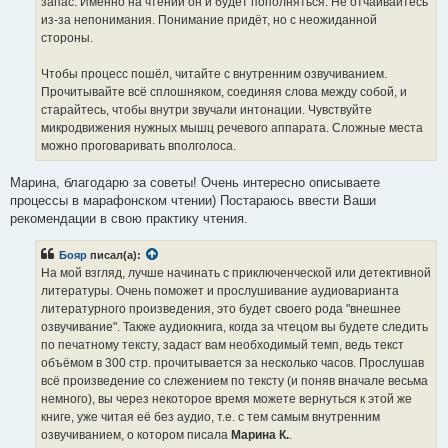
запас. Именно на чтении он и будет пополняться. Не отчаивайтесь
из-за непонимания. Понимание придёт, но с неожиданной
стороны.
Чтобы процесс пошёл, читайте с внутренним озвучиванием.
Прочитывайте всё сплошняком, соединяя слова между собой, и
старайтесь, чтобы внутри звучали интонации. Чувствуйте
микродвижения нужных мышц речевого аппарата. Сложные места
можно проговаривать вполголоса.
Марина, благодарю за советы! Очень интересно описываете
процессы в марафонском чтении) Постараюсь ввести Ваши
рекомендации в свою практику чтения.
Бояр
писал(а):
На мой взгляд, лучше начинать с приключенческой или детективной
литературы. Очень поможет и прослушивание аудиоварианта
литературного произведения, это будет своего рода "внешнее
озвучивание". Также аудиокнига, когда за чтецом вы будете следить
по печатному тексту, задаст вам необходимый темп, ведь текст
объёмом в 300 стр. прочитывается за несколько часов. Прослушав
всё произведение со слежением по тексту (и поняв вначале весьма
немного), вы через некоторое время можете вернуться к этой же
книге, уже читая её без аудио, т.е. с тем самым внутренним
озвучиванием, о котором писала
Марина К.
.