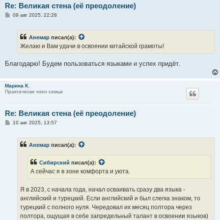
Re: Великая стена (еë преодоление)
С
09 авг 2025, 22:28
о
о
б
Анемар
писал(а):
щ
е
Желаю и Вам удачи в освоении китайской грамоты!
н
и
е
Благодарю! Будем пользоваться языками и успех придёт.
Марина К.
Практически член семьи
Re: Великая стена (еë преодоление)
С
10 авг 2025, 13:57
о
о
б
Анемар
писал(а):
щ
е
н
Сибирский
писал(а):
и
е
А сейчас я в зоне комфорта и уюта.
Я в 2023, с начала года, начал осваивать сразу два языка -
английский и турецкий. Если английский и был слегка знаком, то
турецкий с полного нуля. Чередовал их месяц полтора через
полтора, ощущая в себе запредельный талант в освоении языков)