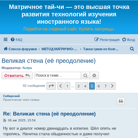
Матричное тай-чи — это высшая точка
развития технологий изучения
иностранного языка!
Перейти на главный сайт. Купить матрицы.
FAQ
Регистрация
Вход
П
Список форумов
МЕТОД МАТРИЧНО-ЯЗЫКОВОГО ТАЙ-ЧИ
Танки грязи не боятся: преодолеваем любые трудности!
о
Великая стена (еë преодоление)
и
Модератор:
Кьяра
с
Поиск
Расширенный поис
Ответить
к
Страница
5
из
7
1
3
4
5
6
7
Пред.
След.
92 сообщения
…
Сибирский
Практически член семьи
Re: Великая стена (еë преодоление)
С
08 авг 2025, 15:54
о
о
Ну вот и диалог номер двенадцать в копилке. Шёл опять не
б
торопясь. Начитка стала обыденностью и даже получил
щ