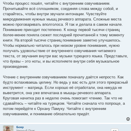
Чтобы процесс пошёл, читайте с внутренним озвучиванием.
Прочитывайте всё сплошняком, соединяя слова между собой, и
старайтесь, чтобы внутри звучали интонации. Чувствуйте
микродвижения нужных мышц речевого аппарата. Сложные места
можно проговаривать вполголоса. Я так и делала в самом начале.
Понимание приходит постепенно. К концу первой тысячи страниц
более-менее поняла сюжет последней прочитанной к тому моменту
книги. На второй тысяче страниц понимание заметно улучшилось.
Чтобы нормально читалось при низком уровне понимания, нужно
получать удовольствие от внутреннего озвучивания читаемого
текста, от звучания внутри вас музыки турецкого языка. Представьте,
что буквы – это ноты, и вы исполняете внутри себя музыкальное
произведение.
Чтение с внутренним озвучиванием поначалу даётся непросто. Как
будто вспахиваешь целину. Но ведь у вас есть для этого прекрасный
инструмент – матрица. Если хорошо её отработали, она никуда не
выветрится, она уже впечатана в мышцы речевого аппарата.
Круговая начитка раз в неделю очень помогает чтению. Так что не
сдавайтесь – читайте на турецком. Читайте сначала что попроще, а
потом перейдёте к Орхану Памуку. Читайте с внутренним
озвучиванием, и понимание обязательно придёт.
Бояр
Черный Пояс