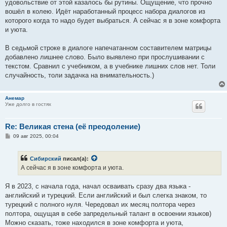
е
удовольствие от этой казалось бы рутины. Ощущение, что прочно
н
вошёл в колею. Идёт наработанный процесс набора диалогов из
и
е
которого когда то надо будет выбраться. А сейчас я в зоне комфорта
и уюта.
В седьмой строке в диалоге напечатанном составителем матрицы
добавлено лишнее слово. Было выявлено при прослушивании с
текстом. Сравнил с учебником, а в учебнике лишних слов нет. Толи
случайность, толи задачка на внимательность.)
Анемар
Уже долго в гостях
Re: Великая стена (еë преодоление)
С
09 авг 2025, 00:04
о
о
б
Сибирский
писал(а):
щ
е
А сейчас я в зоне комфорта и уюта.
н
и
е
Я в 2023, с начала года, начал осваивать сразу два языка -
английский и турецкий. Если английский и был слегка знаком, то
турецкий с полного нуля. Чередовал их месяц полтора через
полтора, ощущая в себе запредельный талант в освоении языков)
Можно сказать, тоже находился в зоне комфорта и уюта,