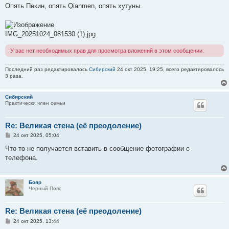
о
Опять Пекин, опять Qianmen, опять хутуны.
б
щ
е
н
IMG_20251024_081530 (1).jpg
и
е
У вас нет необходимых прав для просмотра вложений в этом сообщении.
Последний раз редактировалось
Сибирский
24 окт 2025, 19:25, всего редактировалось
3 раза.
Сибирский
Практически член семьи
Re: Великая стена (еë преодоление)
С
24 окт 2025, 05:04
о
о
Что то не получается вставить в сообщение фотографии с
б
телефона.
щ
е
н
и
Бояр
е
Черный Пояс
Re: Великая стена (еë преодоление)
С
24 окт 2025, 13:44
о