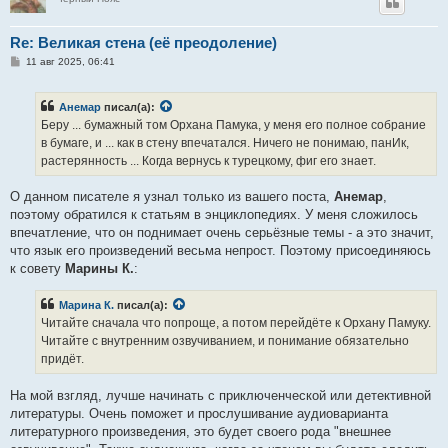
Re: Великая стена (еë преодоление)
С
11 авг 2025, 06:41
о
о
б
Анемар
писал(а):
щ
е
Беру ... бумажный том Орхана Памука, у меня его полное собрание
н
в бумаге, и ... как в стену впечатался. Ничего не понимаю, панИк,
и
е
растерянность ... Когда вернусь к турецкому, фиг его знает.
О данном писателе я узнал только из вашего поста,
Анемар
,
поэтому обратился к статьям в энциклопедиях. У меня сложилось
впечатление, что он поднимает очень серьёзные темы - а это значит,
что язык его произведений весьма непрост. Поэтому присоединяюсь
к совету
Марины К.
:
Марина К.
писал(а):
Читайте сначала что попроще, а потом перейдёте к Орхану Памуку.
Читайте с внутренним озвучиванием, и понимание обязательно
придёт.
На мой взгляд, лучше начинать с приключенческой или детективной
литературы. Очень поможет и прослушивание аудиоварианта
литературного произведения, это будет своего рода "внешнее