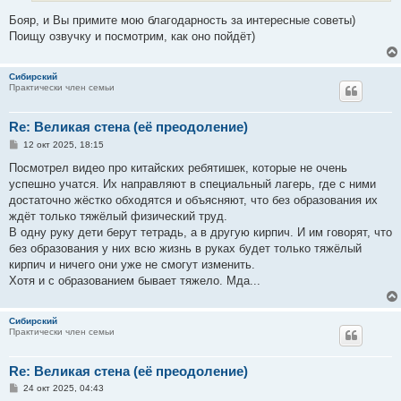
Бояр, и Вы примите мою благодарность за интересные советы)
Поищу озвучку и посмотрим, как оно пойдёт)
Сибирский
Практически член семьи
Re: Великая стена (еë преодоление)
С
12 окт 2025, 18:15
о
о
Посмотрел видео про китайских ребятишек, которые не очень
б
успешно учатся. Их направляют в специальный лагерь, где с ними
щ
е
достаточно жёстко обходятся и объясняют, что без образования их
н
ждёт только тяжёлый физический труд.
и
е
В одну руку дети берут тетрадь, а в другую кирпич. И им говорят, что
без образования у них всю жизнь в руках будет только тяжёлый
кирпич и ничего они уже не смогут изменить.
Хотя и с образованием бывает тяжело. Мда...
Сибирский
Практически член семьи
Re: Великая стена (еë преодоление)
С
24 окт 2025, 04:43
о