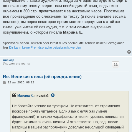
озвучивание". Также аудиокнига, когда за чтецом вы будете следить
по печатному тексту, задаст вам необходимый темп, ведь текст
объёмом в 300 стр. прочитывается за несколько часов. Прослушав
всё произведение со слежением по тексту (и поняв вначале весьма
немного), вы через некоторое время можете вернуться к этой же
книге, уже читая её без аудио, т.е. с тем самым внутренним
озвучиванием, о котором писала
Марина К.
.
Sprichst du schon Deutsch oder lernst du es noch? Bitte schreib deinen Beitrag auch
hier
Dir kann keine Fremdsprache beigebracht werden
Анемар
Уже долго в гостях
Re: Великая стена (еë преодоление)
С
12 авг 2025, 08:12
о
о
б
Марина К.
писал(а):
щ
е
н
Не бросайте чтение на турецком. Но откажитесь от стремления
и
е
поскорее понять читаемое. Если язык с нуля (как у меня
французский), в начале марафонского чтения уровень понимания
будет низким или очень низким. И это естественно, ведь после
матрицы в вашем распоряжении довольно небольшой словарный