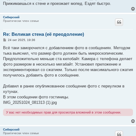
Прижимаешься к стене и проезжает мопед. Ездят быстро.
Сибирский
Практически член семьи
Re: Великая стена (еë преодоление)
С
24 окт 2025, 19:36
о
о
Всё таки заморочился с добавлением фото в сообщениях. Методом
б
тыка выяснил, что размер фото должен быть микроскопическим.
щ
е
Предположительно меньше ста килобайт. Камера с телефона делает
н
фото размером в несколько мегабайт. Установил приложение и
и
е
экспериментировал со сжатием. Только после максимального сжатия
получилось добавить фото в сообщение.
Добавил в ранее опубликованное сообщение фото с переулком в
хутунах.
В этом сообщении фото гостиницы.
IMG_20251024_081313 (1).jpg
У вас нет необходимых прав для просмотра вложений в этом сообщении.
Сибирский
Практически член семьи