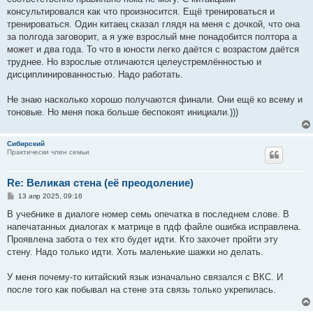
консультировался как что произносится. Ещё тренироваться и
тренироваться. Один китаец сказал глядя на меня с дочкой, что она
за полгода заговорит, а я уже взрослый мне понадобится полтора а
может и два года. То что в юности легко даётся с возрастом даётся
труднее. Но взрослые отличаются целеустремлённостью и
дисциплинированностью. Надо работать.
Не знаю насколько хорошо получаются финали. Они ещё ко всему и
тоновые. Но меня пока больше беспокоят инициали.)))
Сибирский
Практически член семьи
Re: Великая стена (еë преодоление)
С
13 апр 2025, 09:16
о
о
В учебнике в диалоге номер семь опечатка в последнем слове. В
б
напечатанных диалогах к матрице в пдф файле ошибка исправлена.
щ
е
Проявлена забота о тех кто будет идти. Кто захочет пройти эту
н
стену. Надо только идти. Хоть маленькие шажки но делать.
и
е
У меня почему-то китайский язык изначально связался с ВКС. И
после того как побывал на стене эта связь только укрепилась.