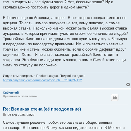
там, а ездить мы все будем здесь? Нет, бессмысленно? Ну а
сколько можно построить дорог в одном месте?
В Пекине еще по-божески, лотерея. В некоторых городах вместо нее
аукцион. То есть, номера получает не тот, кому повезло, а самая
высокая ставка. Насколько низкой может быть самая высокая ставка
аукциона, в котором принимает участие огромное количество людей?
Трамвайных билетов на эти деньги можно купить катушку кабельную
и передавать по наследству правнукам. Им и покататься хватит на
трамвайчике и стены можно обклеить, если с обоями дефицит вдруг
случится. Хотя... Я не знаю, сколько трамвайный билет стоит, я
зажрался. Это бедные люди пусть знают, а нам с Симой такие вещи
знать по статусу не положено.
Ищу с кем поиграть в Rocket League. Подробнее здесь:
http://zamyatkin.com/forum/viewtopic.ph ... 210#p37122
Сибирский
Практически член семьи
Re: Великая стена (еë преодоление)
С
06 апр 2025, 08:28
о
о
Самое лучшее решение пробок это развивать общественный
б
транспорт. В Пекине проблему как мне видится решают. В Москве и
щ