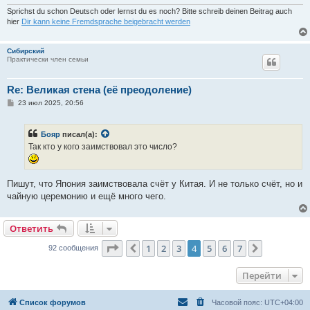
Sprichst du schon Deutsch oder lernst du es noch? Bitte schreib deinen Beitrag auch
hier
Dir kann keine Fremdsprache beigebracht werden
Сибирский
Практически член семьи
Re: Великая стена (еë преодоление)
С
23 июл 2025, 20:56
о
о
б
Бояр
писал(а):
щ
е
Так кто у кого заимствовал это число?
н
и
е
Пишут, что Япония заимствовала счёт у Китая. И не только счёт, но и
чайную церемонию и ещё много чего.
Ответить
Страница
4
из
7
1
2
3
4
5
6
7
Пред.
След.
92 сообщения
Перейти
Список форумов
Часовой пояс:
UTC+04:00