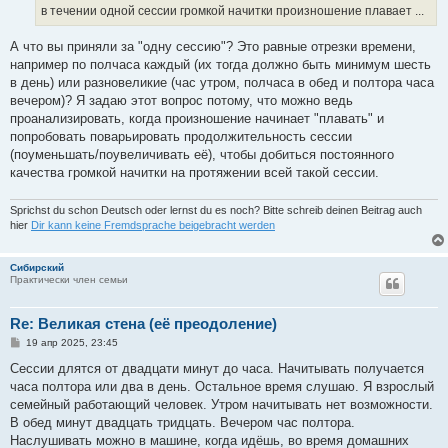
в течении одной сессии громкой начитки произношение плавает ...
А что вы приняли за "одну сессию"? Это равные отрезки времени,
например по полчаса каждый (их тогда должно быть минимум шесть
в день) или разновеликие (час утром, полчаса в обед и полтора часа
вечером)? Я задаю этот вопрос потому, что можно ведь
проанализировать, когда произношение начинает "плавать" и
попробовать поварьировать продолжительность сессии
(поуменьшать/поувеличивать её), чтобы добиться постоянного
качества громкой начитки на протяжении всей такой сессии.
Sprichst du schon Deutsch oder lernst du es noch? Bitte schreib deinen Beitrag auch
hier
Dir kann keine Fremdsprache beigebracht werden
Сибирский
Практически член семьи
Re: Великая стена (еë преодоление)
С
19 апр 2025, 23:45
о
о
Сессии длятся от двадцати минут до часа. Начитывать получается
б
часа полтора или два в день. Остальное время слушаю. Я взрослый
щ
е
семейный работающий человек. Утром начитывать нет возможности.
н
В обед минут двадцать тридцать. Вечером час полтора.
и
е
Наслушивать можно в машине, когда идёшь, во время домашних