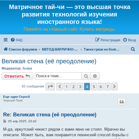
Матричное тай-чи — это высшая точка
развития технологий изучения
иностранного языка!
Перейти на главный сайт. Купить матрицы.
FAQ
Регистрация
Вход
П
Список форумов
МЕТОД МАТРИЧНО-ЯЗЫКОВОГО ТАЙ-ЧИ
Танки грязи не боятся: преодолеваем любые трудности!
о
Великая стена (еë преодоление)
и
Модератор:
Кьяра
с
Поиск
Расширенный поис
Ответить
к
Страница
4
из
7
1
2
3
4
5
6
7
Пред.
След.
92 сообщения
Еще один Сергей
Черный Пояс
Re: Великая стена (еë преодоление)
С
05 апр 2025, 23:42
о
о
М-да, иркутский чекист рядом с вами явно не стоял. Мрачно вы
б
описали. Может быть, вам понравится пекинский способ борьбы с
щ