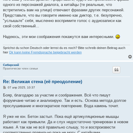
одного из персонажей диалога, а китайцы (те реальные, что
встретились вам на улице) отвечают фразами других персонажей.
Представьте, что вы говорите именно как диктор, т.е. безупречно,
"услышьте" себя, мысленно воспримите голос с аудиозаписи как
свой собственный...
Надеюсь, эти мои соображения покажутся вам интересными.
Sprichst du schon Deutsch oder lernst du es noch? Bitte schreib deinen Beitrag auch
hier
Dir kann keine Fremdsprache beigebracht werden
Сибирский
Практически член семьи
Re: Великая стена (еë преодоление)
С
07 апр 2025, 10:37
о
о
Бояр, благодарю за участие и соображения. Всё что пишут
б
форумчане читаю и анализирую. Так и есть. Основа метода долгое
щ
е
прослушивание и многократное повторение. Вода камень точит.
н
и
е
Я уже не юн. Бетон застыл. Пока ещё артикуляционные мышцы
работают как привыкли. Да и слух недостаточно тренирован в новом
языке. А так как не всё правильно слышу, то и воспроизвести
соответственно правильно пока не могу. С китайцами