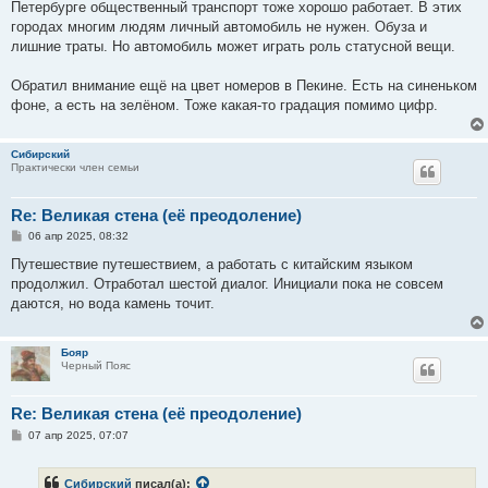
е
Петербурге общественный транспорт тоже хорошо работает. В этих
н
городах многим людям личный автомобиль не нужен. Обуза и
и
е
лишние траты. Но автомобиль может играть роль статусной вещи.
Обратил внимание ещё на цвет номеров в Пекине. Есть на синеньком
фоне, а есть на зелёном. Тоже какая-то градация помимо цифр.
Сибирский
Практически член семьи
Re: Великая стена (еë преодоление)
С
06 апр 2025, 08:32
о
о
Путешествие путешествием, а работать с китайским языком
б
продолжил. Отработал шестой диалог. Инициали пока не совсем
щ
е
даются, но вода камень точит.
н
и
е
Бояр
Черный Пояс
Re: Великая стена (еë преодоление)
С
07 апр 2025, 07:07
о
о
б
Сибирский
писал(а):
щ