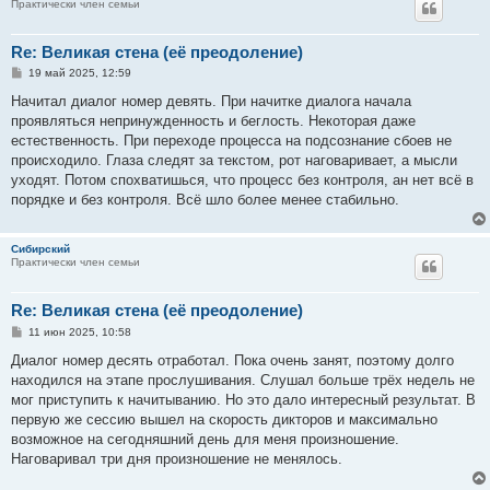
Практически член семьи
Re: Великая стена (еë преодоление)
С
19 май 2025, 12:59
о
о
Начитал диалог номер девять. При начитке диалога начала
б
проявляться непринужденность и беглость. Некоторая даже
щ
е
естественность. При переходе процесса на подсознание сбоев не
н
происходило. Глаза следят за текстом, рот наговаривает, а мысли
и
е
уходят. Потом спохватишься, что процесс без контроля, ан нет всё в
порядке и без контроля. Всё шло более менее стабильно.
Сибирский
Практически член семьи
Re: Великая стена (еë преодоление)
С
11 июн 2025, 10:58
о
о
Диалог номер десять отработал. Пока очень занят, поэтому долго
б
находился на этапе прослушивания. Слушал больше трёх недель не
щ
е
мог приступить к начитыванию. Но это дало интересный результат. В
н
первую же сессию вышел на скорость дикторов и максимально
и
е
возможное на сегодняшний день для меня произношение.
Наговаривал три дня произношение не менялось.