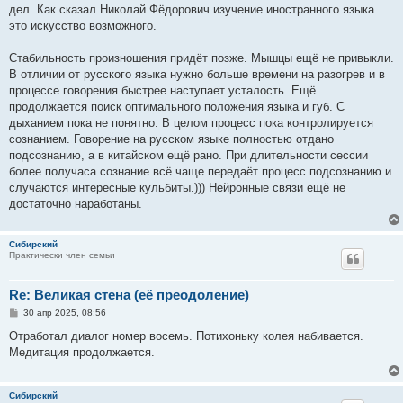
дел. Как сказал Николай Фёдорович изучение иностранного языка
это искусство возможного.
Стабильность произношения придёт позже. Мышцы ещё не привыкли.
В отличии от русского языка нужно больше времени на разогрев и в
процессе говорения быстрее наступает усталость. Ещё
продолжается поиск оптимального положения языка и губ. С
дыханием пока не понятно. В целом процесс пока контролируется
сознанием. Говорение на русском языке полностью отдано
подсознанию, а в китайском ещё рано. При длительности сессии
более получаса сознание всё чаще передаёт процесс подсознанию и
случаются интересные кульбиты.))) Нейронные связи ещё не
достаточно наработаны.
Сибирский
Практически член семьи
Re: Великая стена (еë преодоление)
С
30 апр 2025, 08:56
о
о
Отработал диалог номер восемь. Потихоньку колея набивается.
б
Медитация продолжается.
щ
е
н
и
Сибирский
е