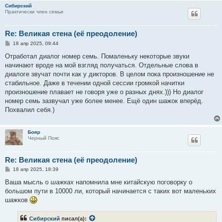
Сибирский
Практически член семьи
Re: Великая стена (еë преодоление)
С
18 апр 2025, 09:44
о
о
Отработал диалог номер семь. Помаленьку некоторые звуки
б
начинают вроде на мой взгляд получаться. Отдельные слова в
щ
е
диалоге звучат почти как у дикторов. В целом пока произношение не
н
стабильное. Даже в течении одной сессии громкой начитки
и
е
произношение плавает не говоря уже о разных днях.))) Но диалог
номер семь зазвучал уже более менее. Ещё один шажок вперёд.
Похвалил себя.)
Бояр
Черный Пояс
Re: Великая стена (еë преодоление)
С
18 апр 2025, 18:39
о
о
Ваша мысль о
шажках
напомнила мне китайскую поговорку о
б
большом пути в 10000 ли, который начинается с таких вот маленьких
щ
е
шажков
н
и
е
Сибирский
писал(а):