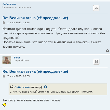
Сибирский
Практически член семьи
Re: Великая стена (еë преодоление)
С
10 июл 2025, 18:18
о
о
Начитал диалог номер одиннадцать. Опять долго слушал и снова
б
лёгкий старт в громком говорении. Три дня начитывания прошли без
щ
е
трудностей.
н
Обратил внимание, что число три в китайском и японском языках
и
е
звучит похоже.
Бояр
Черный Пояс
Re: Великая стена (еë преодоление)
С
23 июл 2025, 06:35
о
о
б
Сибирский
писал(а):
щ
е
... число три в китайском и японском языках звучит похоже.
н
и
е
Так кто у кого заимствовал это число?