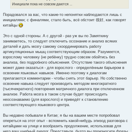
е
Инициали пока не совсем даются ...
н
и
е
Порадовался за вас, что какие-то непонятки наблюдаются лишь с
инициалями; с финалями, стало быть, всё обстоит 很好, как говорят
китайцы
Это с одной стороны. А с другой - раз уж вы по Замяткину
занимаетесь, то следует отключить осознание и анализ всяких
деталей и дать мозгу самому скоординировать работу
артикуляционных мышц соответствующим образом. Разумеется,
взрослому человеку (не ребёнку) трудно совсем обойтись без
анализа, без подробного объяснения. Отсутствие такого объяснения
может даже оказаться - для взрослого - определённым барьером в
освоении языковых навыков. Именно поэтому к диалогам
прилагаются комментарии - чтобы снять этот барьер. Но собственно
освоение навыка следует производить методом многократного
(тысячекратного) повторения матричного диалога при отключенном
анализе. Работа мозга в таком случае будет происходить
неосознаваемо (для взрослого) и приведёт к становлению
соответствующего языкового центра.
Вы недавно побывали в Китае; я бы на вашем месте попробовал
опереться на этот опыт - вспомнить какой-нибудь эпизод разговора с
китайцами на улице и вообразить продолжение, использовав для
него ваш учебный диалог. Представьте, будто вы произносите фразы