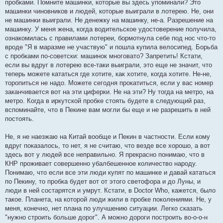
е
пробками. Помните машинки, которые вы здесь упоминали? Это
н
машинки чиновников и людей, которые выиграли в лотерею. Не, они
и
е
не машинки выиграли. Не денежку на машинку, не-а. Разрешение на
машинку. У меня жена, когда водительское удостоверение получила,
ознакомилась с правилами лотереи, бормотнула себе под нос что-то
вроде "Я в маразме не участвую" и пошла купила велосипед. Борьба
с пробками по-советски: машинок многовато? Запретить! Кстати,
если вы вдруг в лотерею все-таки выиграли, это еще не значит, что
теперь можете кататься где хотите, как хотите, когда хотите. Не-не,
торопиться не надо. Можете сегодня прокатиться, если у вас номер
заканчивается вот на эти циферки. Не на эти? Ну тогда на метро, на
метро. Когда в иркутской пробке стоять будете в следующий раз,
вспоминайте, что в Пекине вам могли бы еще и не разрешить в ней
постоять.
Не, я не наезжаю на Китай вообще и Пекин в частности. Если кому
вдруг показалось, то нет, я не считаю, что везде все хорошо, а вот
здесь вот у людей все неправильно. Я прекрасно понимаю, что в
КНР проживает совершенно убалбешенное количество народу.
Понимаю, что если все эти люди купят по машинке и давай кататься
по Пекину, то пробка будет вот от этого светофора и до Луны, и
люди в ней состарятся и умрут. Кстати, в Doctor Who, кажется, было
такое. Планета, на которой люди жили в пробке поколениями. Не, у
меня, конечно, нет плана по улучшению ситуации. Легко сказать
"нужно строить больше дорог". А можно дороги построить во-о-о-н