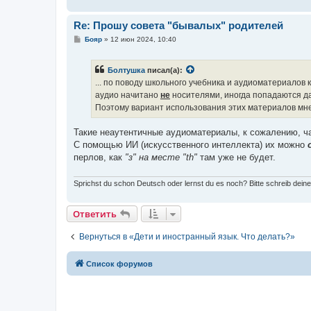
н
и
е
Re: Прошу совета "бывалых" родителей
С
Бояр
»
12 июн 2024, 10:40
о
о
б
Болтушка
писал(а):
щ
е
... по поводу школьного учебника и аудиоматериалов к 
н
аудио начитано
не
носителями, иногда попадаются даж
и
е
Поэтому вариант использования этих материалов мне
Такие неаутентичные аудиоматериалы, к сожалению, ч
С помощью ИИ (искусственного интеллекта) их можно
перлов, как
"з" на месте "th"
там уже не будет.
Sprichst du schon Deutsch oder lernst du es noch? Bitte schreib deine
Ответить
Вернуться в «Дети и иностранный язык. Что делать?»
Список форумов