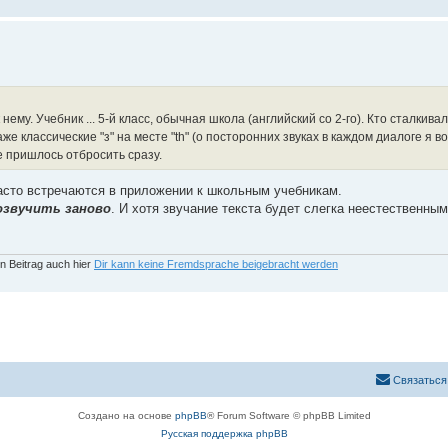
нему. Учебник ... 5-й класс, обычная школа (английский со 2-го). Кто сталкивал
е классические "з" на месте "th" (о посторонних звуках в каждом диалоге я в
 пришлось отбросить сразу.
асто встречаются в приложении к школьным учебникам.
озвучить заново
. И хотя звучание текста будет слегка неестественным
n Beitrag auch hier
Dir kann keine Fremdsprache beigebracht werden
Связаться
Создано на основе
phpBB
® Forum Software © phpBB Limited
Русская поддержка phpBB