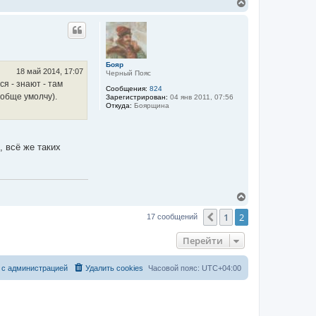
В
е
р
н
у
т
ь
Бояр
с
18 май 2014, 17:07
Черный Пояс
я
ся - знают - там
Сообщения:
824
к
ообще умолчу).
Зарегистрирован:
04 янв 2011, 07:56
н
Откуда:
Боярщина
а
ч
а
л
, всё же таких
у
В
е
1
2
р
Пред.
17 сообщений
н
у
Перейти
т
ь
с
 с администрацией
Удалить cookies
Часовой пояс:
UTC+04:00
я
к
н
а
ч