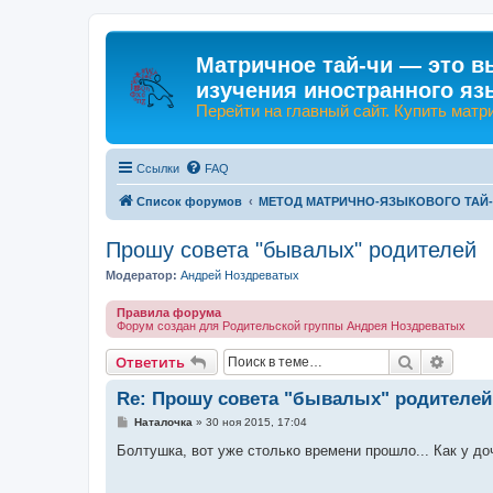
Матричное тай-чи — это в
изучения иностранного яз
Перейти на главный сайт. Купить матр
Ссылки
FAQ
Список форумов
МЕТОД МАТРИЧНО-ЯЗЫКОВОГО ТАЙ
Прошу совета "бывалых" родителей
Модератор:
Андрей Ноздреватых
Правила форума
Форум создан для Родительской группы Андрея Ноздреватых
Поиск
Расши
Ответить
Re: Прошу совета "бывалых" родителей
С
Наталочка
»
30 ноя 2015, 17:04
о
о
Болтушка, вот уже столько времени прошло... Как у до
б
щ
е