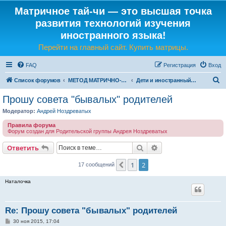
Матричное тай-чи — это высшая точка
развития технологий изучения
иностранного языка!
Перейти на главный сайт. Купить матрицы.
FAQ
Регистрация
Вход
П
Список форумов
МЕТОД МАТРИЧНО-ЯЗЫКОВОГО ТАЙ-ЧИ
Дети и иностранный язык. Что делать?
о
Прошу совета "бывалых" родителей
и
Модератор:
Андрей Ноздреватых
с
Правила форума
к
Форум создан для Родительской группы Андрея Ноздреватых
Поиск
Расширенный поис
Ответить
1
2
Пред.
17 сообщений
Наталочка
Re: Прошу совета "бывалых" родителей
С
30 ноя 2015, 17:04