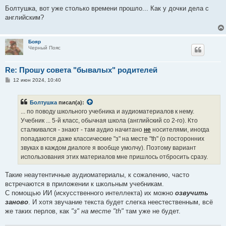
о
о
Болтушка, вот уже столько времени прошло... Как у дочки дела с
б
английским?
щ
е
н
и
Бояр
е
Черный Пояс
Re: Прошу совета "бывалых" родителей
С
12 июн 2024, 10:40
о
о
б
Болтушка
писал(а):
щ
е
... по поводу школьного учебника и аудиоматериалов к нему.
н
Учебник ... 5-й класс, обычная школа (английский со 2-го). Кто
и
е
сталкивался - знают - там аудио начитано
не
носителями, иногда
попадаются даже классические "з" на месте "th" (о посторонних
звуках в каждом диалоге я вообще умолчу). Поэтому вариант
использования этих материалов мне пришлось отбросить сразу.
Такие неаутентичные аудиоматериалы, к сожалению, часто
встречаются в приложении к школьным учебникам.
С помощью ИИ (искусственного интеллекта) их можно
озвучить
заново
. И хотя звучание текста будет слегка неестественным, всё
же таких перлов, как
"з" на месте "th"
там уже не будет.