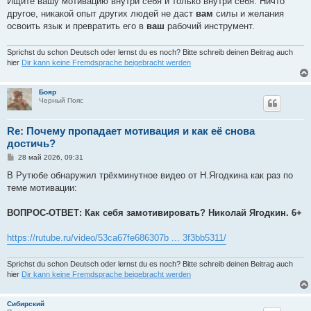
Ищите вашу мотивацию внутри себя и только внутри себя. Ничто
другое, никакой опыт других людей не даст
вам
силы и желания
освоить язык и превратить его в
ваш
рабочий инструмент.
Sprichst du schon Deutsch oder lernst du es noch? Bitte schreib deinen Beitrag auch
hier
Dir kann keine Fremdsprache beigebracht werden
Бояр
Черный Пояс
Re: Почему пропадает мотивация и как её снова
достичь?
С
28 май 2026, 09:31
о
о
В Рутюбе обнаружил трёхминутное видео от Н.Ягодкина как раз по
б
теме мотивации:
щ
е
н
ВОПРОС-ОТВЕТ: Как себя замотивировать? Николай Ягодкин. 6+
и
е
https://rutube.ru/video/53ca67fe686307b ... 3f3bb5311/
Sprichst du schon Deutsch oder lernst du es noch? Bitte schreib deinen Beitrag auch
hier
Dir kann keine Fremdsprache beigebracht werden
Сибирский