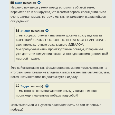
б
Бояр
писал(а):
щ
е
Недавно появился у меня повод вспомнить об этой теме,
н
перечитал её и обнаружил, что в самом первом сообщении была
и
е
очень важная мысль, которую мы как-то замылили в дальнейшем
обсуждении:
Эндрю
писал(а):
... мы сосредоточены изначально достичь сразу идеала за
КОРОТКИЙ СРОК и ПОСТОЯННО ПЫТАЕМСЯ СРАВНИВАТЬ
свои промежуточные результаты с ИДЕАЛОМ.
Мы пропускаем наши промежуточные победы, которые мы
уже достигли в изучении языка. И отсюда наш эмоциональный
настрой падает.
Это действительно так: фокусировка внимания исключительно на
итоговой цели (желание владеть языком как нейтив) является, увы,
источником негатива на долгом пути к идеалу.
Эндрю
писал(а):
... мы столько времени уделяем языку, у каждого из нас
происходят маленькие победы над собой!
Испытываем ли мы чувство
благодарности
за эти маленькие
победы?