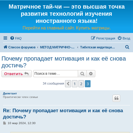
Матричное тай-чи — это высшая точка
развития технологий изучения
иностранного языка!
Перейти на главный сайт. Купить матрицы.
FAQ
Регистрация
Вход
П
Список форумов
МЕТОД МАТРИЧНО-ЯЗЫКОВОГО ТАЙ-ЧИ
Тибетская медитация на общие темы...
о
Почему пропадает мотивация и как её снова
и
достичь?
с
Поиск
Расширенный поис
Ответить
к
1
2
3
Пред.
34 сообщения
Дилетант
Практически член семьи
Re: Почему пропадает мотивация и как её снова
достичь?
С
10 мар 2024, 12:30
о
о