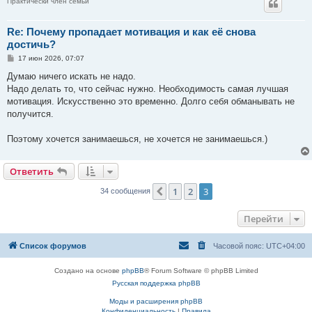
Практически член семьи
Re: Почему пропадает мотивация и как её снова
достичь?
С
17 июн 2026, 07:07
о
о
Думаю ничего искать не надо.
б
Надо делать то, что сейчас нужно. Необходимость самая лучшая
щ
е
мотивация. Искусственно это временно. Долго себя обманывать не
н
получится.
и
е
Поэтому хочется занимаешься, не хочется не занимаешься.)
Ответить
1
2
3
Пред.
34 сообщения
Перейти
Список форумов
Часовой пояс:
UTC+04:00
Создано на основе
phpBB
® Forum Software © phpBB Limited
Русская поддержка phpBB
Моды и расширения phpBB
Конфиденциальность
|
Правила