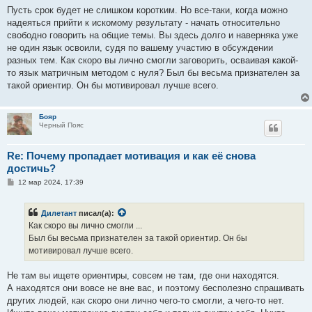
Пусть срок будет не слишком коротким. Но все-таки, когда можно
надеяться прийти к искомому результату - начать относительно
свободно говорить на общие темы. Вы здесь долго и наверняка уже
не один язык освоили, судя по вашему участию в обсуждении
разных тем. Как скоро вы лично смогли заговорить, осваивая какой-
то язык матричным методом с нуля? Был бы весьма признателен за
такой ориентир. Он бы мотивировал лучше всего.
Бояр
Черный Пояс
Re: Почему пропадает мотивация и как её снова
достичь?
С
12 мар 2024, 17:39
о
о
б
Дилетант
писал(а):
щ
е
Как скоро вы лично смогли ...
н
Был бы весьма признателен за такой ориентир. Он бы
и
е
мотивировал лучше всего.
Не там вы ищете ориентиры, совсем не там, где они находятся.
А находятся они вовсе не вне вас, и поэтому бесполезно спрашивать
других людей, как скоро они лично чего-то смогли, а чего-то нет.