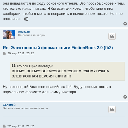
они попадаются по ходу основного чтения. Это просьба скорее к тем,
кто только начал читать. Я бы все-таки хотел, чтобы мне о них
сообщали, чтобы я мог это поправить в выложенном тексте. Но я не
настаиваю. ))))
Алекази
На огонёк зашедши
Re: Электронный формат книги FictionBook 2.0 (fb2)
С
20 мар 2011, 23:12
о
о
б
Стивен Орко писал(а):
щ
е
ВСЕМ!!!!ВСЕМ!!!!ВСЕМ!!!!ВСЕМ!!!!ВСЕМ!!!!КОМУ НУЖНА
н
ЭЛЕКТРОННАЯ ВЕРСИЯ КНИГИ!!!!
и
е
Ну наконец то! Большое спасибо за fb2! Буду перечитывать в
нормальном формате для коммуникатора.
Саломей
Весьма заинтересованное лицо
С
22 мар 2011, 21:52