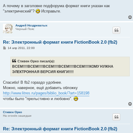
о
о
А почему в заголовке подфорума формат книги указан как
б
"электрический"?
Исправьте.
щ
е
н
и
Андрей Ноздреватых
е
Черный Пояс
Re: Электронный формат книги FictionBook 2.0 (fb2)
С
14 апр 2011, 22:00
о
о
б
Стивен Орко писал(а):
щ
е
ВСЕМ!!!!ВСЕМ!!!!ВСЕМ!!!!ВСЕМ!!!!ВСЕМ!!!!КОМУ НУЖНА
н
ЭЛЕКТРОННАЯ ВЕРСИЯ КНИГИ!!!!
и
е
Спасибо! В fb2 гораздо удобнее.
Можно, наверное, ещё добавить обложку
http://www.litres.ru/pages/biblio_book/?art=158198
чтобы было "прельстивно и любовно".
Стивен Орко
На огонёк зашедши
Re: Электронный формат книги FictionBook 2.0 (fb2)