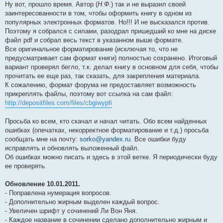
Ну вот, прошло время. Автор (
Н.Ф.
) так и не выразил своей
и
е
заинтересованности в том, чтобы оформить книгу в одном из
популярных электронных форматов. Но!!! И не высказался против.
Поэтому я собрался с силами, разодрал пришедший ко мне на диске
файл pdf и собрал весь текст в указанном выше формате.
Все оригинальное форматирование (исключая то, что не
предусматривает сам формат книги) полностью сохранено. Итоговый
вариант проверял бегло, т.к. делал книгу в основном для себя, чтобы
прочитать ее еще раз, так сказать, для закрепления материала.
К сожалению, формат форума не предоставляет возможность
прикреплять файлы, поэтому вот ссылка на сам файл:
http://depositfiles.com/files/cbgiwypfi
Просьба ко всем, кто скачал и начал читать. Обо всем найденных
ошибках (опечатках, некорректное форматирование и т.д.) просьба
сообщать мне на почту:
sorko@yandex.ru
. Все ошибки буду
исправлять и обновлять выложенный файл.
Об ошибках можно писать и здесь в этой ветке. Я периодически буду
ее проверять.
Обновление 10.01.2011.
- Поправлена нумерация вопросов.
- Дополнительно жирным выделен каждый вопрос.
- Увеличен шрифт у сочинений Ли Вон Яня.
- Каждое название в сочинении сделано дополнительно жирным и