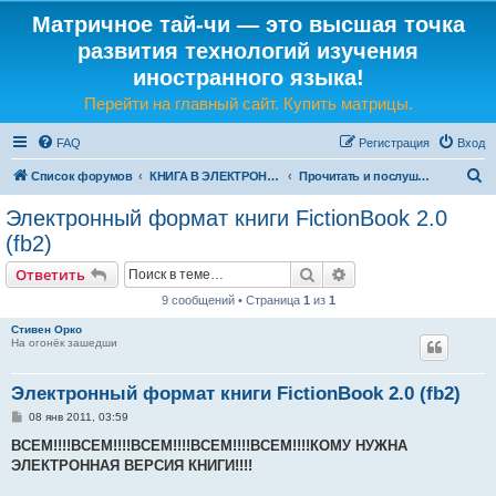
Матричное тай-чи — это высшая точка
развития технологий изучения
иностранного языка!
Перейти на главный сайт. Купить матрицы.
FAQ
Регистрация
Вход
П
Список форумов
КНИГА В ЭЛЕКТРОННОМ И ЗВУКОВОМ ВИДЕ
Прочитать и послушать книгу
о
Электронный формат книги FictionBook 2.0
и
(fb2)
с
Поиск
Расширенный поис
Ответить
к
9 сообщений • Страница
1
из
1
Стивен Орко
На огонёк зашедши
Электронный формат книги FictionBook 2.0 (fb2)
С
08 янв 2011, 03:59
о
о
ВСЕМ!!!!ВСЕМ!!!!ВСЕМ!!!!ВСЕМ!!!!ВСЕМ!!!!КОМУ НУЖНА
б
ЭЛЕКТРОННАЯ ВЕРСИЯ КНИГИ!!!!
щ
е
н