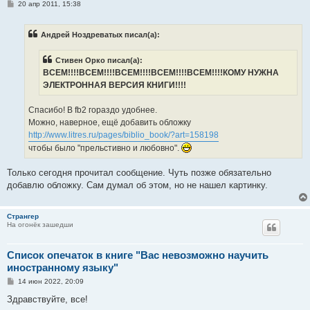
С
20 апр 2011, 15:38
о
о
б
Андрей Ноздреватых писал(а):
щ
е
н
Стивен Орко писал(а):
и
е
ВСЕМ!!!!ВСЕМ!!!!ВСЕМ!!!!ВСЕМ!!!!ВСЕМ!!!!КОМУ НУЖНА
ЭЛЕКТРОННАЯ ВЕРСИЯ КНИГИ!!!!
Спасибо! В fb2 гораздо удобнее.
Можно, наверное, ещё добавить обложку
http://www.litres.ru/pages/biblio_book/?art=158198
чтобы было "прельстивно и любовно".
Только сегодня прочитал сообщение. Чуть позже обязательно
добавлю обложку. Сам думал об этом, но не нашел картинку.
Странгер
На огонёк зашедши
Список опечаток в книге "Вас невозможно научить
иностранному языку"
С
14 июн 2022, 20:09
о
о
Здравствуйте, все!
б