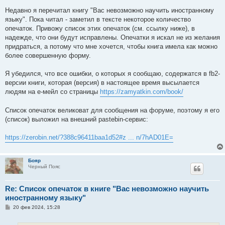
щ
е
Недавно я перечитал книгу "Вас невозможно научить иностранному
н
языку". Пока читал - заметил в тексте некоторое количество
и
е
опечаток. Привожу список этих опечаток (см. ссылку ниже), в
надежде, что они будут исправлены. Опечатки я искал не из желания
придраться, а потому что мне хочется, чтобы книга имела как можно
более совершенную форму.
Я убедился, что все ошибки, о которых я сообщаю, содержатся в fb2-
версии книги, которая (версия) в настоящее время высылается
людям на е-мейл со страницы
https://zamyatkin.com/book/
Список опечаток великоват для сообщения на форуме, поэтому я его
(список) выложил на внешний pastebin-сервис:
https://zerobin.net/?388c96411baa1d52#z ... n/7hAD01E=
Бояр
Черный Пояс
Re: Список опечаток в книге "Вас невозможно научить
иностранному языку"
С
20 фев 2024, 15:28
о
о
б