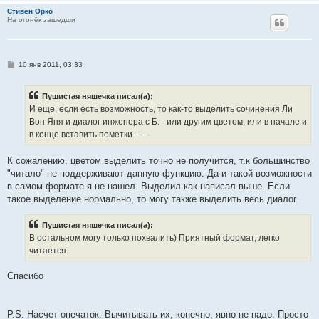
Стивен Орко
На огонёк зашедши
С
10 янв 2011, 03:33
о
о
б
Пушистая няшечка писал(а):
щ
е
И еще, если есть возможность, то как-то выделить сочинения Ли
н
Вон Яня и диалог инженера с Б. - или другим цветом, или в начале и
и
е
в конце вставить пометки -----
К сожалению, цветом выделить точно не получится, т.к большинство
"читало" не поддерживают данную функцию. Да и такой возможности
в самом формате я не нашел. Выделил как написал выше. Если
такое выделение нормально, то могу также выделить весь диалог.
Пушистая няшечка писал(а):
В остальном могу только похвалить) Приятный формат, легко
читается.
Спасибо
P.S. Насчет опечаток. Вычитывать их, конечно, явно не надо. Просто