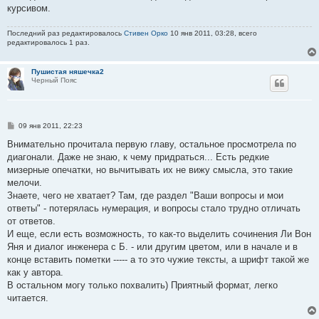
курсивом.
Последний раз редактировалось
Стивен Орко
10 янв 2011, 03:28, всего
редактировалось 1 раз.
Пушистая няшечка2
Черный Пояс
С
09 янв 2011, 22:23
о
о
Внимательно прочитала первую главу, остальное просмотрела по
б
диагонали. Даже не знаю, к чему придраться... Есть редкие
щ
е
мизерные опечатки, но вычитывать их не вижу смысла, это такие
н
мелочи.
и
е
Знаете, чего не хватает? Там, где раздел "Ваши вопросы и мои
ответы" - потерялась нумерация, и вопросы стало трудно отличать
от ответов.
И еще, если есть возможность, то как-то выделить сочинения Ли Вон
Яня и диалог инженера с Б. - или другим цветом, или в начале и в
конце вставить пометки ----- а то это чужие тексты, а шрифт такой же
как у автора.
В остальном могу только похвалить) Приятный формат, легко
читается.