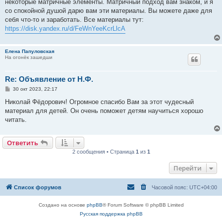
е
некоторые матричные элементы. Матричный подход вам знаком, и я
со спокойной душой дарю вам эти материалы. Вы можете даже для
себя что-то и заработать. Все материалы тут:
https://disk.yandex.ru/d/FeWnYeeKcrLlcA
Елена Папуловская
На огонёк зашедши
Re: Объявление от Н.Ф.
С
30 окт 2023, 22:17
о
о
Николай Фёдорович! Огромное спасибо Вам за этот чудесный
б
материал для детей. Он очень поможет детям научиться хорошо
щ
е
читать.
н
и
е
Ответить
2 сообщения • Страница
1
из
1
Перейти
Список форумов
Часовой пояс:
UTC+04:00
Создано на основе
phpBB
® Forum Software © phpBB Limited
Русская поддержка phpBB