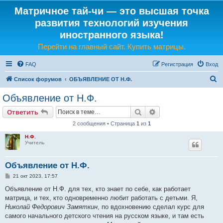
Матричное тай-чи — это высшая точка
развития технологий изучения
иностранного языка!
Перейти на главный сайт. Купить матрицы.
FAQ
Регистрация
Вход
П
Список форумов
ОБЪЯВЛЕНИЕ ОТ Н.Ф.
о
Объявление от Н.Ф.
и
Поиск
Расширенный поис
Ответить
с
2 сообщения • Страница
1
из
1
к
Н.Ф.
Учитель
Объявление от Н.Ф.
С
21 окт 2023, 17:57
о
о
Объявление от Н.Ф. для тех, кто знает по себе, как работает
б
матрица, и тех, кто одновременно любит работать с детьми. Я,
щ
е
Николай Федорович Замяткин
, по вдохновению сделал курс для
н
самого начального детского чтения на русском языке, и там есть
и