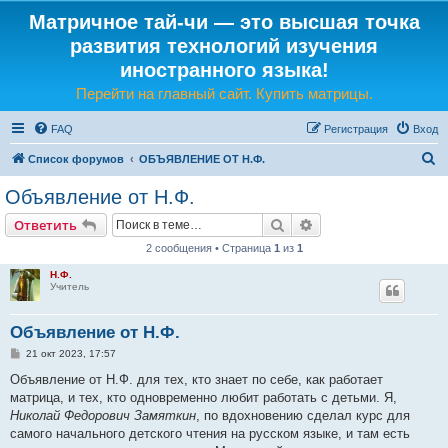
Матричное тай-чи — это высшая точка
развития технологий изучения
иностранного языка!
Перейти на главный сайт. Купить матрицы.
FAQ
Регистрация
Вход
П
Список форумов
ОБЪЯВЛЕНИЕ ОТ Н.Ф.
о
Объявление от Н.Ф.
и
Поиск
Расширенный поис
Ответить
с
2 сообщения • Страница
1
из
1
к
Н.Ф.
Учитель
Объявление от Н.Ф.
С
21 окт 2023, 17:57
о
о
Объявление от Н.Ф. для тех, кто знает по себе, как работает
б
матрица, и тех, кто одновременно любит работать с детьми. Я,
щ
е
Николай Федорович Замяткин
, по вдохновению сделал курс для
н
самого начального детского чтения на русском языке, и там есть
и