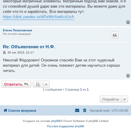
е
некоторые матричные элементы. Матричный подход вам знаком, и я
со спокойной душой дарю вам эти материалы. Вы можете даже для
себя что-то и заработать. Все материалы тут:
https://disk.yandex.ru/d/FeWnYeeKcrLlcA
Елена Папуловская
На огонёк зашедши
Re: Объявление от Н.Ф.
С
30 окт 2023, 22:17
о
о
Николай Фёдорович! Огромное спасибо Вам за этот чудесный
б
материал для детей. Он очень поможет детям научиться хорошо
щ
е
читать.
н
и
е
Ответить
2 сообщения • Страница
1
из
1
Перейти
Список форумов
Часовой пояс:
UTC+04:00
Создано на основе
phpBB
® Forum Software © phpBB Limited
Русская поддержка phpBB