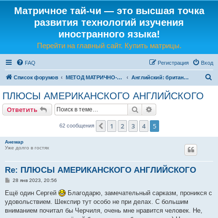
Матричное тай-чи — это высшая точка
развития технологий изучения
иностранного языка!
Перейти на главный сайт. Купить матрицы.
FAQ
Регистрация
Вход
П
Список форумов
МЕТОД МАТРИЧНО-ЯЗЫКОВОГО ТАЙ-ЧИ
Английский: британский или американский?
о
ПЛЮСЫ АМЕРИКАНСКОГО АНГЛИЙСКОГО
и
Поиск
Расширенный поис
Ответить
с
к
1
2
3
4
5
Пред.
62 сообщения
Анемар
Уже долго в гостях
Re: ПЛЮСЫ АМЕРИКАНСКОГО АНГЛИЙСКОГО
С
28 янв 2023, 20:56
о
о
Ещё один Сергей
Благодарю, замечательный сарказм, проникся с
б
удовольствием. Шекспир тут особо не при делах. С большим
щ
е
вниманием почитал бы Черчиля, очень мне нравится человек. Не,
н