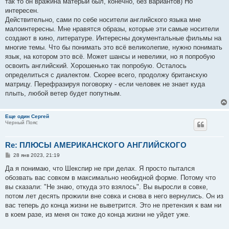
так то он вражина матёрый был, конечно, без вариантов) Но
и
е
интересен.
Действительно, сами по себе носители английского языка мне
малоинтересны. Мне нравятся образы, которые эти самые носители
создают в кино, литературе. Интересны документальные фильмы на
многие темы. Что бы понимать это всё великолепие, нужно понимать
язык, на котором это всё. Может шансы и невелики, но я попробую
освоить английский. Хорошенько так попробую. Осталось
определиться с диалектом. Скорее всего, продолжу британскую
матрицу. Перефразируя поговорку - если человек не знает куда
плыть, любой ветер будет попутным.
Еще один Сергей
Черный Пояс
Re: ПЛЮСЫ АМЕРИКАНСКОГО АНГЛИЙСКОГО
С
28 янв 2023, 21:19
о
о
Да я понимаю, что Шекспир не при делах. Я просто пытался
б
обозвать вас совком в максимально необидной форме. Потому что
щ
е
вы сказали: "Не знаю, откуда это взялось". Вы выросли в совке,
н
потом лет десять прожили вне совка и снова в него вернулись. Он из
и
е
вас теперь до конца жизни не выветрится. Это не претензия к вам ни
в коем разе, из меня он тоже до конца жизни не уйдет уже.