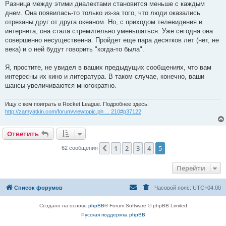
Разница между этими диалектами становится меньше с каждым
днем. Она появилась-то только из-за того, что люди оказались
отрезаны друг от друга океаном. Но, с приходом телевидения и
интернета, она стала стремительно уменьшаться. Уже сегодня она
совершенно несущественна. Пройдет еще пара десятков лет (нет, не
века) и о ней будут говорить "когда-то была".
Я, простите, не увидел в ваших предыдущих сообщениях, что вам
интересны их кино и литература. В таком случае, конечно, ваши
шансы увеличиваются многократно.
Ищу с кем поиграть в Rocket League. Подробнее здесь:
http://zamyatkin.com/forum/viewtopic.ph ... 210#p37122
Ответить
1
2
3
4
5
Пред.
62 сообщения
Перейти
Список форумов
Часовой пояс:
UTC+04:00
Создано на основе
phpBB
® Forum Software © phpBB Limited
Русская поддержка phpBB