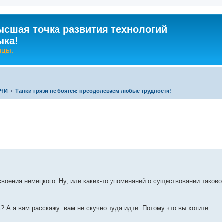
ысшая точка развития технологий
ыка!
ицы.
-ЧИ
Танки грязи не боятся: преодолеваем любые трудности!
ренный поиск
освоения немецкого. Ну, или каких-то упоминаний о существовании таково
к? А я вам расскажу: вам не скучно туда идти. Потому что вы хотите.