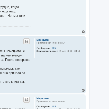
рудно, когда
 и еще надо
ают. Но, мы таки
В
е
р
Мирослав
н
Практически член семьи
у
Сообщения:
165
т
рсы немецкого. Я
Зарегистрирован:
25 авг 2016, 08:56
ь
м на нем между
с
я
уча. После перерыва
к
н
 началась там
а
ч
ня она приняла за
а
л
то это книга так
у
В
е
р
Мирослав
н
Практически член семьи
у
Сообщения:
165
т