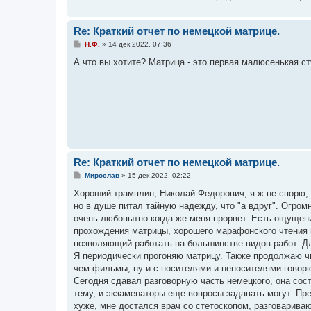
Re: Краткий отчет по немецкой матрице.
С
Н.Ф.
»
14 дек 2022, 07:36
о
о
А что вы хотите? Матрица - это первая малюсенькая ст
б
щ
е
н
и
е
Re: Краткий отчет по немецкой матрице.
С
Мирослав
»
15 дек 2022, 02:22
о
о
Хороший трамплин, Николай Федорович, я ж не спорю,
б
но в душе питал тайную надежду, что "а вдруг". Огром
щ
е
очень любопытно когда же меня прорвет. Есть ощущени
н
прохождения матрицы, хорошего марафонского чтения 
и
е
позволяющий работать на большинстве видов работ. Дл
Я периодически прогоняю матрицу. Также продолжаю чи
чем фильмы, ну и с носителями и неносителями говорю
Сегодня сдавал разговорную часть немецкого, она сост
тему, и экзаменаторы еще вопросы задавать могут. Пр
хуже, мне достался врач со стетоскопом, разговарива