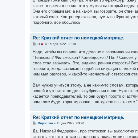
В поезде тоже был случай. Я ехал во Франкфурт жену в
б
какое-то время я понял, что у мужчины который сидел 
щ
е
Она его спрашивает, а на каком вы говорите, он отвеча
н
который ехал. Контролер сказала, пусть во Франкфурте
и
е
подобного, все обошлось.
Re: Краткий отчет по немецкой матрице.
С
Н.Ф.
»
15 дек 2022, 08:18
о
о
Надо, чтобы вы поняли, что дело не в запоминании как
б
"Телескоп? Фильмоскоп? Калейдоскоп? Нет? Совсем у м
щ
е
слов стал забывать. Это, видимо, ранняя старость! Во
н
говорите, когда возникает подобная ситуация с плохой 
и
е
чем был разговор, и какой-то несчастный стетоскоп ст
Вам нужно учиться этому, а не каким-то словам, котор
вещей и уж никак не для зазубривания слов. Нужные с
касается преподавателей, то они будут просто счастлив
вам тоже будет гарантирована – на курсах вы станете 
Re: Краткий отчет по немецкой матрице.
С
Мирослав
»
15 дек 2022, 09:41
о
о
Да, Николай Федорович, про стетоскоп вы абсолютно п
б
сказать, что что-то там на плечах у врача лежит похо
щ