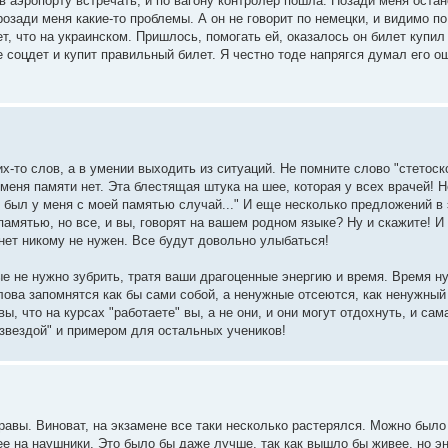
 аэропорту встречать, и по вагону контролер пошла. Позади меня остан
розади меня какие-то проблемы. А он не говорит по немецки, и видимо по
ет, что на украинском. Пришлось, помогать ей, оказалось он билет купил 
 соцдет и купит правильный билет. Я честно тоде напрягся думал его о
их-то слов, а в умении выходить из ситуаций. Не помните слово "стетоск
еня памяти нет. Эта блестящая штука на шее, которая у всех врачей! 
т был у меня с моей памятью случай..." И еще несколько предложений в
памятью, но все, и вы, говорят на вашем родном языке? Ну и скажите! И 
анет никому не нужен. Все будут довольно улыбаться!
ые не нужно зубрить, тратя ваши драгоценные энергию и время. Время н
лова запомнятся как бы сами собой, а ненужные отсеются, как ненужный
ы, что на курсах "работаете" вы, а не они, и они могут отдохнуть, и са
"звездой" и примером для остальных учеников!
равы. Виноват, на экзамене все таки несколько растерялся. Можно был
жее на наушники. Это было бы даже лучше, так как вышло бы живее, но э