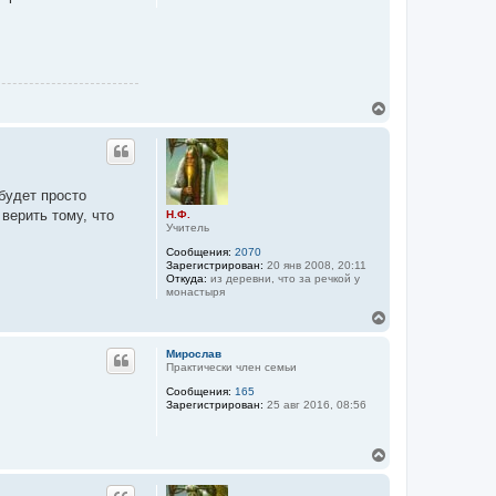
я
к
н
а
ч
а
л
В
у
е
р
н
у
т
будет просто
ь
верить тому, что
Н.Ф.
с
Учитель
я
к
Сообщения:
2070
н
Зарегистрирован:
20 янв 2008, 20:11
а
Откуда:
из деревни, что за речкой у
монастыря
ч
а
В
л
е
у
р
Мирослав
н
Практически член семьи
у
Сообщения:
165
т
Зарегистрирован:
25 авг 2016, 08:56
ь
с
я
В
к
е
н
р
а