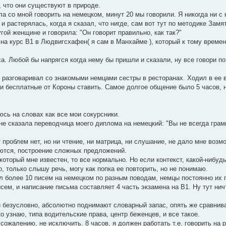
, что они существуют в природе.
 со мной говорить на немецком, минут 20 мы говорили. Я никогда ни с 
и растерялась, когда я сказал, что нигде, сам вот тут по методике Зам
гой женщине и говорила: "Он говорит правильно, как так?"
 на курс B1 в Людвигсхафен( я сам в Манхайме ), который к тому време
са. Любой бы напрягся когда нему бы пришли и сказали, ну все говори по
з разговаривал со знакомыми немцами сестры в ресторанах. Ходил в ее
и бесплатные от Короны ставить. Самое долгое общение было 5 часов, н
юсь на словах как все мои сокурсники.
не сказала переводчица моего диплома на немецкий: "Вы не всегда гра
 проблем нет, но ни чтение, ни матрица, ни слушание, не дало мне возм
яются, построение сложных предложений.
 который мне известен, то все нормально. Но если контекст, какой-нибуд
, только слышу речь, могу как попка ее повторить, но не понимаю.
ал более 10 писем на немецком по разным поводам, немцы постоянно их 
ем, и написание письма составляет 4 часть экзамена на B1. Ну тут нич
ни безусловно, абсолютно поднимают словарный запас, опять же сравнив
ко узнаю, типа водительские права, центр беженцев, и все такое.
сожалению, не исключить. 8 часов, я должен работать т.е. говорить на 