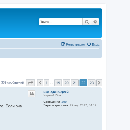
Поиск
Расширенный по
Регистрация
Вход
Страница
22
из
23
1
19
20
21
22
23
Пред.
След.
339 сообщений
…
Еще один Сергей
Черный Пояс
Сообщения:
269
Зарегистрирован:
29 апр 2017, 04:12
го. Если она