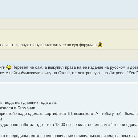
 и вылизать первую главу и выложить ее на суд форумчан
ниги
Перевел не сам, а выкупил права на ее издание на русском и дов
ете найти бумажную книгу на Озоне, а электронную - на Литресе. "Zero
ь, ведь вел дневник года два.
азался в Германии.
рит тебе надо сделать сертификат B1 немецкого. А чтобы у тебя была п
и
удаленно работал, где - то в 13:00 позвонила, со словами "Пошли сдав
 то с середины теста пошло написание официальных писем, на нем я за