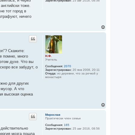
овилась, и через
Зарегистрирован:
25 авг 2016, 08:56
ь
 английски тоже.
с
я
не тот город в
к
штрафуют, ничего
н
а
В
ч
е
а
р
л
н
у
у
т
оп"? Скажите:
ь
Не помню, много
Н.Ф.
с
Учитель
я
 этом духе. Что вы
к
Сообщения:
2070
скоро все забудут, о
н
Зарегистрирован:
20 янв 2008, 20:11
а
Откуда:
из деревни, что за речкой у
монастыря
ч
а
ужно для других
л
 мусор. А что
у
мая высокая оценка
В
е
р
Мирослав
н
Практически член семьи
у
Сообщения:
165
т
о действительно
Зарегистрирован:
25 авг 2016, 08:56
ь
нергия мозга пошла
с