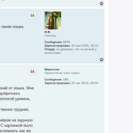
В
е
р
н
у
т
 океан языка.
ь
Н.Ф.
с
Учитель
я
к
Сообщения:
2070
н
Зарегистрирован:
20 янв 2008, 20:11
а
Откуда:
из деревни, что за речкой у
монастыря
ч
а
В
л
е
у
р
Мирослав
н
Практически член семьи
у
Сообщения:
165
т
Зарегистрирован:
25 авг 2016, 08:56
ь
ений от языка. Мне
с
я
 добротного
к
еплохой уровень,
н
а
ч
твенно труднее,
а
л
тнёром на заднную
у
 С картинкой было
вспомнить как же