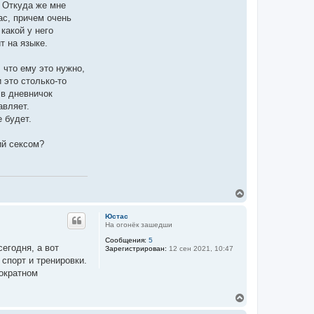
. Откуда же мне
ас, причем очень
 какой у него
т на языке.
, что ему это нужно,
 это столько-то
 в дневничок
авляет.
 будет.
ий сексом?
В
е
р
Юстас
н
На огонёк зашедши
у
Сообщения:
5
т
сегодня, а вот
Зарегистрирован:
12 сен 2021, 10:47
ь
спорт и тренировки.
с
я
гократном
к
н
В
а
е
ч