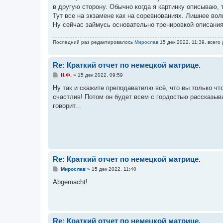
е
в другую сторону. Обычно когда я картинку описываю, 
н
Тут все на экзамене как на соревнованиях. Лишнее во
и
е
Ну сейчас займусь основательно тренировкой описания 
Последний раз редактировалось
Мирослав
15 дек 2022, 11:39, всего
Re: Краткий отчет по немецкой матрице.
С
Н.Ф.
»
15 дек 2022, 09:59
о
о
Ну так и скажите преподавателю всё, что вы только чт
б
счастлив! Потом он будет всем с гордостью рассказыва
щ
е
говорит...
н
и
е
Re: Краткий отчет по немецкой матрице.
С
Мирослав
»
15 дек 2022, 11:40
о
о
Abgemacht!
б
щ
е
н
и
е
Re: Краткий отчет по немецкой матрице.