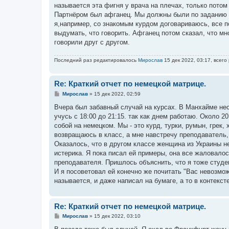
называется эта фигня у врача на плечах, только потом 
Партнёром был афганец. Мы должны были по заданию д
я,например, со знакомым курдом договариваюсь, все по
выдумать, что говорить. Афганец потом сказал, что мн
говорили друг с другом.
Последний раз редактировалось
Мирослав
15 дек 2022, 03:17, всего
Re: Краткий отчет по немецкой матрице.
С
Мирослав
»
15 дек 2022, 02:59
о
о
Вчера был забавный случай на курсах. В Манхайме нес
б
учусь с 18:00 до 21:15. так как днем работаю. Около 
щ
е
собой на немецком. Мы - это курд, турки, румын, грек
н
возвращаюсь в класс, а мне навстречу преподаватель,
и
е
Оказалось, что в другом классе женщина из Украины не 
истерика. Я пока писал ей примеры, она все жаловалось
преподавателя. Пришлось объяснить, что я тоже студе
И я посоветовал ей конечно же почитать "Вас невозмож
называется, и даже написал на бумаге, а то в контекст
Re: Краткий отчет по немецкой матрице.
С
Мирослав
»
15 дек 2022, 03:10
о
о