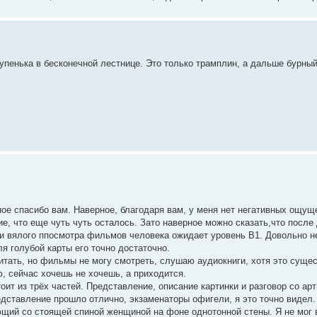
упенька в бесконечной лестнице. Это только трамплин, а дальше бурный
ное спасибо вам. Наверное, благодаря вам, у меня нет негативных ощущ
е, что еще чуть чуть осталось. Зато наверное можно сказать,что после
и вялого ппосмотра фильмов человека ожидает уровень B1. Довольно н
я голубой карты его точно достаточно.
тать, но фильмы не могу смотреть, слушаю аудиокниги, хотя это сущес
, сейчас хочешь не хочешь, а приходится.
оит из трёх частей. Представление, описание картинки и разговор со ар
едставление прошло отлично, экзаменаторы офигели, я это точно видел.
ющий со стоящей спиной женщиной на фоне однотонной стены. Я не мог 