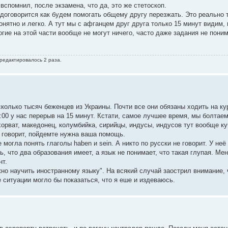
вспомнил, после экзамена, что да, это же стетоскоп.
оговорится как будем помогать общему другу перезжать. Это реально т
нятно и легко. А тут мы с афганцем друг друга только 15 минут видим,
огие на этой части вообще не могут ничего, часто даже задания не поним
 редактировалось 2 раза.
колько тысяч беженцев из Украины. Почти все они обязаны ходить на ку
20:00 у нас перерыв на 15 минут. Кстати, самое лучшее время, мы болтае
, хорват, македонец, колумбийка, сирийцы, индусы, индусов тут вообще к
 говорит, пойдемте нужна ваша помощь.
могла понять глаголы haben и sein. А никто по русски не говорит. У неё
, что два образования имеет, а язык не понимает, что такая глупая. Ме
нт.
но научить иностранному языку". На всякий случай заострил внимание, ч
е ситуации могло бы показаться, что я еше и издеваюсь.