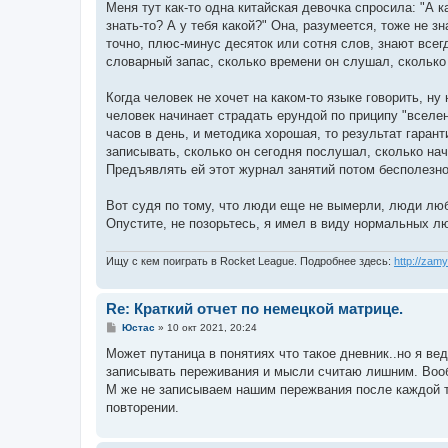
Меня тут как-то одна китайская девочка спросила: "А к
знать-то? А у тебя какой?" Она, разумеется, тоже не з
точно, плюс-минус десяток или сотня слов, знают всегда
словарный запас, сколько времени он слушал, сколько с
Когда человек не хочет на каком-то языке говорить, ну 
человек начинает страдать ерундой по приципу "вселен
часов в день, и методика хорошая, то результат гарант
записывать, сколько он сегодня послушал, сколько начи
Предъявлять ей этот журнал занятий потом бесполезно.
Вот судя по тому, что люди еще не вымерли, люди люб
Опустите, не позорьтесь, я имел в виду нормальных л
Ищу с кем поиграть в Rocket League. Подробнее здесь:
http://zam
Re: Краткий отчет по немецкой матрице.
С
Юстас
»
10 окт 2021, 20:24
о
о
Может путаница в понятиях что такое дневник..но я вед
б
записывать переживания и мысли считаю лишним. Вооб
щ
е
М же не записываем нашим пережвания после каждой тр
н
повторении.
и
е