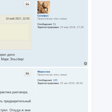
р
а
н
л
у
у
т
ь
Сизифус
с
10 май 2017, 22:55
Практически член семьи
я
Сообщения:
51
к
Зарегистрирован:
10 мар 2016, 17:29
н
а
ч
а
л
у
ерил дело
" Марк Эльсберг
В
е
р
Мирослав
н
Практически член семьи
у
Сообщения:
165
т
Зарегистрирован:
25 авг 2016, 08:56
ь
с
я
рактика разговора,
к
н
ать предварительный
а
ч
а
стрял. Откуда ж мне