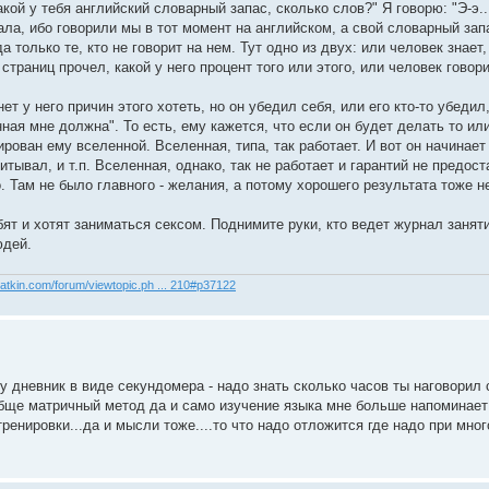
акой у тебя английский словарный запас, сколько слов?" Я говорю: "Э-э.
нала, ибо говорили мы в тот момент на английском, а свой словарный зап
 только те, кто не говорит на нем. Тут одно из двух: или человек знает,
траниц прочел, какой у него процент того или этого, или человек говори
нет у него причин этого хотеть, но он убедил себя, или его кто-то убедил
ная мне должна". То есть, ему кажется, что если он будет делать то или
ирован ему вселенной. Вселенная, типа, так работает. И вот он начинает
тывал, и т.п. Вселенная, однако, так не работает и гарантий не предост
 Там не было главного - желания, а потому хорошего результата тоже не
ят и хотят заниматься сексом. Поднимите руки, кто ведет журнал занят
юдей.
yatkin.com/forum/viewtopic.ph ... 210#p37122
у дневник в виде секундомера - надо знать сколько часов ты наговорил 
ще матричный метод да и само изучение языка мне больше напоминает 
енировки...да и мысли тоже....то что надо отложится где надо при мно