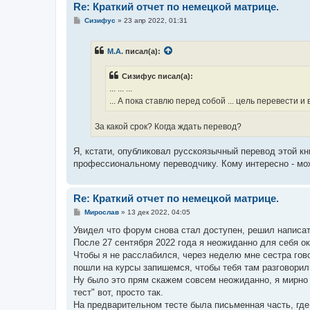
Re: Краткий отчет по немецкой матрице.
С
Сизифус
»
23 апр 2022, 01:31
о
о
б
М.А.
писал(а):
щ
е
н
Сизифус писал(а):
и
е
... ... ...
... А пока ставлю перед собой ... цель перевести
За какой срок? Когда ждать перевод?
Я, кстати, опубликовал русскоязычный перевод этой к
профессиональному переводчику. Кому интересно - мож
Re: Краткий отчет по немецкой матрице.
С
Мирослав
»
13 дек 2022, 04:05
о
о
Увидел что форум снова стал доступен, решил написат
б
После 27 сентября 2022 года я неожиданно для себя ок
щ
е
Чтобы я не расслабился, через неделю мне сестра гово
н
пошли на курсы запишемся, чтобы тебя там разговорил
и
е
Ну было это прям скажем совсем неожиданно, я мирно 
тест" вот, просто так.
На предварительном тесте была письменная часть, где