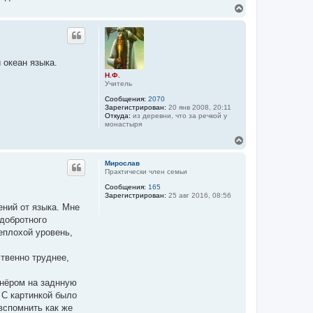
В
е
р
н
у
т
 океан языка.
ь
Н.Ф.
с
Учитель
я
к
Сообщения:
2070
н
Зарегистрирован:
20 янв 2008, 20:11
а
Откуда:
из деревни, что за речкой у
монастыря
ч
а
В
л
е
у
р
Мирослав
н
Практически член семьи
у
Сообщения:
165
т
Зарегистрирован:
25 авг 2016, 08:56
ь
ений от языка. Мне
с
я
 добротного
к
еплохой уровень,
н
а
ч
твенно труднее,
а
л
тнёром на заднную
у
 С картинкой было
вспомнить как же