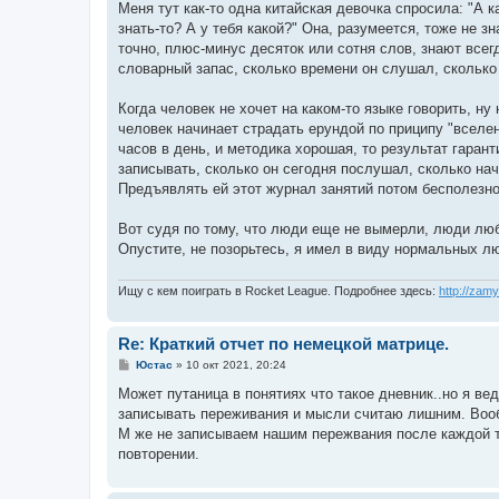
Меня тут как-то одна китайская девочка спросила: "А к
знать-то? А у тебя какой?" Она, разумеется, тоже не з
точно, плюс-минус десяток или сотня слов, знают всегда
словарный запас, сколько времени он слушал, сколько с
Когда человек не хочет на каком-то языке говорить, ну 
человек начинает страдать ерундой по приципу "вселен
часов в день, и методика хорошая, то результат гарант
записывать, сколько он сегодня послушал, сколько начи
Предъявлять ей этот журнал занятий потом бесполезно.
Вот судя по тому, что люди еще не вымерли, люди люб
Опустите, не позорьтесь, я имел в виду нормальных л
Ищу с кем поиграть в Rocket League. Подробнее здесь:
http://zam
Re: Краткий отчет по немецкой матрице.
С
Юстас
»
10 окт 2021, 20:24
о
о
Может путаница в понятиях что такое дневник..но я вед
б
записывать переживания и мысли считаю лишним. Вооб
щ
е
М же не записываем нашим пережвания после каждой тр
н
повторении.
и
е