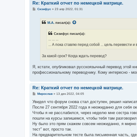
Re: Краткий отчет по немецкой матрице.
С
Сизифус
»
23 апр 2022, 01:31
о
о
б
М.А.
писал(а):
щ
е
н
Сизифус писал(а):
и
е
... ... ...
... А пока ставлю перед собой ... цель перевести
За какой срок? Когда ждать перевод?
Я, кстати, опубликовал русскоязычный перевод этой к
профессиональному переводчику. Кому интересно - мож
Re: Краткий отчет по немецкой матрице.
С
Мирослав
»
13 дек 2022, 04:05
о
о
Увидел что форум снова стал доступен, решил написат
б
После 27 сентября 2022 года я неожиданно для себя ок
щ
е
Чтобы я не расслабился, через неделю мне сестра гово
н
пошли на курсы запишемся, чтобы тебя там разговорил
и
е
Ну было это прям скажем совсем неожиданно, я мирно 
тест" вот, просто так.
На предварительном тесте была письменная часть, где