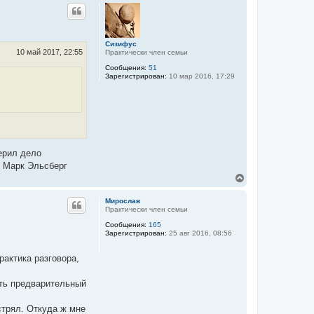
р
а
н
л
у
у
т
ь
Сизифус
с
10 май 2017, 22:55
Практически член семьи
я
Сообщения:
51
к
Зарегистрирован:
10 мар 2016, 17:29
н
а
ч
а
л
у
ерил дело
" Марк Эльсберг
В
е
р
Мирослав
н
Практически член семьи
у
Сообщения:
165
т
Зарегистрирован:
25 авг 2016, 08:56
ь
с
я
рактика разговора,
к
н
ать предварительный
а
ч
а
стрял. Откуда ж мне