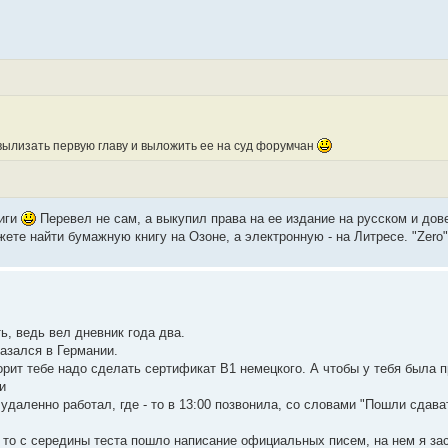
 и вылизать первую главу и выложить ее на суд форумчан
ниги
Перевел не сам, а выкупил права на ее издание на русском и дов
ете найти бумажную книгу на Озоне, а электронную - на Литресе. "Zero
ь, ведь вел дневник года два.
азался в Германии.
рит тебе надо сделать сертификат B1 немецкого. А чтобы у тебя была п
и
удаленно работал, где - то в 13:00 позвонила, со словами "Пошли сдав
 то с середины теста пошло написание официальных писем, на нем я за