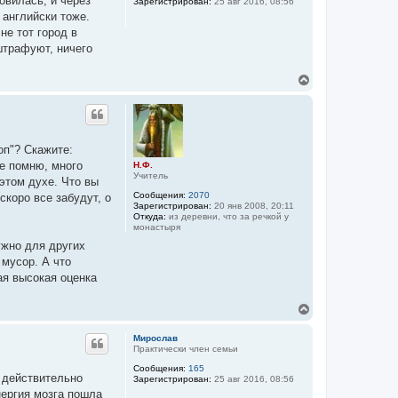
овилась, и через
Зарегистрирован:
25 авг 2016, 08:56
ь
 английски тоже.
с
я
не тот город в
к
штрафуют, ничего
н
а
В
ч
е
а
р
л
н
у
у
т
оп"? Скажите:
ь
Не помню, много
Н.Ф.
с
Учитель
я
 этом духе. Что вы
к
Сообщения:
2070
скоро все забудут, о
н
Зарегистрирован:
20 янв 2008, 20:11
а
Откуда:
из деревни, что за речкой у
монастыря
ч
а
ужно для других
л
 мусор. А что
у
мая высокая оценка
В
е
р
Мирослав
н
Практически член семьи
у
Сообщения:
165
т
о действительно
Зарегистрирован:
25 авг 2016, 08:56
ь
нергия мозга пошла
с