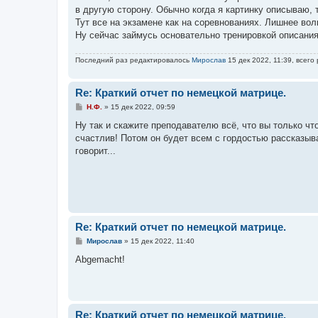
е
в другую сторону. Обычно когда я картинку описываю, 
н
Тут все на экзамене как на соревнованиях. Лишнее во
и
е
Ну сейчас займусь основательно тренировкой описания 
Последний раз редактировалось
Мирослав
15 дек 2022, 11:39, всего
Re: Краткий отчет по немецкой матрице.
С
Н.Ф.
»
15 дек 2022, 09:59
о
о
Ну так и скажите преподавателю всё, что вы только чт
б
счастлив! Потом он будет всем с гордостью рассказыва
щ
е
говорит...
н
и
е
Re: Краткий отчет по немецкой матрице.
С
Мирослав
»
15 дек 2022, 11:40
о
о
Abgemacht!
б
щ
е
н
и
е
Re: Краткий отчет по немецкой матрице.