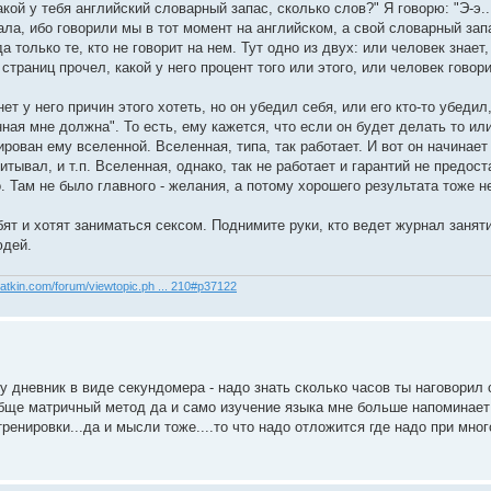
акой у тебя английский словарный запас, сколько слов?" Я говорю: "Э-э.
нала, ибо говорили мы в тот момент на английском, а свой словарный зап
 только те, кто не говорит на нем. Тут одно из двух: или человек знает,
траниц прочел, какой у него процент того или этого, или человек говори
нет у него причин этого хотеть, но он убедил себя, или его кто-то убедил
ная мне должна". То есть, ему кажется, что если он будет делать то или
ирован ему вселенной. Вселенная, типа, так работает. И вот он начинает
тывал, и т.п. Вселенная, однако, так не работает и гарантий не предост
 Там не было главного - желания, а потому хорошего результата тоже не
ят и хотят заниматься сексом. Поднимите руки, кто ведет журнал занят
юдей.
yatkin.com/forum/viewtopic.ph ... 210#p37122
у дневник в виде секундомера - надо знать сколько часов ты наговорил 
ще матричный метод да и само изучение языка мне больше напоминает 
енировки...да и мысли тоже....то что надо отложится где надо при мно