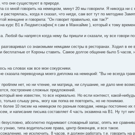
, что они существуют в природе.
 со мной говорить на немецком, минут 20 мы говорили. Я никогда ни с 
и растерялась, когда я сказал, что нигде, сам вот тут по методике Зам
гой женщине и говорила: "Он говорит правильно, как так?"
 на курс B1 в Людвигсхафен( я сам в Манхайме ), который к тому време
са. Любой бы напрягся когда нему бы пришли и сказали, ну все говори по
з разговаривал со знакомыми немцами сестры в ресторанах. Ходил в ее
и бесплатные от Короны ставить. Самое долгое общение было 5 часов, н
юсь на словах как все мои сокурсники.
не сказала переводчица моего диплома на немецкий: "Вы не всегда гра
 проблем нет, но ни чтение, ни матрица, ни слушание, не дало мне возм
яются, построение сложных предложений.
 который мне известен, то все нормально. Но если контекст, какой-нибуд
, только слышу речь, могу как попка ее повторить, но не понимаю.
ал более 10 писем на немецком по разным поводам, немцы постоянно их 
ем, и написание письма составляет 4 часть экзамена на B1. Ну тут нич
ни безусловно, абсолютно поднимают словарный запас, опять же сравнив
ко узнаю, типа водительские права, центр беженцев, и все такое.
сожалению, не исключить. 8 часов, я должен работать т.е. говорить на 