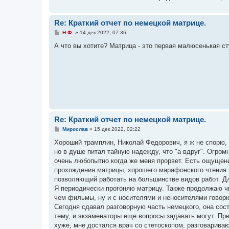
Re: Краткий отчет по немецкой матрице.
С
Н.Ф.
»
14 дек 2022, 07:36
о
о
А что вы хотите? Матрица - это первая малюсенькая ст
б
щ
е
н
и
е
Re: Краткий отчет по немецкой матрице.
С
Мирослав
»
15 дек 2022, 02:22
о
о
Хороший трамплин, Николай Федорович, я ж не спорю,
б
но в душе питал тайную надежду, что "а вдруг". Огром
щ
е
очень любопытно когда же меня прорвет. Есть ощущени
н
прохождения матрицы, хорошего марафонского чтения 
и
е
позволяющий работать на большинстве видов работ. Дл
Я периодически прогоняю матрицу. Также продолжаю чи
чем фильмы, ну и с носителями и неносителями говорю
Сегодня сдавал разговорную часть немецкого, она сост
тему, и экзаменаторы еще вопросы задавать могут. Пр
хуже, мне достался врач со стетоскопом, разговарива