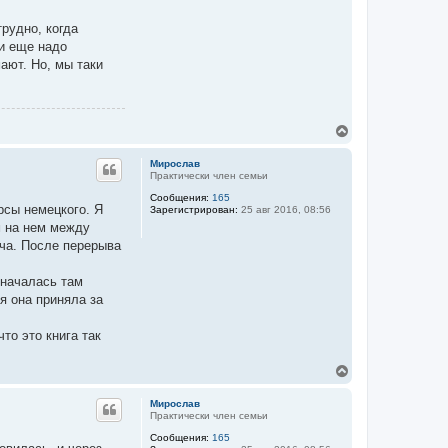
рудно, когда
 и еще надо
ают. Но, мы таки
В
е
р
Мирослав
н
Практически член семьи
у
Сообщения:
165
т
рсы немецкого. Я
Зарегистрирован:
25 авг 2016, 08:56
ь
м на нем между
с
я
уча. После перерыва
к
н
 началась там
а
ч
ня она приняла за
а
л
то это книга так
у
В
е
р
Мирослав
н
Практически член семьи
у
Сообщения:
165
т