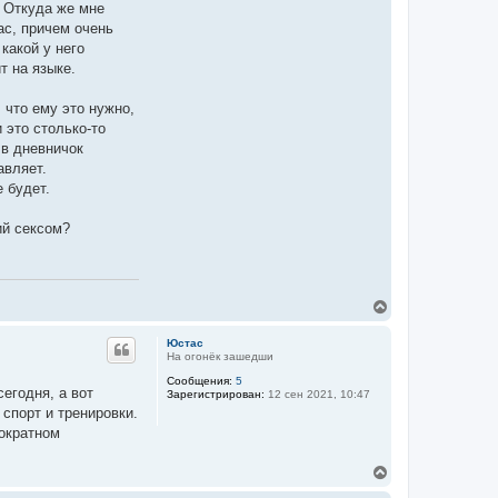
. Откуда же мне
ас, причем очень
 какой у него
т на языке.
, что ему это нужно,
 это столько-то
 в дневничок
авляет.
 будет.
ий сексом?
В
е
р
Юстас
н
На огонёк зашедши
у
Сообщения:
5
т
сегодня, а вот
Зарегистрирован:
12 сен 2021, 10:47
ь
спорт и тренировки.
с
я
гократном
к
н
В
а
е
ч