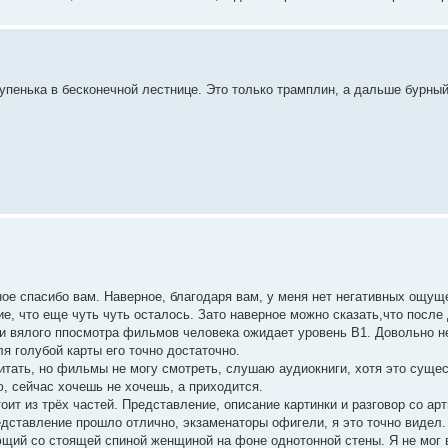
упенька в бесконечной лестнице. Это только трамплин, а дальше бурный
ное спасибо вам. Наверное, благодаря вам, у меня нет негативных ощущ
е, что еще чуть чуть осталось. Зато наверное можно сказать,что после
и вялого ппосмотра фильмов человека ожидает уровень B1. Довольно н
я голубой карты его точно достаточно.
тать, но фильмы не могу смотреть, слушаю аудиокниги, хотя это сущес
, сейчас хочешь не хочешь, а приходится.
оит из трёх частей. Представление, описание картинки и разговор со ар
едставление прошло отлично, экзаменаторы офигели, я это точно видел.
ющий со стоящей спиной женщиной на фоне однотонной стены. Я не мог 