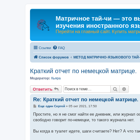
Матричное тай-чи — это в
изучения иностранного яз
Перейти на главный сайт. Купить матр
Ссылки
FAQ
Список форумов
МЕТОД МАТРИЧНО-ЯЗЫКОВОГО ТАЙ
Краткий отчет по немецкой матрице.
Модератор:
Кьяра
Поиск
Расши
Ответить
Re: Краткий отчет по немецкой матрице.
С
Еще один Сергей
»
05 окт 2021, 17:50
о
о
Простите, но я не смог найти ее дневник, или журнал 
б
свободно говорит по-немецки, то такого журнала нет.
щ
е
н
Вы когда в туалет идете, шаги считаете? Нет? А что та
и
е