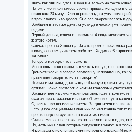
знать как они пишутся, я вообще только на тесте узнал
Потом у меня кончилось время, пришла женщина и стала
немецком 20 минут. Она спросила где я учил немецкий, 
в трех словах, что делал. Она все оборачивалась к дру
Вообщем в этот же день, спустя два часа я уже пошел
недели.
Первый день я, конечно, напрягся, 4 академических ча
ж этого хотел.
Сейчас прошло 2 месяца. За это время я несколько ра
школу, она там учителем работает. Ходил себе прививк
замолчал.
Теперь о методе, что я заметил:
Мне очень легко говорить и читать вслух, я не спотыка
Грамматически я говорю вполовину неправильно, как м
правильно говорите, но вы говорите".
Чтение и матрица, дает самую базовую грамматику, тут
артикли, какие предлоги с какими глаголами употребл
Восприятиее на слух - если разговор идет в контексте,
скажем про страховки и налогообложение, тут я конечно
О, забыл про написание писем. За два месяца я накат
Есть даже специальный учебник по написанию таких пис
просто надо погружаться в мир этих писем.
Сильно мешает все таки нехватка слов, книги одно, о
Но, есть куча слов которые сокурсники знают, а я толь
И мегаважно исключить влияние родного языка. Мне, к 