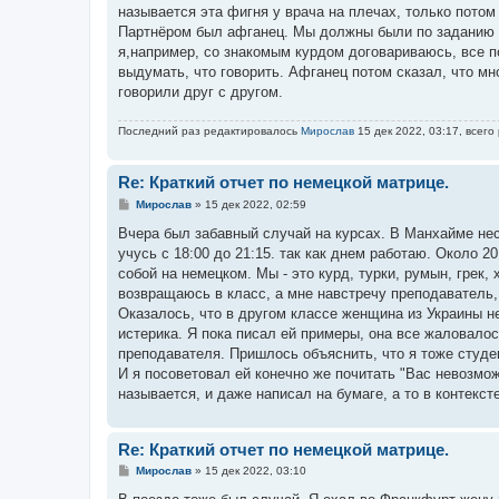
называется эта фигня у врача на плечах, только потом 
Партнёром был афганец. Мы должны были по заданию д
я,например, со знакомым курдом договариваюсь, все по
выдумать, что говорить. Афганец потом сказал, что мн
говорили друг с другом.
Последний раз редактировалось
Мирослав
15 дек 2022, 03:17, всего
Re: Краткий отчет по немецкой матрице.
С
Мирослав
»
15 дек 2022, 02:59
о
о
Вчера был забавный случай на курсах. В Манхайме нес
б
учусь с 18:00 до 21:15. так как днем работаю. Около 
щ
е
собой на немецком. Мы - это курд, турки, румын, грек
н
возвращаюсь в класс, а мне навстречу преподаватель,
и
е
Оказалось, что в другом классе женщина из Украины не 
истерика. Я пока писал ей примеры, она все жаловалось
преподавателя. Пришлось объяснить, что я тоже студе
И я посоветовал ей конечно же почитать "Вас невозмож
называется, и даже написал на бумаге, а то в контекст
Re: Краткий отчет по немецкой матрице.
С
Мирослав
»
15 дек 2022, 03:10
о
о