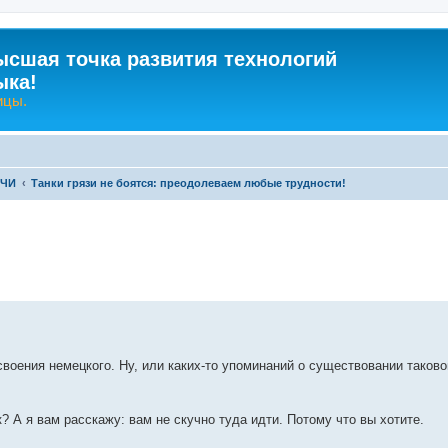
ысшая точка развития технологий
ыка!
ицы.
-ЧИ
Танки грязи не боятся: преодолеваем любые трудности!
ренный поиск
освоения немецкого. Ну, или каких-то упоминаний о существовании таково
к? А я вам расскажу: вам не скучно туда идти. Потому что вы хотите.