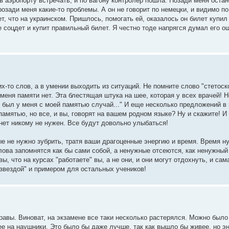
 аэропорту встречать, и по вагону контролер пошла. Позади меня остан
розади меня какие-то проблемы. А он не говорит по немецки, и видимо по
ет, что на украинском. Пришлось, помогать ей, оказалось он билет купил 
 соцдет и купит правильный билет. Я честно тоде напрягся думал его о
их-то слов, а в умении выходить из ситуаций. Не помните слово "стетоск
еня памяти нет. Эта блестящая штука на шее, которая у всех врачей! 
т был у меня с моей памятью случай..." И еще несколько предложений в
памятью, но все, и вы, говорят на вашем родном языке? Ну и скажите! И 
анет никому не нужен. Все будут довольно улыбаться!
ые не нужно зубрить, тратя ваши драгоценные энергию и время. Время н
лова запомнятся как бы сами собой, а ненужные отсеются, как ненужный
ы, что на курсах "работаете" вы, а не они, и они могут отдохнуть, и са
"звездой" и примером для остальных учеников!
равы. Виноват, на экзамене все таки несколько растерялся. Можно был
жее на наушники. Это было бы даже лучше, так как вышло бы живее, но э