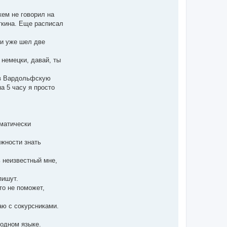
л
у
кем не говорил на
яткина. Еще расписал
ни уже шел две
 немецки, давай, ты
 в Вардольфскую
а 5 часу я просто
мматически
ожности знать
ь неизвестный мне,
пишут.
то не поможет,
аю с сокурсниками.
родном языке.