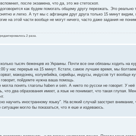
вспомнил, после экзамена, что да, это же стетоскоп.
оговорится как будем помогать общему другу перезжать. Это реально т
нятно и легко. А тут мы с афганцем друг друга только 15 минут видим,
огие на этой части вообще не могут ничего, часто даже задания не поним
 редактировалось 2 раза.
колько тысяч беженцев из Украины. Почти все они обязаны ходить на ку
20:00 у нас перерыв на 15 минут. Кстати, самое лучшее время, мы болтае
, хорват, македонец, колумбийка, сирийцы, индусы, индусов тут вообще к
 говорит, пойдемте нужна ваша помощь.
могла понять глаголы haben и sein. А никто по русски не говорит. У неё
, что два образования имеет, а язык не понимает, что такая глупая. Ме
нт.
но научить иностранному языку". На всякий случай заострил внимание, ч
е ситуации могло бы показаться, что я еше и издеваюсь.