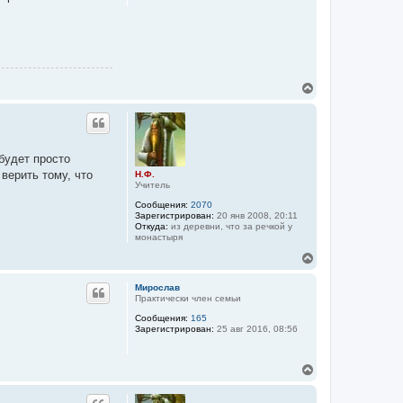
я
к
н
а
ч
а
л
В
у
е
р
н
у
т
будет просто
ь
верить тому, что
Н.Ф.
с
Учитель
я
к
Сообщения:
2070
н
Зарегистрирован:
20 янв 2008, 20:11
а
Откуда:
из деревни, что за речкой у
монастыря
ч
а
В
л
е
у
р
Мирослав
н
Практически член семьи
у
Сообщения:
165
т
Зарегистрирован:
25 авг 2016, 08:56
ь
с
я
В
к
е
н
р
а