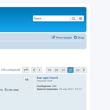
Поиск
Расширенный по
Регистрация
Вход
Страница
22
из
23
1
19
20
21
22
23
Пред.
След.
339 сообщений
…
Еще один Сергей
Черный Пояс
Сообщения:
269
Зарегистрирован:
29 апр 2017, 04:12
го. Если она