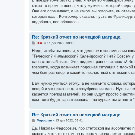
В поезде тоже был случай. Я ехал во Франкфурт жену в
б
какое-то время я понял, что у мужчины который сидел 
щ
е
Она его спрашивает, а на каком вы говорите, он отвеча
н
который ехал. Контролер сказала, пусть во Франкфурте
и
е
подобного, все обошлось.
Re: Краткий отчет по немецкой матрице.
С
Н.Ф.
»
15 дек 2022, 08:18
о
о
Надо, чтобы вы поняли, что дело не в запоминании как
б
"Телескоп? Фильмоскоп? Калейдоскоп? Нет? Совсем у м
щ
е
слов стал забывать. Это, видимо, ранняя старость! Во
н
говорите, когда возникает подобная ситуация с плохой 
и
е
чем был разговор, и какой-то несчастный стетоскоп ст
Вам нужно учиться этому, а не каким-то словам, котор
вещей и уж никак не для зазубривания слов. Нужные с
касается преподавателей, то они будут просто счастлив
вам тоже будет гарантирована – на курсах вы станете 
Re: Краткий отчет по немецкой матрице.
С
Мирослав
»
15 дек 2022, 09:41
о
о
Да, Николай Федорович, про стетоскоп вы абсолютно п
б
сказать, что что-то там на плечах у врача лежит похо
щ