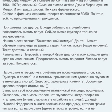
комиссара Мегрэ» (Le inchieste del commissario Maigret), снятый в
1964–1972гг, любимый. Сименон считал актёра Джино Черви лучшим
Мегрэ. И он правда хорош. Не хуже французского.
Сейчас в фильмах-сериалах говорят по внятности 50/50. Понятно
всё, но прислушиваться приходится.
Но я хотела про другое. В ходе работы с матрицей очень
понравилось читать вслух. Сейчас читаю круговую только по
воскресеньям.
Нашла в сети чтение "Божественной комедии" Данте. Читают
обычные итальянцы из разных стран. Кто как может (чаще не очень).
Текст достаточно сложный.
Купила книгу Петровой, в которой были диалоги масок комедии дель
арте на итальянском. Предлагалось читать по ролям. Читала вслух
за всех. Понравилось.
На русском я говорю не с отчётливым произношением слов, как
"дикторы в телике", а с местным произношением (довольно гнусавым
в некоторых слогах). Знаю это, захотелось изменить. Воооон как
красиво говорят итальянцы. ))
Записала своё проговаривание итальянской матрицы, послушала.
Оказалось, что в моём голосе нет гнусавости, когда говорю на
итальянском (очень старалась в отработке матрицы). Да ещё
Николай Фёдорович в книге рассказывал про даму, которая громко
читала вслух на русском (где-то в горах и громко, если я не