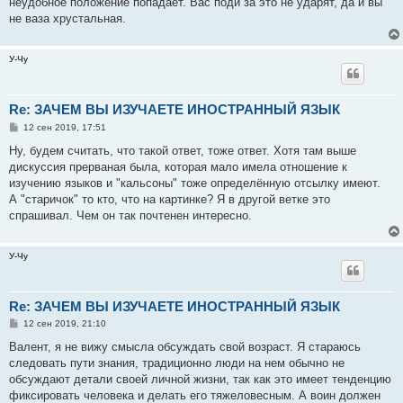
неудобное положение попадает. Вас поди за это не ударят, да и вы
и
е
не ваза хрустальная.
У-Чу
Re: ЗАЧЕМ ВЫ ИЗУЧАЕТЕ ИНОСТРАННЫЙ ЯЗЫК
С
12 сен 2019, 17:51
о
о
Ну, будем считать, что такой ответ, тоже ответ. Хотя там выше
б
дискуссия прерваная была, которая мало имела отношение к
щ
е
изучению языков и "кальсоны" тоже определённую отсылку имеют.
н
А "старичок" то кто, что на картинке? Я в другой ветке это
и
е
спрашивал. Чем он так почтенен интересно.
У-Чу
Re: ЗАЧЕМ ВЫ ИЗУЧАЕТЕ ИНОСТРАННЫЙ ЯЗЫК
С
12 сен 2019, 21:10
о
о
Валент, я не вижу смысла обсуждать свой возраст. Я стараюсь
б
следовать пути знания, традиционно люди на нем обычно не
щ
е
обсуждают детали своей личной жизни, так как это имеет тенденцию
н
фиксировать человека и делать его тяжеловесным. А воин должен
и