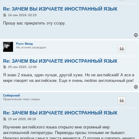
Re: ЗАЧЕМ ВЫ ИЗУЧАЕТЕ ИНОСТРАННЫЙ ЯЗЫК
С
14 сен 2019, 02:23
о
о
Прошу вас прекратить эту ссору.
б
щ
е
н
и
Русс Винд
е
На огонёк зашедши
Re: ЗАЧЕМ ВЫ ИЗУЧАЕТЕ ИНОСТРАННЫЙ ЯЗЫК
С
25 сен 2020, 12:06
о
о
Я знаю 2 языка, один лучше, другой хуже. Но не английский! А все в
б
мире говорят на английском. Еще я очень люблю англоязычный рок!
щ
е
н
и
Сибирский
е
Практически член семьи
Re: ЗАЧЕМ ВЫ ИЗУЧАЕТЕ ИНОСТРАННЫЙ ЯЗЫК
С
15 окт 2020, 08:16
о
о
Изучение английского языка открыло мне огромный мир
б
англоязычной литературы. Переводы прозы точными не бывают.
щ
е
Нередко вообще смысл текста меняется. О поэзии и говорить нечего.