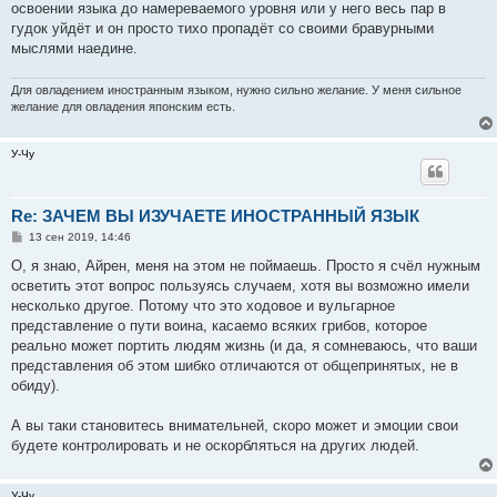
освоении языка до намереваемого уровня или у него весь пар в
гудок уйдёт и он просто тихо пропадёт со своими бравурными
мыслями наедине.
Для овладением иностранным языком, нужно сильно желание. У меня сильное
желание для овладения японским есть.
У-Чу
Re: ЗАЧЕМ ВЫ ИЗУЧАЕТЕ ИНОСТРАННЫЙ ЯЗЫК
С
13 сен 2019, 14:46
о
о
О, я знаю, Айрен, меня на этом не поймаешь. Просто я счёл нужным
б
осветить этот вопрос пользуясь случаем, хотя вы возможно имели
щ
е
несколько другое. Потому что это ходовое и вульгарное
н
представление о пути воина, касаемо всяких грибов, которое
и
е
реально может портить людям жизнь (и да, я сомневаюсь, что ваши
представления об этом шибко отличаются от общепринятых, не в
обиду).
А вы таки становитесь внимательней, скоро может и эмоции свои
будете контролировать и не оскорбляться на других людей.
У-Чу