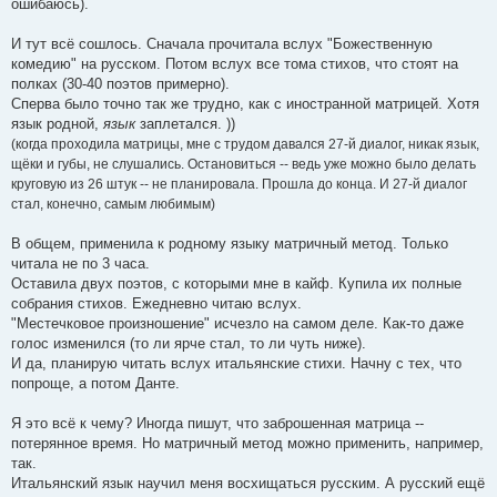
ошибаюсь).
И тут всё сошлось. Сначала прочитала вслух "Божественную
комедию" на русском. Потом вслух все тома стихов, что стоят на
полках (30-40 поэтов примерно).
Сперва было точно так же трудно, как с иностранной матрицей. Хотя
язык родной,
язык
заплетался. ))
(когда проходила матрицы, мне с трудом давался 27-й диалог, никак язык,
щёки и губы, не слушались. Остановиться -- ведь уже можно было делать
круговую из 26 штук -- не планировала. Прошла до конца. И 27-й диалог
стал, конечно, самым любимым)
В общем, применила к родному языку матричный метод. Только
читала не по 3 часа.
Оставила двух поэтов, с которыми мне в кайф. Купила их полные
собрания стихов. Ежедневно читаю вслух.
"Местечковое произношение" исчезло на самом деле. Как-то даже
голос изменился (то ли ярче стал, то ли чуть ниже).
И да, планирую читать вслух итальянские стихи. Начну с тех, что
попроще, а потом Данте.
Я это всё к чему? Иногда пишут, что заброшенная матрица --
потерянное время. Но матричный метод можно применить, например,
так.
Итальянский язык научил меня восхищаться русским. А русский ещё