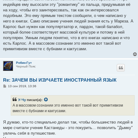
индейцев ему высосали эту "романтику" из пальца, придумывая её
на ходу, чтобы его заинтересовать, так как он интересовался
подобным. Это ему прямым текстом сообщили, о чем написано у
него в книгах. Само описание учения людей знания есть у Мареза. А
Карлос был нужен как популяртзатор и, пардон, такой балабол,
который более соответствует массовой культуре и потому в ней
популярен. Умным людям понятно, что в его книгах написано и что
есть Карлос. А в массовом сознании это именно вот такой вот
примитивизм вместе с бубнами и кактусами.
Робин-Гут
Черный Пояс
Re: ЗАЧЕМ ВЫ ИЗУЧАЕТЕ ИНОСТРАННЫЙ ЯЗЫК
С
13 сен 2019, 13:36
о
о
б
У-Чу
писал(а):
щ
е
А в массовом сознании это именно вот такой вот примитивизм
н
вместе с бубнами и кактусами.
и
е
Я думаю, кто-то специально делал так, чтобы большинство людей в
мире считали учение Кастанеды - это покурить... позволить "Дымку"
увлечь себя в путешествие.