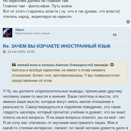
Но наркотики далеко не главное там.
Главное там - философия. Путь воина.
Вот от этого старались власти ( ну -это я так думаю, что власти)
отвлечь народ, акцентируя на наркоте.
Айрен
Практически член семьи
Re: ЗАЧЕМ ВЫ ИЗУЧАЕТЕ ИНОСТРАННЫЙ ЯЗЫК
С
13 сен 2019, 13:55
о
о
б
вялкий воен и нагваль Капитан Очевидностей
писал(а):
щ
е
Кактусы и вообще наркотики, не имеют к этому никакого
н
отношения. Более того, противопоказаны. У вас поверхностное
и
е
представление об этом.
У-Чу, вы делаете скоропалительные выводы, приписывая другому
человеку какие-то мысли и мнения. Ваши гипотезы и мысли, это
именно ваши мысли, которые могут иметь малое отношение к
реальности. Самоутверждаться в подобном поведении, эта такая
гордость школяра, который прочитал учебник и думает, что он знает
ответы на все вопросы. Я на ваши вопросы ответил, вы на мои - нет.
Я не хочу вас отвлекать от изучения иностранного языка. Мне в
какой-то степени интересно, сможет ли такой человек довести дело в