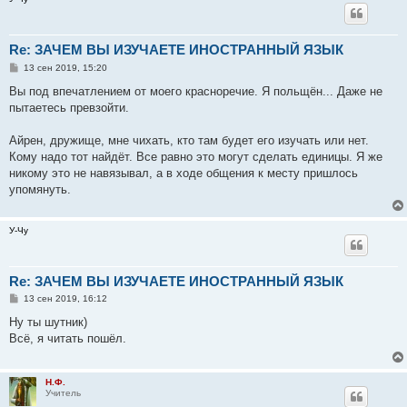
Re: ЗАЧЕМ ВЫ ИЗУЧАЕТЕ ИНОСТРАННЫЙ ЯЗЫК
С
13 сен 2019, 15:20
о
о
Вы под впечатлением от моего красноречие. Я польщён... Даже не
б
пытаетесь превзойти.
щ
е
н
Айрен, дружище, мне чихать, кто там будет его изучать или нет.
и
е
Кому надо тот найдёт. Все равно это могут сделать единицы. Я же
никому это не навязывал, а в ходе общения к месту пришлось
упомянуть.
У-Чу
Re: ЗАЧЕМ ВЫ ИЗУЧАЕТЕ ИНОСТРАННЫЙ ЯЗЫК
С
13 сен 2019, 16:12
о
о
Ну ты шутник)
б
Всё, я читать пошёл.
щ
е
н
и
Н.Ф.
е
Учитель