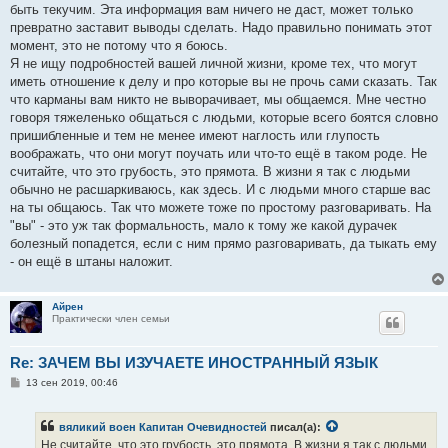
е
быть текучим. Эта информация вам ничего не даст, может только
превратно заставит выводы сделать. Надо правильно понимать этот
момент, это не потому что я боюсь.
Я не ищу подробностей вашей личной жизни, кроме тех, что могут
иметь отношение к делу и про которые вы не прочь сами сказать. Так
что карманы вам никто не выворачивает, мы общаемся. Мне честно
говоря тяжеленько общаться с людьми, которые всего боятся словно
пришибленные и тем не менее имеют наглость или глупость
воображать, что они могут поучать или что-то ещё в таком роде. Не
считайте, что это грубость, это прямота. В жизни я так с людьми
обычно не расшаркиваюсь, как здесь. И с людьми много старше вас
на ты общаюсь. Так что можете тоже по простому разговаривать. На
"вы" - это уж так формальность, мало к тому же какой дурачек
болезный попадется, если с ним прямо разговаривать, да тыкать ему
- он ещё в штаны наложит.
Айрен
Практически член семьи
Re: ЗАЧЕМ ВЫ ИЗУЧАЕТЕ ИНОСТРАННЫЙ ЯЗЫК
С
13 сен 2019, 00:46
о
о
б
вяликий воен Капитан Очевидностей
писал(а):
щ
е
Не считайте, что это грубость, это прямота. В жизни я так с людьми