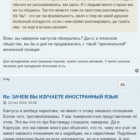
н
обычно не расшаркиваюсь, как здесь. И с людьми много старше вас
и
е
на ты общаюсь. Так что можете тоже по простому разговаривать.
На "вы" - это уж так формальность, мало к тому же какой дурачек
болезный попадется, если с ним прямо разговаривать, да тыкать
ему - он ещё в штаны наложит.
Воен, вы наверное кактусов обожрались? Да-сс в японском
обществе, вы бы и дня не продержались с такой "оригинальной"
жизненной позиции.
Для овладением иностранным языком, нужно сильно желание. У меня сильное
желание для овладения японским есть.
У-Чу
Re: ЗАЧЕМ ВЫ ИЗУЧАЕТЕ ИНОСТРАННЫЙ ЯЗЫК
С
13 сен 2019, 02:06
о
о
Кактусы и вообще наркотики, не имеют к этому никакого отношения.
б
Более того, противопоказаны. У вас поверхностное представление об
щ
е
этом. Это вы что-то про Кастанеду слышали, наверное. Да и
н
Карлуше, его наставник много раз объяснял, что то, чему его учат не
и
е
имеет никакого отношения ни к индейцам, ни к наркотикам. Подобные
линии передачи были на всех континентах, во все времена. А про