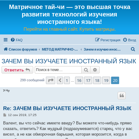
Матричное тай-чи — это высшая точка
развития технологий изучения
иностранного языка!
Перейти на главный сайт. Купить матрицы.
FAQ
Регистрация
Вход
П
Список форумов
МЕТОД МАТРИЧНО-ЯЗЫКОВОГО ТАЙ-ЧИ
Зачем я изучаю иностранный язык
о
ЗАЧЕМ ВЫ ИЗУЧАЕТЕ ИНОСТРАННЫЙ ЯЗЫК
и
Поиск
Расширенный поис
Ответить
с
к
Страница
20
из
20
1
16
17
18
19
20
Пред.
299 сообщений
…
У-Чу
Re: ЗАЧЕМ ВЫ ИЗУЧАЕТЕ ИНОСТРАННЫЙ ЯЗЫК
С
12 сен 2019, 17:25
о
о
Валент, вы что сейчас имеете ввиду? Вы можете что-нибудь прямо
б
сказать, ответить? Как мудрый (подразумевается) старец, что у вас
щ
е
висел, а не как обморочная барышня, которая морозится, когда в
н