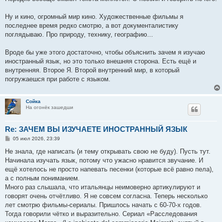
н
и
е
Ну и кино, огромный мир кино. Художественные фильмы я
последнее время редко смотрю, а вот документалистику
поглядываю. Про природу, технику, географию...
Вроде бы уже этого достаточно, чтобы объяснить зачем я изучаю
иностранный язык, но это только внешняя сторона. Есть ещё и
внутренняя. Второе Я. Второй внутренний мир, в который
погружаешся при работе с языком.
Сойка
На огонёк зашедши
Re: ЗАЧЕМ ВЫ ИЗУЧАЕТЕ ИНОСТРАННЫЙ ЯЗЫК
С
05 июл 2026, 23:39
о
о
Не знала, где написать (и тему открывать свою не буду). Пусть тут.
б
Начинала изучать язык, потому что ужасно нравится звучание. И
щ
е
ещё хотелось не просто напевать песенки (которые всё равно пела),
н
а с полным пониманием.
и
е
Много раз слышала, что итальянцы неимоверно артикулируют и
говорят очень отчётливо. Я не совсем согласна. Теперь несколько
лет смотрю фильмы-сериалы. Пришлось начать с 60-70-х годов.
Тогда говорили чётко и выразительно. Сериал «Расследования