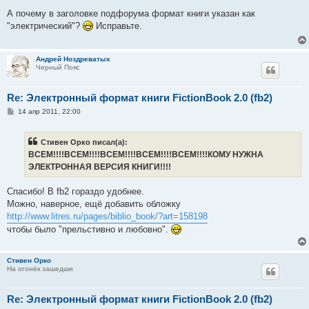
о
о
А почему в заголовке подфорума формат книги указан как
б
"электрический"?
Исправьте.
щ
е
н
и
Андрей Ноздреватых
е
Черный Пояс
Re: Электронный формат книги FictionBook 2.0 (fb2)
С
14 апр 2011, 22:00
о
о
б
Стивен Орко писал(а):
щ
е
ВСЕМ!!!!ВСЕМ!!!!ВСЕМ!!!!ВСЕМ!!!!ВСЕМ!!!!КОМУ НУЖНА
н
ЭЛЕКТРОННАЯ ВЕРСИЯ КНИГИ!!!!
и
е
Спасибо! В fb2 гораздо удобнее.
Можно, наверное, ещё добавить обложку
http://www.litres.ru/pages/biblio_book/?art=158198
чтобы было "прельстивно и любовно".
Стивен Орко
На огонёк зашедши
Re: Электронный формат книги FictionBook 2.0 (fb2)