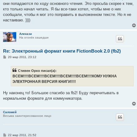
они попадаются по ходу основного чтения. Это просьба скорее к тем,
кто только начал читать. Я бы все-таки хотел, чтобы мне о них
сообщали, чтобы я мог это поправить в выложенном тексте. Но я не
настаиваю. ))))
Алекази
На огонёк зашедши
Re: Электронный формат книги FictionBook 2.0 (fb2)
С
20 мар 2011, 23:12
о
о
б
Стивен Орко писал(а):
щ
е
ВСЕМ!!!!ВСЕМ!!!!ВСЕМ!!!!ВСЕМ!!!!ВСЕМ!!!!КОМУ НУЖНА
н
ЭЛЕКТРОННАЯ ВЕРСИЯ КНИГИ!!!!
и
е
Ну наконец то! Большое спасибо за fb2! Буду перечитывать в
нормальном формате для коммуникатора.
Саломей
Весьма заинтересованное лицо
С
22 мар 2011, 21:52