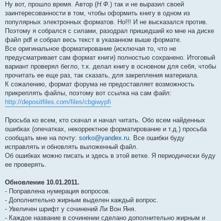
Ну вот, прошло время. Автор (
Н.Ф.
) так и не выразил своей
и
е
заинтересованности в том, чтобы оформить книгу в одном из
популярных электронных форматов. Но!!! И не высказался против.
Поэтому я собрался с силами, разодрал пришедший ко мне на диске
файл pdf и собрал весь текст в указанном выше формате.
Все оригинальное форматирование (исключая то, что не
предусматривает сам формат книги) полностью сохранено. Итоговый
вариант проверял бегло, т.к. делал книгу в основном для себя, чтобы
прочитать ее еще раз, так сказать, для закрепления материала.
К сожалению, формат форума не предоставляет возможность
прикреплять файлы, поэтому вот ссылка на сам файл:
http://depositfiles.com/files/cbgiwypfi
Просьба ко всем, кто скачал и начал читать. Обо всем найденных
ошибках (опечатках, некорректное форматирование и т.д.) просьба
сообщать мне на почту:
sorko@yandex.ru
. Все ошибки буду
исправлять и обновлять выложенный файл.
Об ошибках можно писать и здесь в этой ветке. Я периодически буду
ее проверять.
Обновление 10.01.2011.
- Поправлена нумерация вопросов.
- Дополнительно жирным выделен каждый вопрос.
- Увеличен шрифт у сочинений Ли Вон Яня.
- Каждое название в сочинении сделано дополнительно жирным и