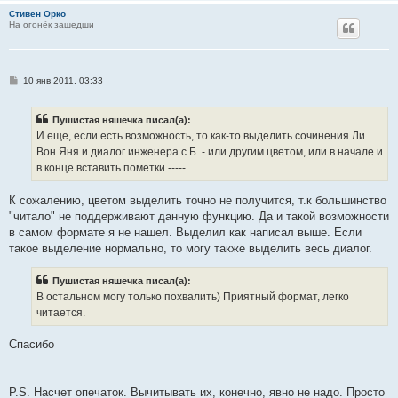
Стивен Орко
На огонёк зашедши
С
10 янв 2011, 03:33
о
о
б
Пушистая няшечка писал(а):
щ
е
И еще, если есть возможность, то как-то выделить сочинения Ли
н
Вон Яня и диалог инженера с Б. - или другим цветом, или в начале и
и
е
в конце вставить пометки -----
К сожалению, цветом выделить точно не получится, т.к большинство
"читало" не поддерживают данную функцию. Да и такой возможности
в самом формате я не нашел. Выделил как написал выше. Если
такое выделение нормально, то могу также выделить весь диалог.
Пушистая няшечка писал(а):
В остальном могу только похвалить) Приятный формат, легко
читается.
Спасибо
P.S. Насчет опечаток. Вычитывать их, конечно, явно не надо. Просто