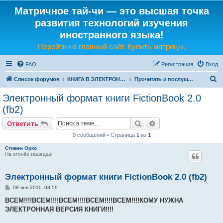
Матричное тай-чи — это высшая точка
развития технологий изучения
иностранного языка!
Перейти на главный сайт. Купить матрицы.
FAQ
Регистрация
Вход
П
Список форумов
КНИГА В ЭЛЕКТРОННОМ И ЗВУКОВОМ ВИДЕ
Прочитать и послушать книгу
о
Электронный формат книги FictionBook 2.0
и
(fb2)
с
Поиск
Расширенный поис
Ответить
к
9 сообщений • Страница
1
из
1
Стивен Орко
На огонёк зашедши
Электронный формат книги FictionBook 2.0 (fb2)
С
08 янв 2011, 03:59
о
о
ВСЕМ!!!!ВСЕМ!!!!ВСЕМ!!!!ВСЕМ!!!!ВСЕМ!!!!КОМУ НУЖНА
б
ЭЛЕКТРОННАЯ ВЕРСИЯ КНИГИ!!!!
щ
е
н