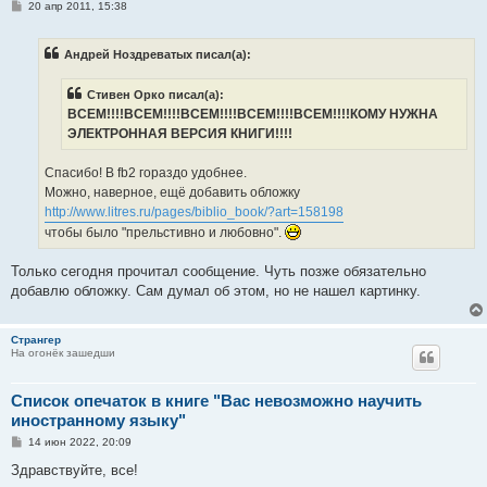
С
20 апр 2011, 15:38
о
о
б
Андрей Ноздреватых писал(а):
щ
е
н
Стивен Орко писал(а):
и
е
ВСЕМ!!!!ВСЕМ!!!!ВСЕМ!!!!ВСЕМ!!!!ВСЕМ!!!!КОМУ НУЖНА
ЭЛЕКТРОННАЯ ВЕРСИЯ КНИГИ!!!!
Спасибо! В fb2 гораздо удобнее.
Можно, наверное, ещё добавить обложку
http://www.litres.ru/pages/biblio_book/?art=158198
чтобы было "прельстивно и любовно".
Только сегодня прочитал сообщение. Чуть позже обязательно
добавлю обложку. Сам думал об этом, но не нашел картинку.
Странгер
На огонёк зашедши
Список опечаток в книге "Вас невозможно научить
иностранному языку"
С
14 июн 2022, 20:09
о
о
Здравствуйте, все!
б