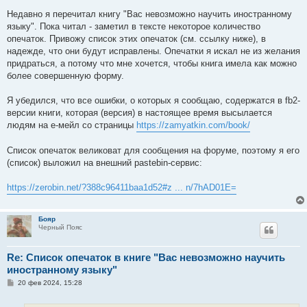
щ
е
Недавно я перечитал книгу "Вас невозможно научить иностранному
н
языку". Пока читал - заметил в тексте некоторое количество
и
е
опечаток. Привожу список этих опечаток (см. ссылку ниже), в
надежде, что они будут исправлены. Опечатки я искал не из желания
придраться, а потому что мне хочется, чтобы книга имела как можно
более совершенную форму.
Я убедился, что все ошибки, о которых я сообщаю, содержатся в fb2-
версии книги, которая (версия) в настоящее время высылается
людям на е-мейл со страницы
https://zamyatkin.com/book/
Список опечаток великоват для сообщения на форуме, поэтому я его
(список) выложил на внешний pastebin-сервис:
https://zerobin.net/?388c96411baa1d52#z ... n/7hAD01E=
Бояр
Черный Пояс
Re: Список опечаток в книге "Вас невозможно научить
иностранному языку"
С
20 фев 2024, 15:28
о
о
б