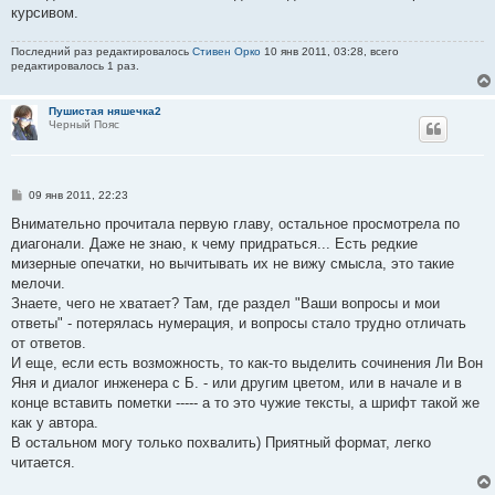
курсивом.
Последний раз редактировалось
Стивен Орко
10 янв 2011, 03:28, всего
редактировалось 1 раз.
Пушистая няшечка2
Черный Пояс
С
09 янв 2011, 22:23
о
о
Внимательно прочитала первую главу, остальное просмотрела по
б
диагонали. Даже не знаю, к чему придраться... Есть редкие
щ
е
мизерные опечатки, но вычитывать их не вижу смысла, это такие
н
мелочи.
и
е
Знаете, чего не хватает? Там, где раздел "Ваши вопросы и мои
ответы" - потерялась нумерация, и вопросы стало трудно отличать
от ответов.
И еще, если есть возможность, то как-то выделить сочинения Ли Вон
Яня и диалог инженера с Б. - или другим цветом, или в начале и в
конце вставить пометки ----- а то это чужие тексты, а шрифт такой же
как у автора.
В остальном могу только похвалить) Приятный формат, легко
читается.