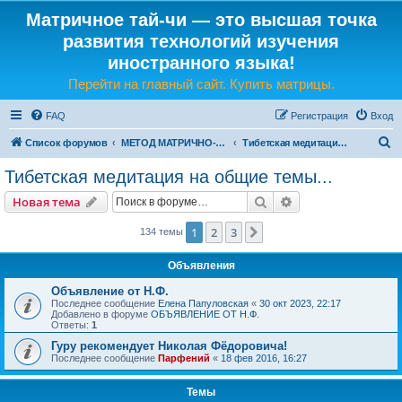
Матричное тай-чи — это высшая точка
развития технологий изучения
иностранного языка!
Перейти на главный сайт. Купить матрицы.
FAQ
Регистрация
Вход
П
Список форумов
МЕТОД МАТРИЧНО-ЯЗЫКОВОГО ТАЙ-ЧИ
Тибетская медитация на общие темы...
о
Тибетская медитация на общие темы...
и
Поиск
Расширенный пои
Новая тема
с
к
1
2
3
След.
134 темы
Объявления
Объявление от Н.Ф.
Последнее сообщение
Елена Папуловская
«
30 окт 2023, 22:17
Добавлено в форуме
ОБЪЯВЛЕНИЕ ОТ Н.Ф.
Ответы:
1
Гуру рекомендует Николая Фёдоровича!
Последнее сообщение
Парфений
«
18 фев 2016, 16:27
Темы