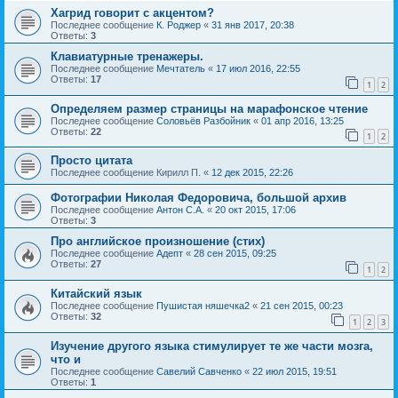
Хагрид говорит с акцентом?
Последнее сообщение
К. Роджер
«
31 янв 2017, 20:38
Ответы:
3
Клавиатурные тренажеры.
Последнее сообщение
Мечтатель
«
17 июл 2016, 22:55
Ответы:
17
1
2
Определяем размер страницы на марафонское чтение
Последнее сообщение
Соловьёв Разбойник
«
01 апр 2016, 13:25
Ответы:
22
1
2
Просто цитата
Последнее сообщение
Кирилл П.
«
12 дек 2015, 22:26
Фотографии Николая Федоровича, большой архив
Последнее сообщение
Антон С.А.
«
20 окт 2015, 17:06
Ответы:
3
Про английское произношение (стих)
Последнее сообщение
Адепт
«
28 сен 2015, 09:25
Ответы:
27
1
2
Китайский язык
Последнее сообщение
Пушистая няшечка2
«
21 сен 2015, 00:23
Ответы:
32
1
2
3
Изучение другого языка стимулирует те же части мозга,
что и
Последнее сообщение
Савелий Савченко
«
22 июл 2015, 19:51
Ответы:
1