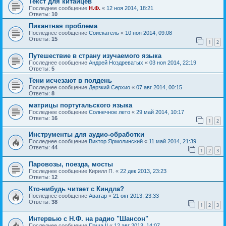
Текст для китайцев
Последнее сообщение
Н.Ф.
«
12 ноя 2014, 18:21
Ответы:
10
Пикантная проблема
Последнее сообщение
Соискатель
«
10 ноя 2014, 09:08
Ответы:
15
1
2
Путешествие в страну изучаемого языка
Последнее сообщение
Андрей Ноздреватых
«
03 ноя 2014, 22:19
Ответы:
5
Тени исчезают в полдень
Последнее сообщение
Дерзкий Серхио
«
07 авг 2014, 00:15
Ответы:
8
матрицы португальского языка
Последнее сообщение
Солнечное лето
«
29 май 2014, 10:17
Ответы:
16
1
2
Инструменты для аудио-обработки
Последнее сообщение
Виктор Ярмолинский
«
11 май 2014, 21:39
Ответы:
44
1
2
3
Паровозы, поезда, мосты
Последнее сообщение
Кирилл П.
«
22 дек 2013, 23:23
Ответы:
12
Кто-нибудь читает с Киндла?
Последнее сообщение
Аватар
«
21 окт 2013, 23:33
Ответы:
38
1
2
3
Интервью с Н.Ф. на радио "Шансон"
Последнее сообщение
Паша II
«
12 авг 2013, 14:07