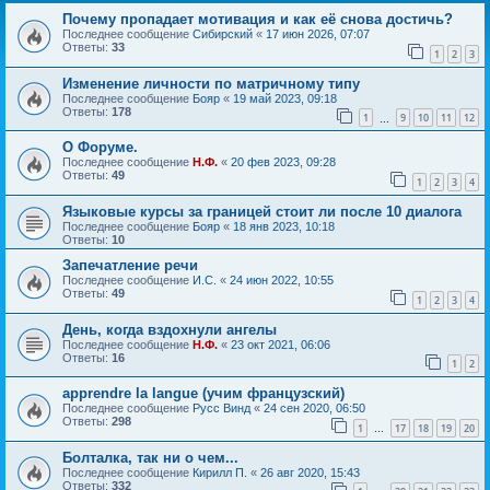
Почему пропадает мотивация и как её снова достичь?
Последнее сообщение
Сибирский
«
17 июн 2026, 07:07
Ответы:
33
1
2
3
Изменение личности по матричному типу
Последнее сообщение
Бояр
«
19 май 2023, 09:18
Ответы:
178
1
9
10
11
12
…
О Форуме.
Последнее сообщение
Н.Ф.
«
20 фев 2023, 09:28
Ответы:
49
1
2
3
4
Языковые курсы за границей стоит ли после 10 диалога
Последнее сообщение
Бояр
«
18 янв 2023, 10:18
Ответы:
10
Запечатление речи
Последнее сообщение
И.С.
«
24 июн 2022, 10:55
Ответы:
49
1
2
3
4
День, когда вздохнули ангелы
Последнее сообщение
Н.Ф.
«
23 окт 2021, 06:06
Ответы:
16
1
2
apprendre la langue (учим французский)
Последнее сообщение
Русс Винд
«
24 сен 2020, 06:50
Ответы:
298
1
17
18
19
20
…
Болталка, так ни о чем...
Последнее сообщение
Кирилл П.
«
26 авг 2020, 15:43
Ответы:
332