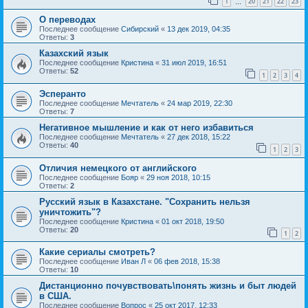
1
20
21
22
23
…
О переводах
Последнее сообщение
Сибирский
«
13 дек 2019, 04:35
Ответы:
3
Казахский язык
Последнее сообщение
Кристина
«
31 июл 2019, 16:51
Ответы:
52
1
2
3
4
Эсперанто
Последнее сообщение
Мечтатель
«
24 мар 2019, 22:30
Ответы:
7
Негативное мышление и как от него избавиться
Последнее сообщение
Мечтатель
«
27 дек 2018, 15:22
Ответы:
40
1
2
3
Отличия немецкого от английского
Последнее сообщение
Бояр
«
29 ноя 2018, 10:15
Ответы:
2
Русский язык в Казахстане. "Сохранить нельзя
уничтожить"?
Последнее сообщение
Кристина
«
01 окт 2018, 19:50
Ответы:
20
1
2
Какие сериалы смотреть?
Последнее сообщение
Иван Л
«
06 фев 2018, 15:38
Ответы:
10
Дистанционно почувствовать\понять жизнь и быт людей
в США.
Последнее сообщение
Вопрос
«
25 окт 2017, 12:33