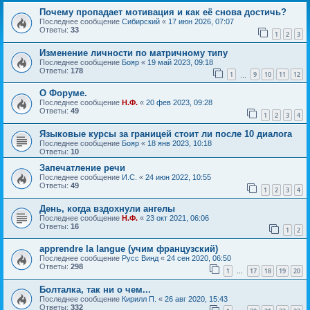
Почему пропадает мотивация и как её снова достичь?
Последнее сообщение
Сибирский
«
17 июн 2026, 07:07
Ответы:
33
1
2
3
Изменение личности по матричному типу
Последнее сообщение
Бояр
«
19 май 2023, 09:18
Ответы:
178
1
9
10
11
12
…
О Форуме.
Последнее сообщение
Н.Ф.
«
20 фев 2023, 09:28
Ответы:
49
1
2
3
4
Языковые курсы за границей стоит ли после 10 диалога
Последнее сообщение
Бояр
«
18 янв 2023, 10:18
Ответы:
10
Запечатление речи
Последнее сообщение
И.С.
«
24 июн 2022, 10:55
Ответы:
49
1
2
3
4
День, когда вздохнули ангелы
Последнее сообщение
Н.Ф.
«
23 окт 2021, 06:06
Ответы:
16
1
2
apprendre la langue (учим французский)
Последнее сообщение
Русс Винд
«
24 сен 2020, 06:50
Ответы:
298
1
17
18
19
20
…
Болталка, так ни о чем...
Последнее сообщение
Кирилл П.
«
26 авг 2020, 15:43
Ответы:
332