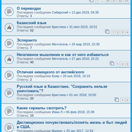
1
20
21
22
23
…
О переводах
Последнее сообщение
Сибирский
«
13 дек 2019, 04:35
Ответы:
3
Казахский язык
Последнее сообщение
Кристина
«
31 июл 2019, 16:51
Ответы:
52
1
2
3
4
Эсперанто
Последнее сообщение
Мечтатель
«
24 мар 2019, 22:30
Ответы:
7
Негативное мышление и как от него избавиться
Последнее сообщение
Мечтатель
«
27 дек 2018, 15:22
Ответы:
40
1
2
3
Отличия немецкого от английского
Последнее сообщение
Бояр
«
29 ноя 2018, 10:15
Ответы:
2
Русский язык в Казахстане. "Сохранить нельзя
уничтожить"?
Последнее сообщение
Кристина
«
01 окт 2018, 19:50
Ответы:
20
1
2
Какие сериалы смотреть?
Последнее сообщение
Иван Л
«
06 фев 2018, 15:38
Ответы:
10
Дистанционно почувствовать\понять жизнь и быт людей
в США.
Последнее сообщение
Вопрос
«
25 окт 2017, 12:33