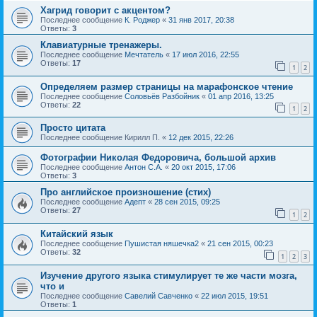
Хагрид говорит с акцентом?
Последнее сообщение
К. Роджер
«
31 янв 2017, 20:38
Ответы:
3
Клавиатурные тренажеры.
Последнее сообщение
Мечтатель
«
17 июл 2016, 22:55
Ответы:
17
1
2
Определяем размер страницы на марафонское чтение
Последнее сообщение
Соловьёв Разбойник
«
01 апр 2016, 13:25
Ответы:
22
1
2
Просто цитата
Последнее сообщение
Кирилл П.
«
12 дек 2015, 22:26
Фотографии Николая Федоровича, большой архив
Последнее сообщение
Антон С.А.
«
20 окт 2015, 17:06
Ответы:
3
Про английское произношение (стих)
Последнее сообщение
Адепт
«
28 сен 2015, 09:25
Ответы:
27
1
2
Китайский язык
Последнее сообщение
Пушистая няшечка2
«
21 сен 2015, 00:23
Ответы:
32
1
2
3
Изучение другого языка стимулирует те же части мозга,
что и
Последнее сообщение
Савелий Савченко
«
22 июл 2015, 19:51
Ответы:
1