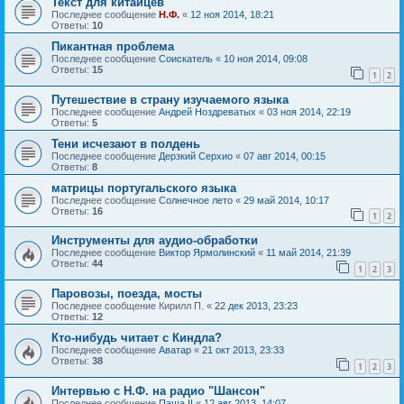
Текст для китайцев
Последнее сообщение
Н.Ф.
«
12 ноя 2014, 18:21
Ответы:
10
Пикантная проблема
Последнее сообщение
Соискатель
«
10 ноя 2014, 09:08
Ответы:
15
1
2
Путешествие в страну изучаемого языка
Последнее сообщение
Андрей Ноздреватых
«
03 ноя 2014, 22:19
Ответы:
5
Тени исчезают в полдень
Последнее сообщение
Дерзкий Серхио
«
07 авг 2014, 00:15
Ответы:
8
матрицы португальского языка
Последнее сообщение
Солнечное лето
«
29 май 2014, 10:17
Ответы:
16
1
2
Инструменты для аудио-обработки
Последнее сообщение
Виктор Ярмолинский
«
11 май 2014, 21:39
Ответы:
44
1
2
3
Паровозы, поезда, мосты
Последнее сообщение
Кирилл П.
«
22 дек 2013, 23:23
Ответы:
12
Кто-нибудь читает с Киндла?
Последнее сообщение
Аватар
«
21 окт 2013, 23:33
Ответы:
38
1
2
3
Интервью с Н.Ф. на радио "Шансон"
Последнее сообщение
Паша II
«
12 авг 2013, 14:07