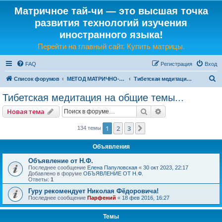
Матричное тай-чи — это высшая точка
развития технологий изучения
иностранного языка!
Перейти на главный сайт. Купить матрицы.
FAQ
Регистрация
Вход
П
Список форумов
МЕТОД МАТРИЧНО-ЯЗЫКОВОГО ТАЙ-ЧИ
Тибетская медитация на общие темы...
о
Тибетская медитация на общие темы...
и
Поиск
Расширенный пои
Новая тема
с
к
1
2
3
След.
134 темы
Объявления
Объявление от Н.Ф.
Последнее сообщение
Елена Папуловская
«
30 окт 2023, 22:17
Добавлено в форуме
ОБЪЯВЛЕНИЕ ОТ Н.Ф.
Ответы:
1
Гуру рекомендует Николая Фёдоровича!
Последнее сообщение
Парфений
«
18 фев 2016, 16:27
Темы