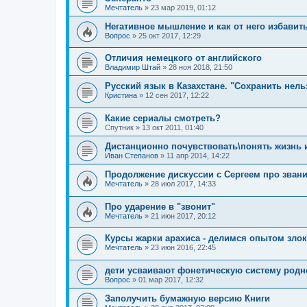
Мечтатель
»
23 мар 2019, 01:12
Негативное мышление и как от него избавит
Вопрос
»
25 окт 2017, 12:29
Отличия немецкого от английского
Владимир Штай
»
28 ноя 2018, 21:50
Русский язык в Казахстане. "Сохранить нел
Кристина
»
12 сен 2017, 12:22
Какие сериалы смотреть?
Спутник
»
13 окт 2011, 01:40
Дистанционно почувствовать\понять жизнь 
Иван Степанов
»
11 апр 2014, 14:22
Продолжение дискуссии с Сергеем про зван
Мечтатель
»
28 июл 2017, 14:33
Про ударение в "звонит"
Мечтатель
»
21 июн 2017, 20:12
Курсы жарки арахиса - делимся опытом зло
Мечтатель
»
23 июн 2016, 22:45
дети усваивают фонетическую систему родн
Вопрос
»
01 мар 2017, 12:32
Заполучить бумажную версию Книги