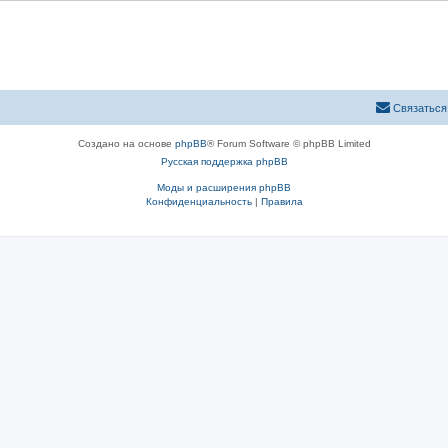
ы
Связаться
Создано на основе
phpBB
® Forum Software © phpBB Limited
Русская поддержка phpBB
Моды и расширения phpBB
Конфиденциальность
|
Правила