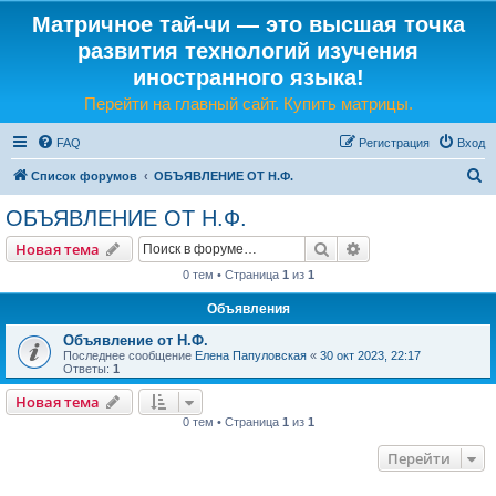
Матричное тай-чи — это высшая точка
развития технологий изучения
иностранного языка!
Перейти на главный сайт. Купить матрицы.
FAQ
Регистрация
Вход
П
Список форумов
ОБЪЯВЛЕНИЕ ОТ Н.Ф.
о
ОБЪЯВЛЕНИЕ ОТ Н.Ф.
и
Поиск
Расширенный пои
Новая тема
с
0 тем • Страница
1
из
1
к
Объявления
Объявление от Н.Ф.
Последнее сообщение
Елена Папуловская
«
30 окт 2023, 22:17
Ответы:
1
Новая тема
0 тем • Страница
1
из
1
Перейти