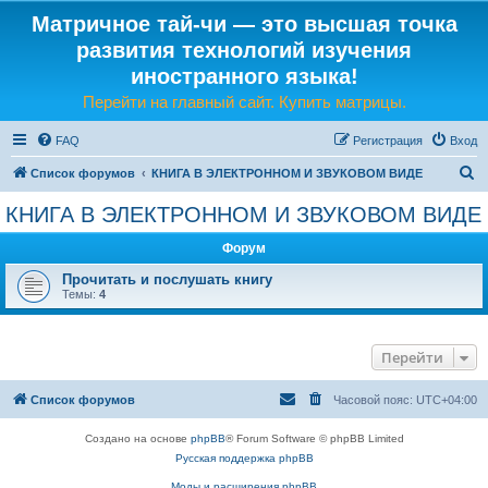
Матричное тай-чи — это высшая точка
развития технологий изучения
иностранного языка!
Перейти на главный сайт. Купить матрицы.
FAQ
Регистрация
Вход
П
Список форумов
КНИГА В ЭЛЕКТРОННОМ И ЗВУКОВОМ ВИДЕ
о
КНИГА В ЭЛЕКТРОННОМ И ЗВУКОВОМ ВИДЕ
и
Форум
с
к
Прочитать и послушать книгу
Темы:
4
Перейти
Список форумов
Часовой пояс:
UTC+04:00
Создано на основе
phpBB
® Forum Software © phpBB Limited
Русская поддержка phpBB
Моды и расширения phpBB