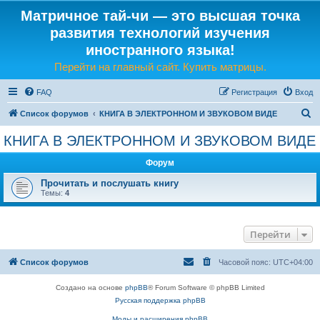
Матричное тай-чи — это высшая точка
развития технологий изучения
иностранного языка!
Перейти на главный сайт. Купить матрицы.
FAQ
Регистрация
Вход
П
Список форумов
КНИГА В ЭЛЕКТРОННОМ И ЗВУКОВОМ ВИДЕ
о
КНИГА В ЭЛЕКТРОННОМ И ЗВУКОВОМ ВИДЕ
и
Форум
с
к
Прочитать и послушать книгу
Темы:
4
Перейти
Список форумов
Часовой пояс:
UTC+04:00
Создано на основе
phpBB
® Forum Software © phpBB Limited
Русская поддержка phpBB
Моды и расширения phpBB