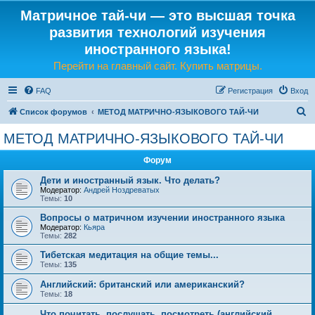
Матричное тай-чи — это высшая точка
развития технологий изучения
иностранного языка!
Перейти на главный сайт. Купить матрицы.
FAQ
Регистрация
Вход
П
Список форумов
МЕТОД МАТРИЧНО-ЯЗЫКОВОГО ТАЙ-ЧИ
о
МЕТОД МАТРИЧНО-ЯЗЫКОВОГО ТАЙ-ЧИ
и
Форум
с
к
Дети и иностранный язык. Что делать?
Модератор:
Андрей Ноздреватых
Темы:
10
Вопросы о матричном изучении иностранного языка
Модератор:
Кьяра
Темы:
282
Тибетская медитация на общие темы...
Темы:
135
Английский: британский или американский?
Темы:
18
Что почитать, послушать, посмотреть (английский,