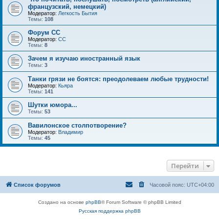
французский, немецкий)
Модератор:
Легкость Бытия
Темы:
108
Форум СС
Модератор:
CC
Темы:
8
Зачем я изучаю иностранный язык
Темы:
3
Танки грязи не боятся: преодолеваем любые трудности!
Модератор:
Кьяра
Темы:
141
Шутки юмора...
Темы:
53
Вавилонское столпотворение?
Модератор:
Владимир
Темы:
45
Перейти
Список форумов
Часовой пояс:
UTC+04:00
Создано на основе
phpBB
® Forum Software © phpBB Limited
Русская поддержка phpBB