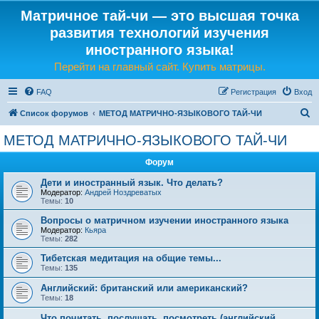
Матричное тай-чи — это высшая точка
развития технологий изучения
иностранного языка!
Перейти на главный сайт. Купить матрицы.
FAQ
Регистрация
Вход
П
Список форумов
МЕТОД МАТРИЧНО-ЯЗЫКОВОГО ТАЙ-ЧИ
о
МЕТОД МАТРИЧНО-ЯЗЫКОВОГО ТАЙ-ЧИ
и
Форум
с
к
Дети и иностранный язык. Что делать?
Модератор:
Андрей Ноздреватых
Темы:
10
Вопросы о матричном изучении иностранного языка
Модератор:
Кьяра
Темы:
282
Тибетская медитация на общие темы...
Темы:
135
Английский: британский или американский?
Темы:
18
Что почитать, послушать, посмотреть (английский,