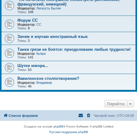
французский, немецкий)
Модератор:
Легкость Бытия
Темы:
108
Форум СС
Модератор:
CC
Темы:
8
Зачем я изучаю иностранный язык
Темы:
3
Танки грязи не боятся: преодолеваем любые трудности!
Модератор:
Кьяра
Темы:
141
Шутки юмора...
Темы:
53
Вавилонское столпотворение?
Модератор:
Владимир
Темы:
45
Перейти
Список форумов
Часовой пояс:
UTC+04:00
Создано на основе
phpBB
® Forum Software © phpBB Limited
Русская поддержка phpBB