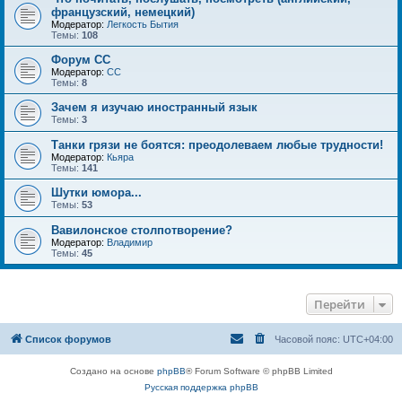
французский, немецкий)
Модератор:
Легкость Бытия
Темы:
108
Форум СС
Модератор:
CC
Темы:
8
Зачем я изучаю иностранный язык
Темы:
3
Танки грязи не боятся: преодолеваем любые трудности!
Модератор:
Кьяра
Темы:
141
Шутки юмора...
Темы:
53
Вавилонское столпотворение?
Модератор:
Владимир
Темы:
45
Перейти
Список форумов
Часовой пояс:
UTC+04:00
Создано на основе
phpBB
® Forum Software © phpBB Limited
Русская поддержка phpBB