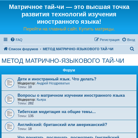
Матричное тай-чи — это высшая точка
развития технологий изучения
иностранного языка!
Перейти на главный сайт. Купить матрицы.
FAQ
Регистрация
Вход
П
Список форумов
МЕТОД МАТРИЧНО-ЯЗЫКОВОГО ТАЙ-ЧИ
о
МЕТОД МАТРИЧНО-ЯЗЫКОВОГО ТАЙ-ЧИ
и
Форум
с
к
Дети и иностранный язык. Что делать?
Модератор:
Андрей Ноздреватых
Темы:
10
Вопросы о матричном изучении иностранного языка
Модератор:
Кьяра
Темы:
282
Тибетская медитация на общие темы...
Темы:
135
Английский: британский или американский?
Темы:
18
Что почитать, послушать, посмотреть (английский,