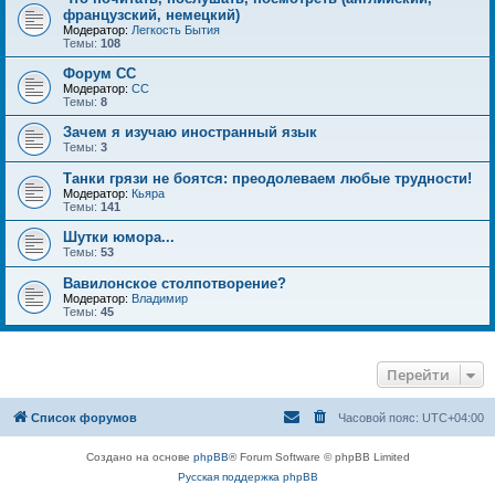
французский, немецкий)
Модератор:
Легкость Бытия
Темы:
108
Форум СС
Модератор:
CC
Темы:
8
Зачем я изучаю иностранный язык
Темы:
3
Танки грязи не боятся: преодолеваем любые трудности!
Модератор:
Кьяра
Темы:
141
Шутки юмора...
Темы:
53
Вавилонское столпотворение?
Модератор:
Владимир
Темы:
45
Перейти
Список форумов
Часовой пояс:
UTC+04:00
Создано на основе
phpBB
® Forum Software © phpBB Limited
Русская поддержка phpBB