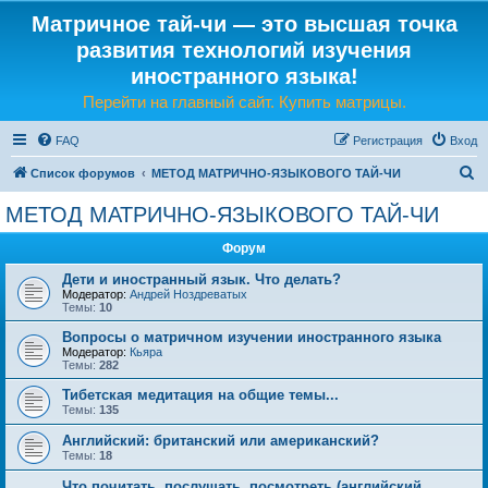
Матричное тай-чи — это высшая точка
развития технологий изучения
иностранного языка!
Перейти на главный сайт. Купить матрицы.
FAQ
Регистрация
Вход
П
Список форумов
МЕТОД МАТРИЧНО-ЯЗЫКОВОГО ТАЙ-ЧИ
о
МЕТОД МАТРИЧНО-ЯЗЫКОВОГО ТАЙ-ЧИ
и
Форум
с
к
Дети и иностранный язык. Что делать?
Модератор:
Андрей Ноздреватых
Темы:
10
Вопросы о матричном изучении иностранного языка
Модератор:
Кьяра
Темы:
282
Тибетская медитация на общие темы...
Темы:
135
Английский: британский или американский?
Темы:
18
Что почитать, послушать, посмотреть (английский,