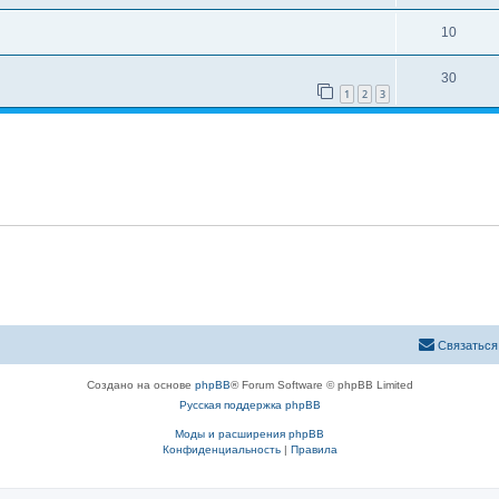
т
т
е
О
10
ы
в
т
т
е
О
30
ы
в
1
2
3
т
т
е
ы
в
т
е
ы
т
ы
Связаться
Создано на основе
phpBB
® Forum Software © phpBB Limited
Русская поддержка phpBB
Моды и расширения phpBB
Конфиденциальность
|
Правила