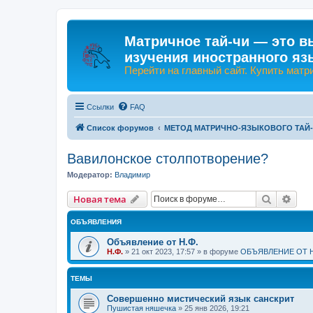
Матричное тай-чи — это в
изучения иностранного яз
Перейти на главный сайт. Купить матр
Ссылки
FAQ
Список форумов
МЕТОД МАТРИЧНО-ЯЗЫКОВОГО ТАЙ
Вавилонское столпотворение?
Модератор:
Владимир
Поиск
Рас
Новая тема
ОБЪЯВЛЕНИЯ
Объявление от Н.Ф.
Н.Ф.
»
21 окт 2023, 17:57
» в форуме
ОБЪЯВЛЕНИЕ ОТ Н
ТЕМЫ
Совершенно мистический язык санскрит
Пушистая няшечка
»
25 янв 2026, 19:21