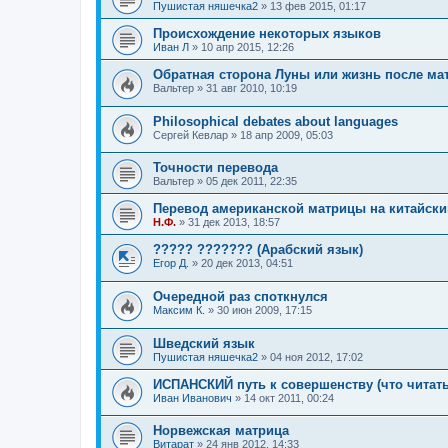
Пушистая няшечка2
»
13 фев 2015, 01:17
Происхождение некоторых языков
Иван Л
»
10 апр 2015, 12:26
Обратная сторона Луны или жизнь после м
Вальтер
»
31 авг 2010, 10:19
Philosophical debates about languages
Сергей Кевлар
»
18 апр 2009, 05:03
Точности перевода
Вальтер
»
05 дек 2011, 22:35
Перевод американской матрицы на китайски
Н.Ф.
»
31 дек 2013, 18:57
????? ??????? (Арабский язык)
Егор Д.
»
20 дек 2013, 04:51
Очередной раз споткнулся
Maксим К.
»
30 июн 2009, 17:15
Шведский язык
Пушистая няшечка2
»
04 ноя 2012, 17:02
ИСПАНСКИЙ путь к совершенству (что читать
Иван Иванович
»
14 окт 2011, 00:24
Норвежская матрица
Витарат
»
24 янв 2012, 14:33