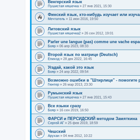
Венгерский язык
Пушистая няшечка
»
27 янв 2021, 15:30
Финский язык, кто-нибудь изучает или изуч
Мечтатель
»
11 июн 2016, 19:50
Литовский язык
Пушистая няшечка2
»
26 сен 2012, 19:01
Parler une langue (pas) comme une vache esp
Бояр
»
06 апр 2023, 08:33
Второй язык по матрице (Deutsch)
Епиход
»
28 дек 2022, 16:45
Угадай, какой это язык
Бояр
»
24 апр 2022, 09:54
Возможно ошибки в "Штирлице" - помогите 
Гюнтер
»
26 мар 2013, 23:30
Румынский язык
Пушистая няшечка
»
27 янв 2021, 15:43
Все языки сразу
Бояр
»
16 сен 2019, 16:50
ФАРСИ и ПЕРСИДСКИЙ методом Замяткина
Сергей АГ
»
25 фев 2019, 18:59
Чешский
Арухан
»
04 янв 2012, 10:22