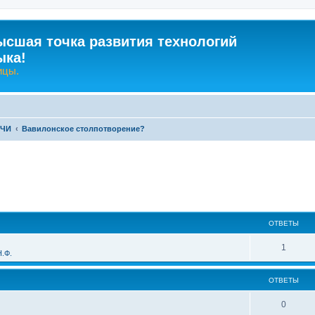
ысшая точка развития технологий
ыка!
ицы.
-ЧИ
Вавилонское столпотворение?
ширенный поиск
ОТВЕТЫ
О
1
.Ф.
т
ОТВЕТЫ
в
е
О
0