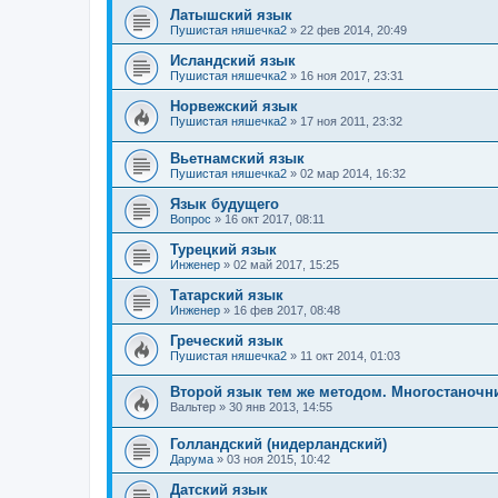
Латышский язык
Пушистая няшечка2
»
22 фев 2014, 20:49
Исландский язык
Пушистая няшечка2
»
16 ноя 2017, 23:31
Норвежский язык
Пушистая няшечка2
»
17 ноя 2011, 23:32
Вьетнамский язык
Пушистая няшечка2
»
02 мар 2014, 16:32
Язык будущего
Вопрос
»
16 окт 2017, 08:11
Турецкий язык
Инженер
»
02 май 2017, 15:25
Татарский язык
Инженер
»
16 фев 2017, 08:48
Греческий язык
Пушистая няшечка2
»
11 окт 2014, 01:03
Второй язык тем же методом. Многостаночни
Вальтер
»
30 янв 2013, 14:55
Голландский (нидерландский)
Дарума
»
03 ноя 2015, 10:42
Датский язык