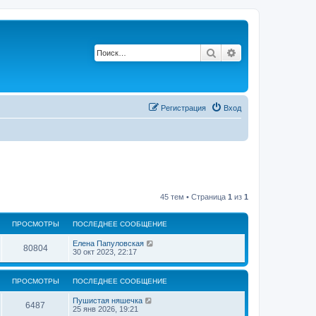
Поиск
Расширенный по
Регистрация
Вход
45 тем • Страница
1
из
1
ПРОСМОТРЫ
ПОСЛЕДНЕЕ СООБЩЕНИЕ
П
Елена Папуловская
П
80804
о
30 окт 2023, 22:17
с
р
л
е
ПРОСМОТРЫ
ПОСЛЕДНЕЕ СООБЩЕНИЕ
о
д
н
П
Пушистая няшечка
с
е
П
6487
о
25 янв 2026, 19:21
е