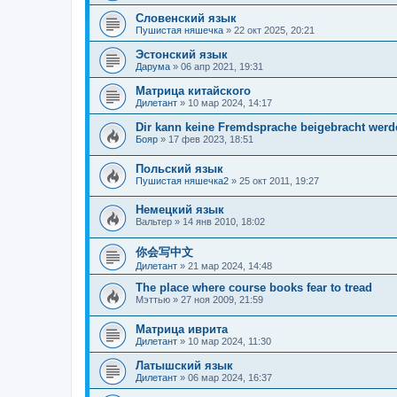
Словенский язык
Пушистая няшечка
»
22 окт 2025, 20:21
Эстонский язык
Дарума
»
06 апр 2021, 19:31
Матрица китайского
Дилетант
»
10 мар 2024, 14:17
Dir kann keine Fremdsprache beigebracht werd
Бояр
»
17 фев 2023, 18:51
Польский язык
Пушистая няшечка2
»
25 окт 2011, 19:27
Немецкий язык
Вальтер
»
14 янв 2010, 18:02
你会写中文
Дилетант
»
21 мар 2024, 14:48
The place where course books fear to tread
Мэттью
»
27 ноя 2009, 21:59
Матрица иврита
Дилетант
»
10 мар 2024, 11:30
Латышский язык
Дилетант
»
06 мар 2024, 16:37