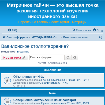
Матричное тай-чи — это высшая точка
развития технологий изучения
иностранного языка!
Перейти на главный сайт. Купить матрицы.
FAQ
Регистрация
Вход
П
Список форумов
МЕТОД МАТРИЧНО-ЯЗЫКОВОГО ТАЙ-ЧИ
Вавилонское столпотворение?
о
Вавилонское столпотворение?
и
Модератор:
Владимир
с
Поиск
Расширенный пои
Новая тема
к
45 тем • Страница
1
из
1
Объявления
Объявление от Н.Ф.
Последнее сообщение
Елена Папуловская
«
30 окт 2023, 22:17
Добавлено в форуме
ОБЪЯВЛЕНИЕ ОТ Н.Ф.
Ответы:
1
Темы
Совершенно мистический язык санскрит
Последнее сообщение
Пушистая няшечка
«
25 янв 2026, 19:21