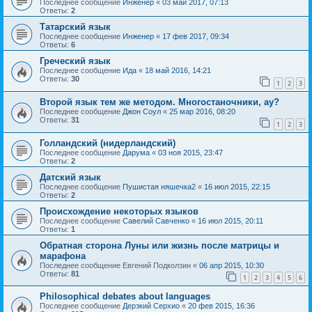
Последнее сообщение
Инженер
«
03 май 2017, 07:13
Ответы:
2
Татарский язык
Последнее сообщение
Инженер
«
17 фев 2017, 09:34
Ответы:
6
Греческий язык
Последнее сообщение
Ида
«
18 май 2016, 14:21
Ответы:
30
1
2
3
Второй язык тем же методом. Многостаночники, ау?
Последнее сообщение
Джон Соул
«
25 мар 2016, 08:20
Ответы:
31
1
2
3
Голландский (нидерландский)
Последнее сообщение
Дарума
«
03 ноя 2015, 23:47
Ответы:
2
Датский язык
Последнее сообщение
Пушистая няшечка2
«
16 июл 2015, 22:15
Ответы:
2
Происхождение некоторых языков
Последнее сообщение
Савелий Савченко
«
16 июл 2015, 20:11
Ответы:
1
Обратная сторона Луны или жизнь после матрицы и
марафона
Последнее сообщение
Евгений Подколзин
«
06 апр 2015, 10:30
Ответы:
81
1
2
3
4
5
6
Philosophical debates about languages
Последнее сообщение
Дерзкий Серхио
«
20 фев 2015, 16:36