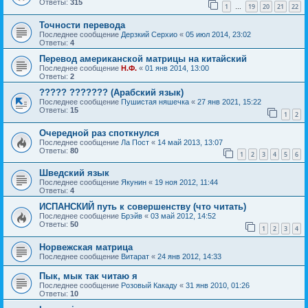
Ответы:
315
1
19
20
21
22
…
Точности перевода
Последнее сообщение
Дерзкий Серхио
«
05 июл 2014, 23:02
Ответы:
4
Перевод американской матрицы на китайский
Последнее сообщение
Н.Ф.
«
01 янв 2014, 13:00
Ответы:
2
????? ??????? (Арабский язык)
Последнее сообщение
Пушистая няшечка
«
27 янв 2021, 15:22
Ответы:
15
1
2
Очередной раз споткнулся
Последнее сообщение
Ла Пост
«
14 май 2013, 13:07
Ответы:
80
1
2
3
4
5
6
Шведский язык
Последнее сообщение
Якунин
«
19 ноя 2012, 11:44
Ответы:
4
ИСПАНСКИЙ путь к совершенству (что читать)
Последнее сообщение
Брэйв
«
03 май 2012, 14:52
Ответы:
50
1
2
3
4
Норвежская матрица
Последнее сообщение
Витарат
«
24 янв 2012, 14:33
Пык, мык так читаю я
Последнее сообщение
Розовый Какаду
«
31 янв 2010, 01:26
Ответы:
10