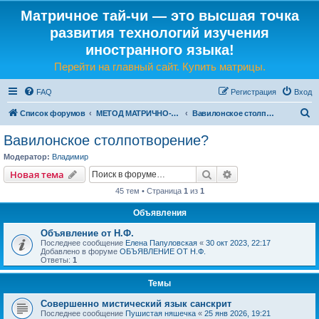
Матричное тай-чи — это высшая точка
развития технологий изучения
иностранного языка!
Перейти на главный сайт. Купить матрицы.
FAQ
Регистрация
Вход
П
Список форумов
МЕТОД МАТРИЧНО-ЯЗЫКОВОГО ТАЙ-ЧИ
Вавилонское столпотворение?
о
Вавилонское столпотворение?
и
Модератор:
Владимир
с
Поиск
Расширенный пои
Новая тема
к
45 тем • Страница
1
из
1
Объявления
Объявление от Н.Ф.
Последнее сообщение
Елена Папуловская
«
30 окт 2023, 22:17
Добавлено в форуме
ОБЪЯВЛЕНИЕ ОТ Н.Ф.
Ответы:
1
Темы
Совершенно мистический язык санскрит
Последнее сообщение
Пушистая няшечка
«
25 янв 2026, 19:21