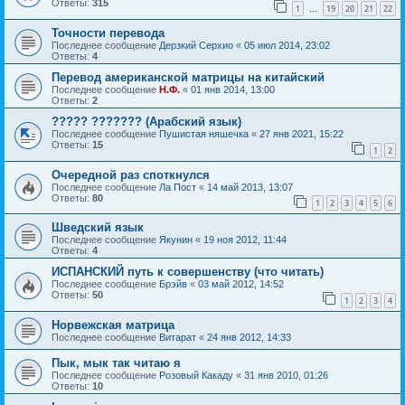
Ответы:
315
1
19
20
21
22
…
Точности перевода
Последнее сообщение
Дерзкий Серхио
«
05 июл 2014, 23:02
Ответы:
4
Перевод американской матрицы на китайский
Последнее сообщение
Н.Ф.
«
01 янв 2014, 13:00
Ответы:
2
????? ??????? (Арабский язык)
Последнее сообщение
Пушистая няшечка
«
27 янв 2021, 15:22
Ответы:
15
1
2
Очередной раз споткнулся
Последнее сообщение
Ла Пост
«
14 май 2013, 13:07
Ответы:
80
1
2
3
4
5
6
Шведский язык
Последнее сообщение
Якунин
«
19 ноя 2012, 11:44
Ответы:
4
ИСПАНСКИЙ путь к совершенству (что читать)
Последнее сообщение
Брэйв
«
03 май 2012, 14:52
Ответы:
50
1
2
3
4
Норвежская матрица
Последнее сообщение
Витарат
«
24 янв 2012, 14:33
Пык, мык так читаю я
Последнее сообщение
Розовый Какаду
«
31 янв 2010, 01:26
Ответы:
10