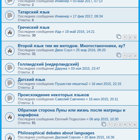
Последнее сообщение
Инженер
«
03 май 2017, 07:13
Ответы:
2
Татарский язык
Последнее сообщение
Инженер
«
17 фев 2017, 09:34
Ответы:
6
Греческий язык
Последнее сообщение
Ида
«
18 май 2016, 14:21
Ответы:
30
1
2
3
Второй язык тем же методом. Многостаночники, ау?
Последнее сообщение
Джон Соул
«
25 мар 2016, 08:20
Ответы:
31
1
2
3
Голландский (нидерландский)
Последнее сообщение
Дарума
«
03 ноя 2015, 23:47
Ответы:
2
Датский язык
Последнее сообщение
Пушистая няшечка2
«
16 июл 2015, 22:15
Ответы:
2
Происхождение некоторых языков
Последнее сообщение
Савелий Савченко
«
16 июл 2015, 20:11
Ответы:
1
Обратная сторона Луны или жизнь после матрицы и
марафона
Последнее сообщение
Евгений Подколзин
«
06 апр 2015, 10:30
Ответы:
81
1
2
3
4
5
6
Philosophical debates about languages
Последнее сообщение
Дерзкий Серхио
«
20 фев 2015, 16:36