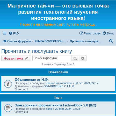
Матричное тай-чи — это высшая точка
развития технологий изучения
иностранного языка!
Перейти на главный сайт. Купить матрицы.
FAQ
Регистрация
Вход
П
Список форумов
КНИГА В ЭЛЕКТРОННОМ И ЗВУКОВОМ ВИДЕ
Прочитать и послушать книгу
о
Прочитать и послушать книгу
и
Поиск
Расширенный пои
Новая тема
с
4 темы • Страница
1
из
1
к
Объявления
Объявление от Н.Ф.
Последнее сообщение
Елена Папуловская
«
30 окт 2023, 22:17
Добавлено в форуме
ОБЪЯВЛЕНИЕ ОТ Н.Ф.
Ответы:
1
Темы
Электронный формат книги FictionBook 2.0 (fb2)
Последнее сообщение
Бояр
«
20 фев 2024, 15:28
Ответы:
8