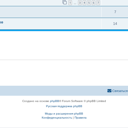
ы
в
1
3
4
5
6
7
…
т
е
О
7
в
т
т
е
ке
О
14
ы
в
т
т
е
ы
в
т
е
ы
т
ы
Связаться
Создано на основе
phpBB
® Forum Software © phpBB Limited
Русская поддержка phpBB
Моды и расширения phpBB
Конфиденциальность
|
Правила