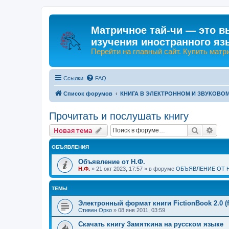
Матричное тай-чи — это в
изучения иностранного яз
Перейти на главный сайт. Купить матр
Ссылки
FAQ
Список форумов
КНИГА В ЭЛЕКТРОННОМ И ЗВУКОВО
Прочитать и послушать книгу
Поиск
Рас
Новая тема
ОБЪЯВЛЕНИЯ
Объявление от Н.Ф.
Н.Ф.
»
21 окт 2023, 17:57
» в форуме
ОБЪЯВЛЕНИЕ ОТ Н
ТЕМЫ
Электронный формат книги FictionBook 2.0 (f
Стивен Орко
»
08 янв 2011, 03:59
Скачать книгу Замяткина на русском языке