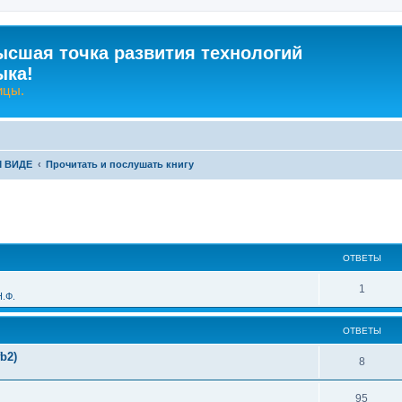
ысшая точка развития технологий
ыка!
ицы.
М ВИДЕ
Прочитать и послушать книгу
ширенный поиск
ОТВЕТЫ
О
1
.Ф.
т
ОТВЕТЫ
в
b2)
е
О
8
т
т
О
95