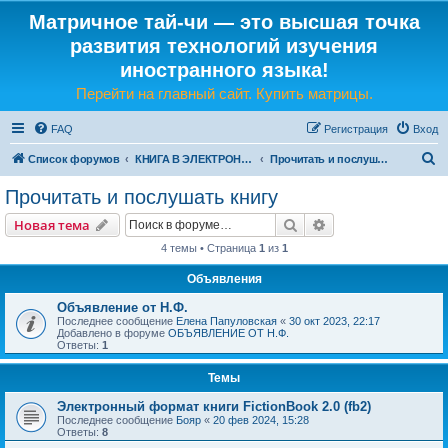
Матричное тай-чи — это высшая точка
развития технологий изучения
иностранного языка!
Перейти на главный сайт. Купить матрицы.
FAQ
Регистрация
Вход
П
Список форумов
КНИГА В ЭЛЕКТРОННОМ И ЗВУКОВОМ ВИДЕ
Прочитать и послушать книгу
о
Прочитать и послушать книгу
и
Поиск
Расширенный пои
Новая тема
с
4 темы • Страница
1
из
1
к
Объявления
Объявление от Н.Ф.
Последнее сообщение
Елена Папуловская
«
30 окт 2023, 22:17
Добавлено в форуме
ОБЪЯВЛЕНИЕ ОТ Н.Ф.
Ответы:
1
Темы
Электронный формат книги FictionBook 2.0 (fb2)
Последнее сообщение
Бояр
«
20 фев 2024, 15:28
Ответы:
8