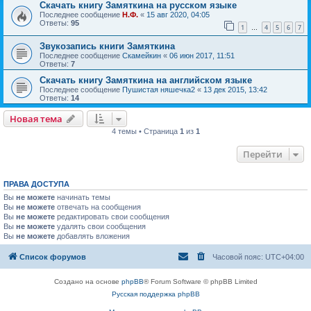
Скачать книгу Замяткина на русском языке
Последнее сообщение
Н.Ф.
«
15 авг 2020, 04:05
Ответы:
95
1
4
5
6
7
…
Звукозапись книги Замяткина
Последнее сообщение
Скамейкин
«
06 июн 2017, 11:51
Ответы:
7
Скачать книгу Замяткина на английском языке
Последнее сообщение
Пушистая няшечка2
«
13 дек 2015, 13:42
Ответы:
14
Новая тема
4 темы • Страница
1
из
1
Перейти
ПРАВА ДОСТУПА
Вы
не можете
начинать темы
Вы
не можете
отвечать на сообщения
Вы
не можете
редактировать свои сообщения
Вы
не можете
удалять свои сообщения
Вы
не можете
добавлять вложения
Список форумов
Часовой пояс:
UTC+04:00
Создано на основе
phpBB
® Forum Software © phpBB Limited
Русская поддержка phpBB