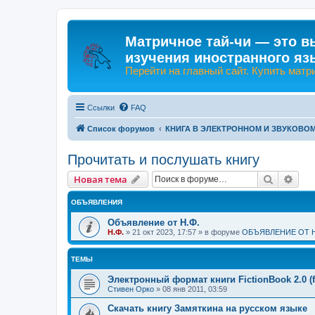
Матричное тай-чи — это в
изучения иностранного яз
Перейти на главный сайт. Купить матр
Ссылки
FAQ
Список форумов
КНИГА В ЭЛЕКТРОННОМ И ЗВУКОВО
Прочитать и послушать книгу
Поиск
Рас
Новая тема
ОБЪЯВЛЕНИЯ
Объявление от Н.Ф.
Н.Ф.
»
21 окт 2023, 17:57
» в форуме
ОБЪЯВЛЕНИЕ ОТ Н
ТЕМЫ
Электронный формат книги FictionBook 2.0 (f
Стивен Орко
»
08 янв 2011, 03:59
Скачать книгу Замяткина на русском языке