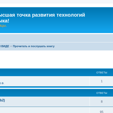
ысшая точка развития технологий
ыка!
ицы.
М ВИДЕ
Прочитать и послушать книгу
ширенный поиск
ОТВЕТЫ
О
1
.Ф.
т
ОТВЕТЫ
в
b2)
е
О
8
т
т
О
95