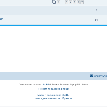
ы
в
1
3
4
5
6
7
…
т
е
О
7
в
т
т
е
ке
О
14
ы
в
т
т
е
ы
в
т
е
ы
т
ы
Связаться
Создано на основе
phpBB
® Forum Software © phpBB Limited
Русская поддержка phpBB
Моды и расширения phpBB
Конфиденциальность
|
Правила