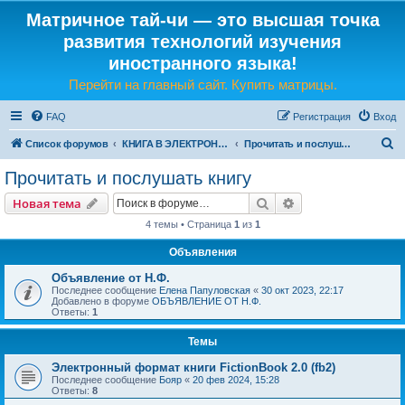
Матричное тай-чи — это высшая точка
развития технологий изучения
иностранного языка!
Перейти на главный сайт. Купить матрицы.
FAQ
Регистрация
Вход
П
Список форумов
КНИГА В ЭЛЕКТРОННОМ И ЗВУКОВОМ ВИДЕ
Прочитать и послушать книгу
о
Прочитать и послушать книгу
и
Поиск
Расширенный пои
Новая тема
с
4 темы • Страница
1
из
1
к
Объявления
Объявление от Н.Ф.
Последнее сообщение
Елена Папуловская
«
30 окт 2023, 22:17
Добавлено в форуме
ОБЪЯВЛЕНИЕ ОТ Н.Ф.
Ответы:
1
Темы
Электронный формат книги FictionBook 2.0 (fb2)
Последнее сообщение
Бояр
«
20 фев 2024, 15:28
Ответы:
8