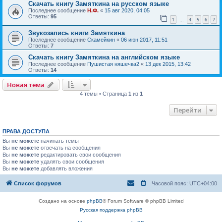
Скачать книгу Замяткина на русском языке
Последнее сообщение
Н.Ф.
«
15 авг 2020, 04:05
Ответы:
95
1
4
5
6
7
…
Звукозапись книги Замяткина
Последнее сообщение
Скамейкин
«
06 июн 2017, 11:51
Ответы:
7
Скачать книгу Замяткина на английском языке
Последнее сообщение
Пушистая няшечка2
«
13 дек 2015, 13:42
Ответы:
14
Новая тема
4 темы • Страница
1
из
1
Перейти
ПРАВА ДОСТУПА
Вы
не можете
начинать темы
Вы
не можете
отвечать на сообщения
Вы
не можете
редактировать свои сообщения
Вы
не можете
удалять свои сообщения
Вы
не можете
добавлять вложения
Список форумов
Часовой пояс:
UTC+04:00
Создано на основе
phpBB
® Forum Software © phpBB Limited
Русская поддержка phpBB