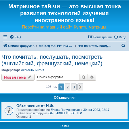
Матричное тай-чи — это высшая точка
развития технологий изучения
иностранного языка!
Перейти на главный сайт. Купить матрицы.
FAQ
Регистрация
Вход
П
Список форумов
МЕТОД МАТРИЧНО-ЯЗЫКОВОГО ТАЙ-ЧИ
Что почитать, послушать, посмотреть (английский, французский, немецкий)
о
Что почитать, послушать, посмотреть
и
(английский, французский, немецкий)
с
Модератор:
Легкость Бытия
к
Поиск
Расширенный пои
Новая тема
1
2
3
След.
108 тем
Объявления
Объявление от Н.Ф.
Последнее сообщение
Елена Папуловская
«
30 окт 2023, 22:17
Добавлено в форуме
ОБЪЯВЛЕНИЕ ОТ Н.Ф.
Ответы:
1
Темы