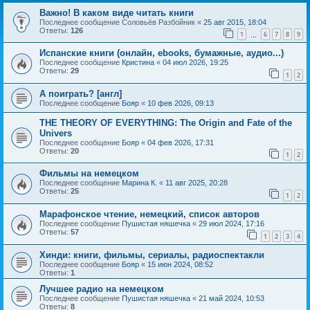
Важно! В каком виде читать книги
Последнее сообщение
Соловьёв Разбойник
«
25 авг 2015, 18:04
Ответы:
126
1
6
7
8
9
…
Испанские книги (онлайн, ebooks, бумажные, аудио...)
Последнее сообщение
Кристина
«
04 июл 2026, 19:25
Ответы:
29
1
2
А поиграть? [англ]
Последнее сообщение
Бояр
«
10 фев 2026, 09:13
THE THEORY OF EVERYTHING: The Origin and Fate of the
Univers
Последнее сообщение
Бояр
«
04 фев 2026, 17:31
Ответы:
20
1
2
Фильмы на немецком
Последнее сообщение
Марина К.
«
11 авг 2025, 20:28
Ответы:
25
1
2
Марафонское чтение, немецкий, список авторов
Последнее сообщение
Пушистая няшечка
«
29 июл 2024, 17:16
Ответы:
57
1
2
3
4
Хинди: книги, фильмы, сериалы, радиоспектакли
Последнее сообщение
Бояр
«
15 июн 2024, 08:52
Ответы:
1
Лучшее радио на немецком
Последнее сообщение
Пушистая няшечка
«
21 май 2024, 10:53
Ответы:
8