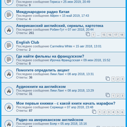
Последнее сообщение
Гериса
«
25 июн 2019, 20:49
Ответы:
9
Международное радио Китая
Последнее сообщение
Айрен
«
15 май 2019, 17:43
Ответы:
4
Американский английский, сериалы, картотека
Последнее сообщение
Робин-Гут
«
07 окт 2018, 20:44
Ответы:
261
1
15
16
17
18
…
English Club
Последнее сообщение
Carmelina White
«
15 авг 2018, 13:01
Ответы:
2
Где найти фильмы на французском?
Последнее сообщение
Ирочка Французская
«
09 июн 2018, 15:52
Ответы:
8
Помогите определить акцент
Последнее сообщение
Лики Ланг
«
08 апр 2018, 13:31
Ответы:
36
1
2
3
Аудиокниги на английском
Последнее сообщение
Лики Ланг
«
08 апр 2018, 13:29
Ответы:
31
1
2
3
Мои первые книжки - с какой книги начать марафон?
Последнее сообщение
Сержище
«
07 апр 2018, 23:48
Ответы:
87
1
2
3
4
5
6
Радио на американском английском
Последнее сообщение
Бояр
«
05 апр 2018, 15:16