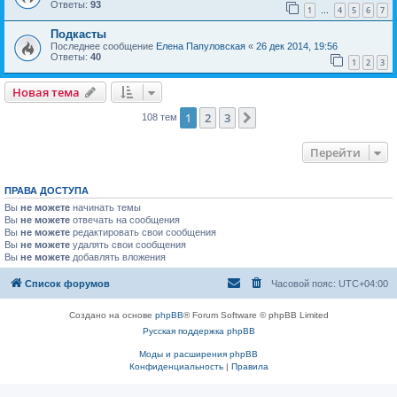
Ответы:
93
1
4
5
6
7
…
Подкасты
Последнее сообщение
Елена Папуловская
«
26 дек 2014, 19:56
Ответы:
40
1
2
3
Новая тема
1
2
3
След.
108 тем
Перейти
ПРАВА ДОСТУПА
Вы
не можете
начинать темы
Вы
не можете
отвечать на сообщения
Вы
не можете
редактировать свои сообщения
Вы
не можете
удалять свои сообщения
Вы
не можете
добавлять вложения
Список форумов
Часовой пояс:
UTC+04:00
Создано на основе
phpBB
® Forum Software © phpBB Limited
Русская поддержка phpBB
Моды и расширения phpBB
Конфиденциальность
|
Правила