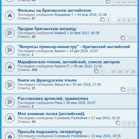
Ответы:
66
1
2
3
4
5
Фильмы на Британском английском
Последнее сообщение
Владимир Т
«
04 мар 2018, 21:36
Ответы:
97
1
4
5
6
7
…
Продам британскую матрицу
Последнее сообщение
Мафей
«
10 фев 2017, 00:39
Ответы:
18
1
2
"Вопросы премьер-министру" - британский английский
Последнее сообщение
Валент
«
13 дек 2016, 13:07
Ответы:
1
Марафонское чтение, английский, список авторов
Последнее сообщение
Кирилл П.
«
08 авг 2016, 11:18
Ответы:
409
1
25
26
27
28
…
Книги на французском языке
Последнее сообщение
Машутка
«
05 авг 2016, 17:39
Ответы:
21
1
2
Расстановка артиклей, грамматика
Последнее сообщение
Рина
«
30 июн 2016, 02:07
Ответы:
2
Моя книжная полка (английский).
Последнее сообщение
Соловьёв Разбойник
«
17 апр 2016, 01:20
Ответы:
44
1
2
3
Просьба подсказать литературу
Последнее сообщение
Соловьёв Разбойник
«
13 мар 2016, 18:55