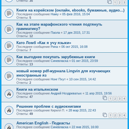
Ответы:
35
1
2
3
Книги на корейском (онлайн, ebooks, бумажные, аудио...)
Последнее сообщение
Наму
«
05 фев 2016, 15:04
Ответы:
5
Как на этапе марафонского чтения подтянуть
грамматику?
Последнее сообщение
Паола
«
17 дек 2015, 17:31
Ответы:
12
Като Ломб «Как я учу языки»
Последнее сообщение
Рина
«
06 окт 2015, 16:08
Ответы:
7
Как выгоднее покупать зарубежные книги
Последнее сообщение
Синевласка
«
01 окт 2015, 23:59
Ответы:
13
новый номер pdf-журнала Lingvin для изучающих
иностранные яз
Последнее сообщение
Нонг Пхут
«
10 сен 2015, 14:42
Ответы:
2
Книги на итальянском
Последнее сообщение
Андрей Ноздреватых
«
11 апр 2015, 19:56
Ответы:
47
1
2
3
4
Решение проблем с аудиокнигами
Последнее сообщение
Кирилл П.
«
28 мар 2015, 22:43
Ответы:
49
1
2
3
4
American English - Подкасты
Последнее сообщение
Синевласка
«
22 янв 2015, 16:00