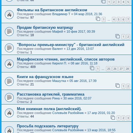
Ответы:
66
1
2
3
4
5
Фильмы на Британском английском
Последнее сообщение
Владимир Т
«
04 мар 2018, 21:36
Ответы:
97
1
4
5
6
7
…
Продам британскую матрицу
Последнее сообщение
Мафей
«
10 фев 2017, 00:39
Ответы:
18
1
2
"Вопросы премьер-министру" - британский английский
Последнее сообщение
Валент
«
13 дек 2016, 13:07
Ответы:
1
Марафонское чтение, английский, список авторов
Последнее сообщение
Кирилл П.
«
08 авг 2016, 11:18
Ответы:
409
1
25
26
27
28
…
Книги на французском языке
Последнее сообщение
Машутка
«
05 авг 2016, 17:39
Ответы:
21
1
2
Расстановка артиклей, грамматика
Последнее сообщение
Рина
«
30 июн 2016, 02:07
Ответы:
2
Моя книжная полка (английский).
Последнее сообщение
Соловьёв Разбойник
«
17 апр 2016, 01:20
Ответы:
44
1
2
3
Просьба подсказать литературу
Последнее сообщение
Соловьёв Разбойник
«
13 мар 2016, 18:55