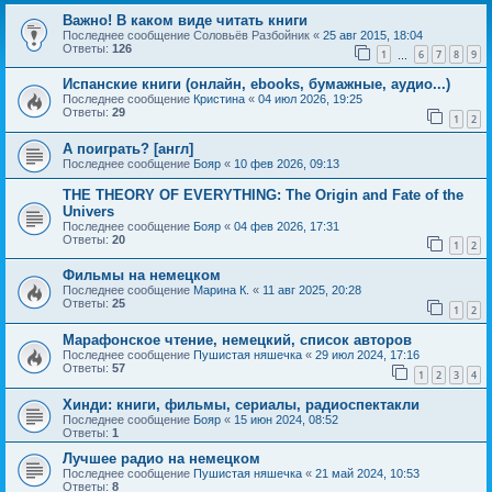
Важно! В каком виде читать книги
Последнее сообщение
Соловьёв Разбойник
«
25 авг 2015, 18:04
Ответы:
126
1
6
7
8
9
…
Испанские книги (онлайн, ebooks, бумажные, аудио...)
Последнее сообщение
Кристина
«
04 июл 2026, 19:25
Ответы:
29
1
2
А поиграть? [англ]
Последнее сообщение
Бояр
«
10 фев 2026, 09:13
THE THEORY OF EVERYTHING: The Origin and Fate of the
Univers
Последнее сообщение
Бояр
«
04 фев 2026, 17:31
Ответы:
20
1
2
Фильмы на немецком
Последнее сообщение
Марина К.
«
11 авг 2025, 20:28
Ответы:
25
1
2
Марафонское чтение, немецкий, список авторов
Последнее сообщение
Пушистая няшечка
«
29 июл 2024, 17:16
Ответы:
57
1
2
3
4
Хинди: книги, фильмы, сериалы, радиоспектакли
Последнее сообщение
Бояр
«
15 июн 2024, 08:52
Ответы:
1
Лучшее радио на немецком
Последнее сообщение
Пушистая няшечка
«
21 май 2024, 10:53
Ответы:
8