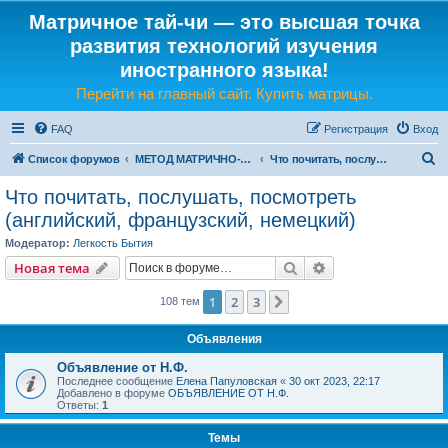
Матричное тай-чи — это высшая точка
развития технологий изучения
иностранного языка!
Перейти на главный сайт. Купить матрицы.
FAQ
Регистрация
Вход
П
Список форумов
МЕТОД МАТРИЧНО-ЯЗЫКОВОГО ТАЙ-ЧИ
Что почитать, послушать, посмотреть (английский, французский, немецкий)
о
Что почитать, послушать, посмотреть
и
(английский, французский, немецкий)
с
Модератор:
Легкость Бытия
к
Поиск
Расширенный пои
Новая тема
1
2
3
След.
108 тем
Объявления
Объявление от Н.Ф.
Последнее сообщение
Елена Папуловская
«
30 окт 2023, 22:17
Добавлено в форуме
ОБЪЯВЛЕНИЕ ОТ Н.Ф.
Ответы:
1
Темы