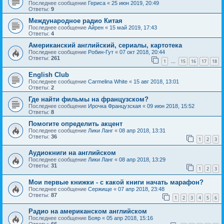
Последнее сообщение
Гериса
«
25 июн 2019, 20:49
Ответы:
9
Международное радио Китая
Последнее сообщение
Айрен
«
15 май 2019, 17:43
Ответы:
4
Американский английский, сериалы, картотека
Последнее сообщение
Робин-Гут
«
07 окт 2018, 20:44
Ответы:
261
1
15
16
17
18
…
English Club
Последнее сообщение
Carmelina White
«
15 авг 2018, 13:01
Ответы:
2
Где найти фильмы на французском?
Последнее сообщение
Ирочка Французская
«
09 июн 2018, 15:52
Ответы:
8
Помогите определить акцент
Последнее сообщение
Лики Ланг
«
08 апр 2018, 13:31
Ответы:
36
1
2
3
Аудиокниги на английском
Последнее сообщение
Лики Ланг
«
08 апр 2018, 13:29
Ответы:
31
1
2
3
Мои первые книжки - с какой книги начать марафон?
Последнее сообщение
Сержище
«
07 апр 2018, 23:48
Ответы:
87
1
2
3
4
5
6
Радио на американском английском
Последнее сообщение
Бояр
«
05 апр 2018, 15:16