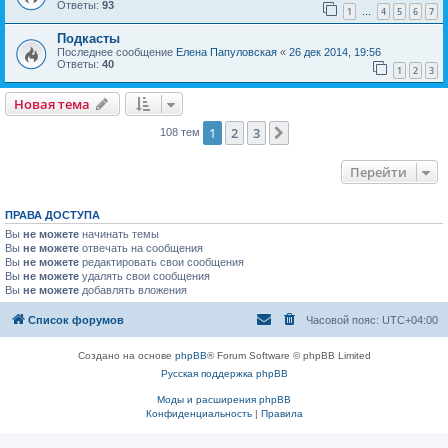
Ответы:
93
1
4
5
6
7
…
Подкасты
Последнее сообщение
Елена Папуловская
«
26 дек 2014, 19:56
Ответы:
40
1
2
3
Новая тема
1
2
3
След.
108 тем
Перейти
ПРАВА ДОСТУПА
Вы
не можете
начинать темы
Вы
не можете
отвечать на сообщения
Вы
не можете
редактировать свои сообщения
Вы
не можете
удалять свои сообщения
Вы
не можете
добавлять вложения
Список форумов
Часовой пояс:
UTC+04:00
Создано на основе
phpBB
® Forum Software © phpBB Limited
Русская поддержка phpBB
Моды и расширения phpBB
Конфиденциальность
|
Правила