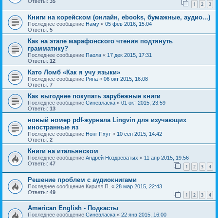
Ответы:
35
1
2
3
Книги на корейском (онлайн, ebooks, бумажные, аудио...)
Последнее сообщение
Наму
«
05 фев 2016, 15:04
Ответы:
5
Как на этапе марафонского чтения подтянуть
грамматику?
Последнее сообщение
Паола
«
17 дек 2015, 17:31
Ответы:
12
Като Ломб «Как я учу языки»
Последнее сообщение
Рина
«
06 окт 2015, 16:08
Ответы:
7
Как выгоднее покупать зарубежные книги
Последнее сообщение
Синевласка
«
01 окт 2015, 23:59
Ответы:
13
новый номер pdf-журнала Lingvin для изучающих
иностранные яз
Последнее сообщение
Нонг Пхут
«
10 сен 2015, 14:42
Ответы:
2
Книги на итальянском
Последнее сообщение
Андрей Ноздреватых
«
11 апр 2015, 19:56
Ответы:
47
1
2
3
4
Решение проблем с аудиокнигами
Последнее сообщение
Кирилл П.
«
28 мар 2015, 22:43
Ответы:
49
1
2
3
4
American English - Подкасты
Последнее сообщение
Синевласка
«
22 янв 2015, 16:00