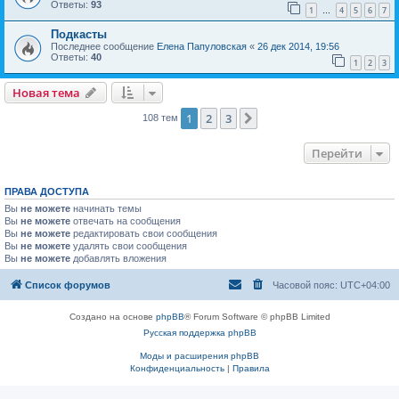
Ответы:
93
1
4
5
6
7
…
Подкасты
Последнее сообщение
Елена Папуловская
«
26 дек 2014, 19:56
Ответы:
40
1
2
3
Новая тема
1
2
3
След.
108 тем
Перейти
ПРАВА ДОСТУПА
Вы
не можете
начинать темы
Вы
не можете
отвечать на сообщения
Вы
не можете
редактировать свои сообщения
Вы
не можете
удалять свои сообщения
Вы
не можете
добавлять вложения
Список форумов
Часовой пояс:
UTC+04:00
Создано на основе
phpBB
® Forum Software © phpBB Limited
Русская поддержка phpBB
Моды и расширения phpBB
Конфиденциальность
|
Правила