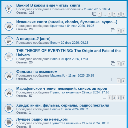
Важно! В каком виде читать книги
Последнее сообщение
Соловьёв Разбойник
«
25 авг 2015, 18:04
Ответы:
126
1
6
7
8
9
…
Испанские книги (онлайн, ebooks, бумажные, аудио...)
Последнее сообщение
Кристина
«
04 июл 2026, 19:25
Ответы:
29
1
2
А поиграть? [англ]
Последнее сообщение
Бояр
«
10 фев 2026, 09:13
THE THEORY OF EVERYTHING: The Origin and Fate of the
Univers
Последнее сообщение
Бояр
«
04 фев 2026, 17:31
Ответы:
20
1
2
Фильмы на немецком
Последнее сообщение
Марина К.
«
11 авг 2025, 20:28
Ответы:
25
1
2
Марафонское чтение, немецкий, список авторов
Последнее сообщение
Пушистая няшечка
«
29 июл 2024, 17:16
Ответы:
57
1
2
3
4
Хинди: книги, фильмы, сериалы, радиоспектакли
Последнее сообщение
Бояр
«
15 июн 2024, 08:52
Ответы:
1
Лучшее радио на немецком
Последнее сообщение
Пушистая няшечка
«
21 май 2024, 10:53
Ответы:
8