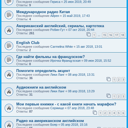
Последнее сообщение
Гериса
«
25 июн 2019, 20:49
Ответы:
9
Международное радио Китая
Последнее сообщение
Айрен
«
15 май 2019, 17:43
Ответы:
4
Американский английский, сериалы, картотека
Последнее сообщение
Робин-Гут
«
07 окт 2018, 20:44
Ответы:
261
1
15
16
17
18
…
English Club
Последнее сообщение
Carmelina White
«
15 авг 2018, 13:01
Ответы:
2
Где найти фильмы на французском?
Последнее сообщение
Ирочка Французская
«
09 июн 2018, 15:52
Ответы:
8
Помогите определить акцент
Последнее сообщение
Лики Ланг
«
08 апр 2018, 13:31
Ответы:
36
1
2
3
Аудиокниги на английском
Последнее сообщение
Лики Ланг
«
08 апр 2018, 13:29
Ответы:
31
1
2
3
Мои первые книжки - с какой книги начать марафон?
Последнее сообщение
Сержище
«
07 апр 2018, 23:48
Ответы:
87
1
2
3
4
5
6
Радио на американском английском
Последнее сообщение
Бояр
«
05 апр 2018, 15:16