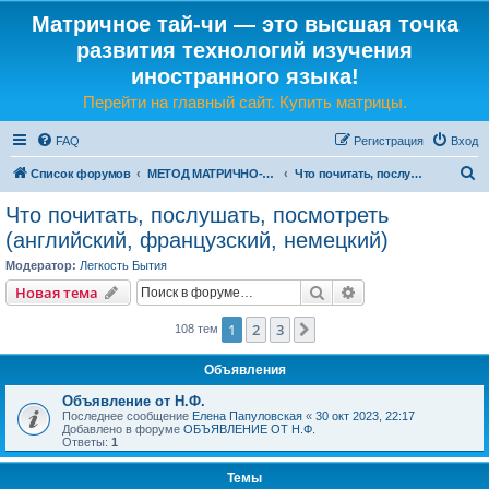
Матричное тай-чи — это высшая точка
развития технологий изучения
иностранного языка!
Перейти на главный сайт. Купить матрицы.
FAQ
Регистрация
Вход
П
Список форумов
МЕТОД МАТРИЧНО-ЯЗЫКОВОГО ТАЙ-ЧИ
Что почитать, послушать, посмотреть (английский, французский, немецкий)
о
Что почитать, послушать, посмотреть
и
(английский, французский, немецкий)
с
Модератор:
Легкость Бытия
к
Поиск
Расширенный пои
Новая тема
1
2
3
След.
108 тем
Объявления
Объявление от Н.Ф.
Последнее сообщение
Елена Папуловская
«
30 окт 2023, 22:17
Добавлено в форуме
ОБЪЯВЛЕНИЕ ОТ Н.Ф.
Ответы:
1
Темы