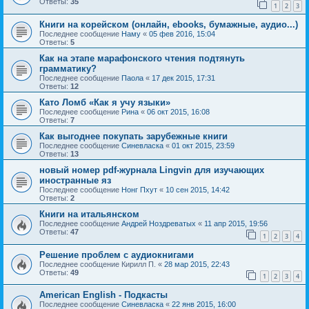
Ответы:
35
1
2
3
Книги на корейском (онлайн, ebooks, бумажные, аудио...)
Последнее сообщение
Наму
«
05 фев 2016, 15:04
Ответы:
5
Как на этапе марафонского чтения подтянуть
грамматику?
Последнее сообщение
Паола
«
17 дек 2015, 17:31
Ответы:
12
Като Ломб «Как я учу языки»
Последнее сообщение
Рина
«
06 окт 2015, 16:08
Ответы:
7
Как выгоднее покупать зарубежные книги
Последнее сообщение
Синевласка
«
01 окт 2015, 23:59
Ответы:
13
новый номер pdf-журнала Lingvin для изучающих
иностранные яз
Последнее сообщение
Нонг Пхут
«
10 сен 2015, 14:42
Ответы:
2
Книги на итальянском
Последнее сообщение
Андрей Ноздреватых
«
11 апр 2015, 19:56
Ответы:
47
1
2
3
4
Решение проблем с аудиокнигами
Последнее сообщение
Кирилл П.
«
28 мар 2015, 22:43
Ответы:
49
1
2
3
4
American English - Подкасты
Последнее сообщение
Синевласка
«
22 янв 2015, 16:00