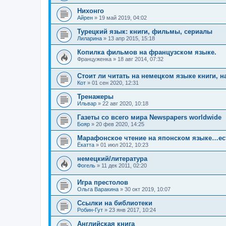
Нихонго
Айрен
»
19 май 2019, 04:02
Турецкий язык: книги, фильмы, сериалы
Лиларина
»
13 апр 2015, 15:18
Копилка фильмов на французском языке.
Француженка
»
18 авг 2014, 07:32
Стоит ли читать на немецком языке книги, н
Кот
»
01 сен 2020, 12:31
Тренажеры
Ильвар
»
22 авг 2020, 10:18
Газеты со всего мира Newspapers worldwide
Бояр
»
20 фев 2020, 14:25
Марафонское чтение на японском языке…ест
Ёкатта
»
01 июл 2012, 10:23
немецкий/литература
Фогель
»
11 дек 2011, 02:20
Игра престолов
Ольга Варакина
»
30 окт 2019, 10:07
Ссылки на библиотеки
Робин-Гут
»
23 янв 2017, 10:24
Английская книга