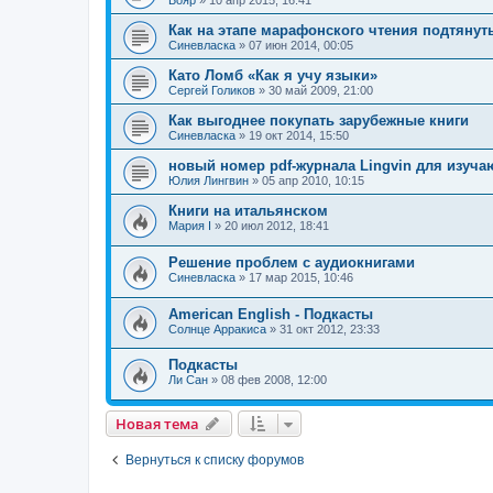
Бояр
»
10 апр 2015, 16:41
Как на этапе марафонского чтения подтянут
Синевласка
»
07 июн 2014, 00:05
Като Ломб «Как я учу языки»
Сергей Голиков
»
30 май 2009, 21:00
Как выгоднее покупать зарубежные книги
Синевласка
»
19 окт 2014, 15:50
новый номер pdf-журнала Lingvin для изуч
Юлия Лингвин
»
05 апр 2010, 10:15
Книги на итальянском
Мария I
»
20 июл 2012, 18:41
Решение проблем с аудиокнигами
Синевласка
»
17 мар 2015, 10:46
American English - Подкасты
Солнце Арракиса
»
31 окт 2012, 23:33
Подкасты
Ли Сан
»
08 фев 2008, 12:00
Новая тема
Вернуться к списку форумов