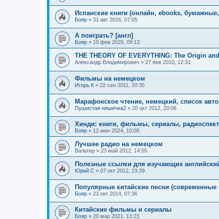
Испанские книги (онлайн, ebooks, бумажные, 
Бояр
»
31 авг 2016, 07:05
А поиграть? [англ]
Бояр
»
10 фев 2026, 09:13
THE THEORY OF EVERYTHING: The Origin and F
Александр Владимирович
»
27 янв 2010, 12:31
Фильмы на немецком
Игорь К
»
22 сен 2011, 20:35
Марафонское чтение, немецкий, список авт
Пушистая няшечка2
»
20 окт 2012, 20:06
Хинди: книги, фильмы, сериалы, радиоспек
Бояр
»
12 июн 2024, 10:06
Лучшее радио на немецком
Вальтер
»
23 май 2012, 14:55
Полезные ссылки для изучающих английски
Юрий C
»
07 окт 2012, 23:39
Популярные китайские песни (современные 
Бояр
»
23 окт 2014, 07:36
Китайские фильмы и сериалы
Бояр
»
20 мар 2021, 13:23