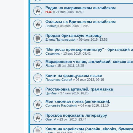
Радио на американском английском
Н.Ф.
»
21 янв 2008, 16:49
Фильмы на Британском английском
Леонид
»
08 фев 2008, 21:05
Продам британскую матрицу
Елена Папуловская
»
09 фев 2015, 13:55
"Вопросы премьер-министру" - британский 
Странник
»
13 дек 2016, 09:42
Марафонское чтение, английский, список ав
Яшка
»
15 авг 2011, 16:25
Книги на французском языке
Пермяков Сергей
»
06 июн 2012, 09:16
Расстановка артиклей, грамматика
Ца-Инь
»
27 июн 2016, 16:25
Моя книжная полка (английский).
Соловьёв Разбойник
»
04 мар 2016, 21:10
Просьба подсказать литературу
Олег V
»
13 окт 2013, 13:44
Книги на корейском (онлайн, ebooks, бумажны