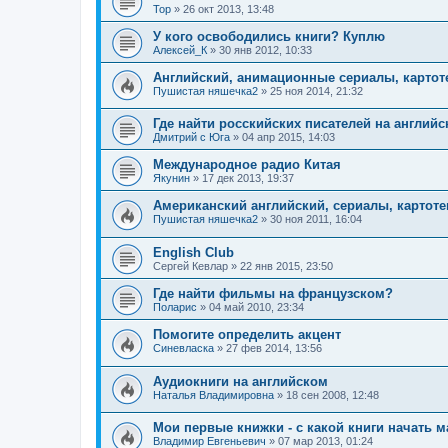
Тор
»
26 окт 2013, 13:48
У кого освободились книги? Куплю
Алексей_К
»
30 янв 2012, 10:33
Английский, анимационные сериалы, картот
Пушистая няшечка2
»
25 ноя 2014, 21:32
Где найти росскийских писателей на англий
Дмитрий с Юга
»
04 апр 2015, 14:03
Международное радио Китая
Якунин
»
17 дек 2013, 19:37
Американский английский, сериалы, картоте
Пушистая няшечка2
»
30 ноя 2011, 16:04
English Club
Сергей Кевлар
»
22 янв 2015, 23:50
Где найти фильмы на французском?
Поларис
»
04 май 2010, 23:34
Помогите определить акцент
Синевласка
»
27 фев 2014, 13:56
Аудиокниги на английском
Наталья Владимировна
»
18 сен 2008, 12:48
Мои первые книжки - с какой книги начать 
Владимир Евгеньевич
»
07 мар 2013, 01:24