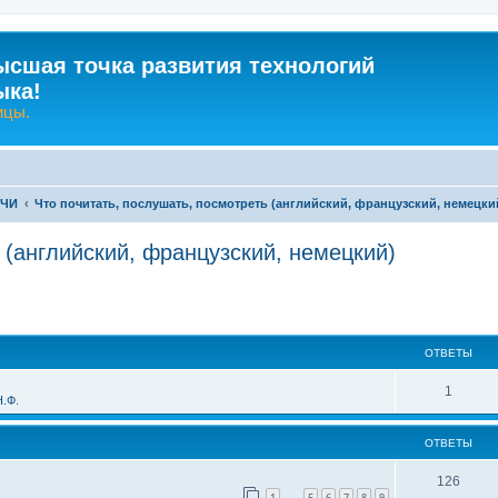
ысшая точка развития технологий
ыка!
ицы.
-ЧИ
Что почитать, послушать, посмотреть (английский, французский, немецки
 (английский, французский, немецкий)
ширенный поиск
ОТВЕТЫ
О
1
.Ф.
т
ОТВЕТЫ
в
е
О
126
1
5
6
7
8
9