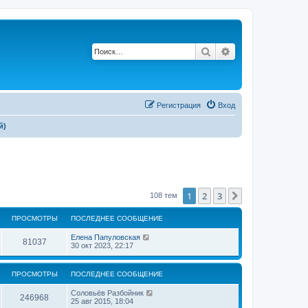
Поиск
Расширенный по
Регистрация
Вход
й)
1
2
3
След.
108 тем
ПРОСМОТРЫ
ПОСЛЕДНЕЕ СООБЩЕНИЕ
П
Елена Папуловская
П
81037
о
30 окт 2023, 22:17
с
р
л
е
ПРОСМОТРЫ
ПОСЛЕДНЕЕ СООБЩЕНИЕ
о
д
н
П
Соловьёв Разбойник
с
е
П
246968
о
25 авг 2015, 18:04
е