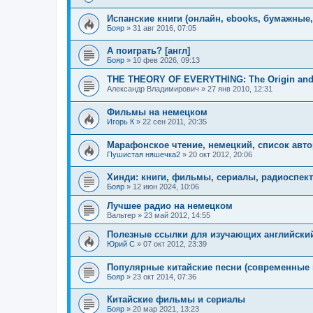
Испанские книги (онлайн, ebooks, бумажные, 
Бояр
»
31 авг 2016, 07:05
А поиграть? [англ]
Бояр
»
10 фев 2026, 09:13
THE THEORY OF EVERYTHING: The Origin and F
Александр Владимирович
»
27 янв 2010, 12:31
Фильмы на немецком
Игорь К
»
22 сен 2011, 20:35
Марафонское чтение, немецкий, список авт
Пушистая няшечка2
»
20 окт 2012, 20:06
Хинди: книги, фильмы, сериалы, радиоспек
Бояр
»
12 июн 2024, 10:06
Лучшее радио на немецком
Вальтер
»
23 май 2012, 14:55
Полезные ссылки для изучающих английски
Юрий C
»
07 окт 2012, 23:39
Популярные китайские песни (современные 
Бояр
»
23 окт 2014, 07:36
Китайские фильмы и сериалы
Бояр
»
20 мар 2021, 13:23