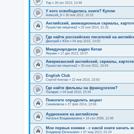
Тор
»
26 окт 2013, 13:48
У кого освободились книги? Куплю
Алексей_К
»
30 янв 2012, 10:33
Английский, анимационные сериалы, картот
Пушистая няшечка2
»
25 ноя 2014, 21:32
Где найти росскийских писателей на англий
Дмитрий с Юга
»
04 апр 2015, 14:03
Международное радио Китая
Якунин
»
17 дек 2013, 19:37
Американский английский, сериалы, картоте
Пушистая няшечка2
»
30 ноя 2011, 16:04
English Club
Сергей Кевлар
»
22 янв 2015, 23:50
Где найти фильмы на французском?
Поларис
»
04 май 2010, 23:34
Помогите определить акцент
Синевласка
»
27 фев 2014, 13:56
Аудиокниги на английском
Наталья Владимировна
»
18 сен 2008, 12:48
Мои первые книжки - с какой книги начать 
Владимир Евгеньевич
»
07 мар 2013, 01:24