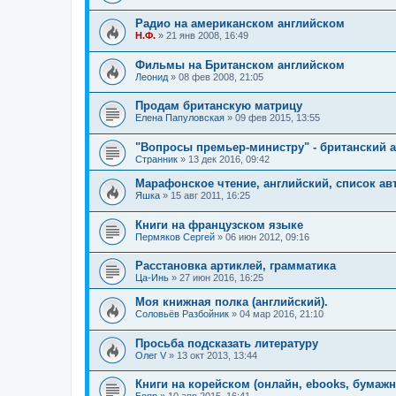
Радио на американском английском
Н.Ф.
»
21 янв 2008, 16:49
Фильмы на Британском английском
Леонид
»
08 фев 2008, 21:05
Продам британскую матрицу
Елена Папуловская
»
09 фев 2015, 13:55
"Вопросы премьер-министру" - британский 
Странник
»
13 дек 2016, 09:42
Марафонское чтение, английский, список ав
Яшка
»
15 авг 2011, 16:25
Книги на французском языке
Пермяков Сергей
»
06 июн 2012, 09:16
Расстановка артиклей, грамматика
Ца-Инь
»
27 июн 2016, 16:25
Моя книжная полка (английский).
Соловьёв Разбойник
»
04 мар 2016, 21:10
Просьба подсказать литературу
Олег V
»
13 окт 2013, 13:44
Книги на корейском (онлайн, ebooks, бумажны