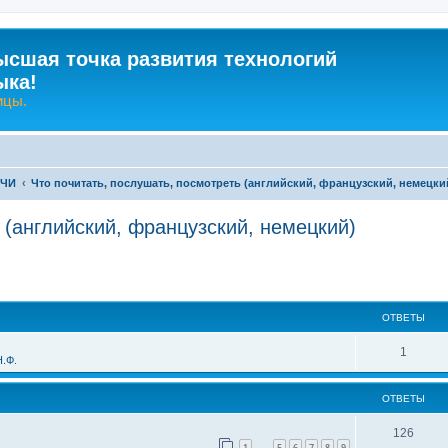
ысшая точка развития технологий
ыка!
ицы.
-ЧИ
Что почитать, послушать, посмотреть (английский, французский, немецки
 (английский, французский, немецкий)
ширенный поиск
ОТВЕТЫ
О
1
.Ф.
т
ОТВЕТЫ
в
е
О
126
1
5
6
7
8
9