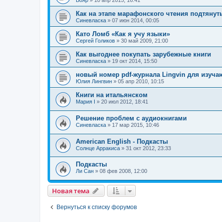
Бояр
»
10 апр 2015, 16:41
Как на этапе марафонского чтения подтянут
Синевласка
»
07 июн 2014, 00:05
Като Ломб «Как я учу языки»
Сергей Голиков
»
30 май 2009, 21:00
Как выгоднее покупать зарубежные книги
Синевласка
»
19 окт 2014, 15:50
новый номер pdf-журнала Lingvin для изуч
Юлия Лингвин
»
05 апр 2010, 10:15
Книги на итальянском
Мария I
»
20 июл 2012, 18:41
Решение проблем с аудиокнигами
Синевласка
»
17 мар 2015, 10:46
American English - Подкасты
Солнце Арракиса
»
31 окт 2012, 23:33
Подкасты
Ли Сан
»
08 фев 2008, 12:00
Новая тема
Вернуться к списку форумов