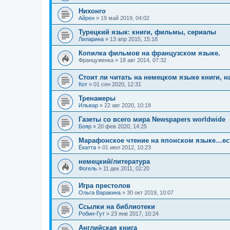
Нихонго
Айрен
»
19 май 2019, 04:02
Турецкий язык: книги, фильмы, сериалы
Лиларина
»
13 апр 2015, 15:18
Копилка фильмов на французском языке.
Француженка
»
18 авг 2014, 07:32
Стоит ли читать на немецком языке книги, н
Кот
»
01 сен 2020, 12:31
Тренажеры
Ильвар
»
22 авг 2020, 10:18
Газеты со всего мира Newspapers worldwide
Бояр
»
20 фев 2020, 14:25
Марафонское чтение на японском языке…ест
Ёкатта
»
01 июл 2012, 10:23
немецкий/литература
Фогель
»
11 дек 2011, 02:20
Игра престолов
Ольга Варакина
»
30 окт 2019, 10:07
Ссылки на библиотеки
Робин-Гут
»
23 янв 2017, 10:24
Английская книга