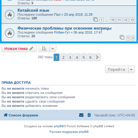
Ответы:
9
Китайский язык
Последнее сообщение
Пал
«
20 апр 2018, 11:28
Ответы:
188
1
10
11
12
13
…
Физические проблемы при освоении матрицы
Последнее сообщение
Робин-Гут
«
06 апр 2018, 17:47
Ответы:
26
1
2
Новая тема
1
2
3
4
5
6
След.
282 темы
Перейти
ПРАВА ДОСТУПА
Вы
не можете
начинать темы
Вы
не можете
отвечать на сообщения
Вы
не можете
редактировать свои сообщения
Вы
не можете
удалять свои сообщения
Вы
не можете
добавлять вложения
Список форумов
Часовой пояс:
UTC+04:00
Создано на основе
phpBB
® Forum Software © phpBB Limited
Русская поддержка phpBB