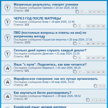
Матричные результаты, говорят ученики
Последнее сообщение
Гринмен
«
24 окт 2025, 16:32
Ответы:
150
1
8
9
10
11
…
ЧЕРЕЗ ГОД ПОСЛЕ МАТРИЦЫ
Последнее сообщение
Бояр
«
18 фев 2025, 12:46
Ответы:
323
1
19
20
21
22
…
ПВО (постояные вопросы и ответы на них) по
матричному методу
Последнее сообщение
Пушистая няшечка
«
25 мар 2024, 17:16
Ответы:
1372
1
89
90
91
92
…
Сколько дней нужно слушать каждый диалог?
Последнее сообщение
Дилетант
«
21 мар 2024, 21:25
Ответы:
414
1
25
26
27
28
…
Язык "с нуля". Поделитесь, как вам читается?
Последнее сообщение
Марина К.
«
01 июл 2026, 08:19
Ответы:
521
1
32
33
34
35
…
Марафонское говорение: как его лучше организовать
Последнее сообщение
Бояр
«
04 мар 2026, 14:22
Ответы:
24
1
2
Как научиться бегло разговаривать?
Последнее сообщение
Марина К.
«
28 фев 2026, 08:52
Ответы:
57
1
2
3
4
Корейский язык: делаем матрицу