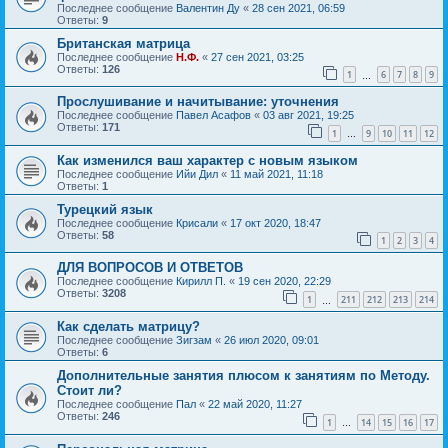
Последнее сообщение
Валентин Ду
«
28 сен 2021, 06:59
Ответы:
9
Британская матрица
Последнее сообщение
Н.Ф.
«
27 сен 2021, 03:25
Ответы:
126
1
6
7
8
9
…
Прослушивание и начитывание: уточнения
Последнее сообщение
Павел Асафов
«
03 авг 2021, 19:25
Ответы:
171
1
9
10
11
12
…
Как изменился ваш характер с новым языком
Последнее сообщение
Ийи Дил
«
11 май 2021, 11:18
Ответы:
1
Турецкий язык
Последнее сообщение
Крисали
«
17 окт 2020, 18:47
Ответы:
58
1
2
3
4
ДЛЯ ВОПРОСОВ И ОТВЕТОВ
Последнее сообщение
Кирилл П.
«
19 сен 2020, 22:29
Ответы:
3208
1
211
212
213
214
…
Как сделать матрицу?
Последнее сообщение
Зигзам
«
26 июл 2020, 09:01
Ответы:
6
Дополнительные занятия плюсом к занятиям по Методу.
Стоит ли?
Последнее сообщение
Пал
«
22 май 2020, 11:27
Ответы:
246
1
14
15
16
17
…