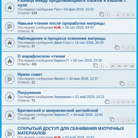
Разница между продолжающимся языком и языком с
нуля
Последнее сообщение
Пал
«
04 фев 2019, 10:42
Ответы:
134
1
6
7
8
9
…
Навыки чтения после проработки матрицы
Последнее сообщение
Н.Ф.
«
29 сен 2018, 04:47
Ответы:
8
Наблюдения в процессе освоения матрицы
Последнее сообщение
Джон Соул
«
14 сен 2018, 20:34
Ответы:
37
1
2
3
О марафонском чтении
Последнее сообщение
Кирилл П.
«
02 сен 2018, 23:36
Ответы:
411
1
25
26
27
28
…
Нужен совет
Последнее сообщение
Валент
«
18 июн 2018, 12:37
Ответы:
21
1
2
Погружение
Последнее сообщение
Американо
«
21 май 2018, 14:21
Ответы:
71
1
2
3
4
5
Британский и американский английский
Последнее сообщение
Кирилл П.
«
04 май 2018, 13:44
Ответы:
47
1
2
3
4
ОТКРЫТЫЙ ДОСТУП ДЛЯ СКАЧИВАНИЯ МАТРИЧНЫХ
МАТЕРИАЛОВ
Последнее сообщение
Н.Ф.
«
03 май 2018, 10:42