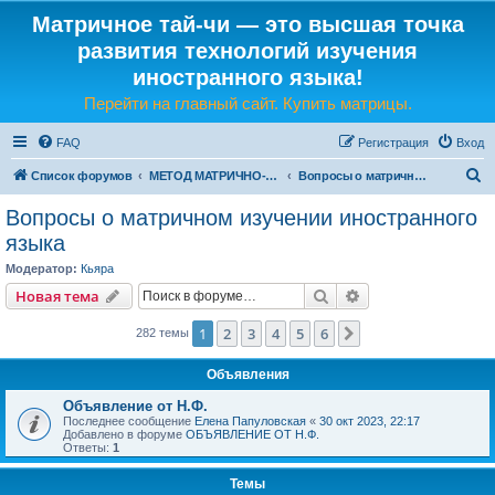
Матричное тай-чи — это высшая точка
развития технологий изучения
иностранного языка!
Перейти на главный сайт. Купить матрицы.
FAQ
Регистрация
Вход
П
Список форумов
МЕТОД МАТРИЧНО-ЯЗЫКОВОГО ТАЙ-ЧИ
Вопросы о матричном изучении иностранного языка
о
Вопросы о матричном изучении иностранного
и
языка
с
Модератор:
Кьяра
к
Поиск
Расширенный пои
Новая тема
1
2
3
4
5
6
След.
282 темы
Объявления
Объявление от Н.Ф.
Последнее сообщение
Елена Папуловская
«
30 окт 2023, 22:17
Добавлено в форуме
ОБЪЯВЛЕНИЕ ОТ Н.Ф.
Ответы:
1
Темы