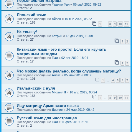
Персональная матрица
Последнее сообщение
Франко Фан
«
06 май 2020, 09:52
Ответы:
2
Японский язык
Последнее сообщение
Айрен
«
10 янв 2020, 05:22
Ответы:
163
1
8
9
10
11
…
Не слышу!
Последнее сообщение
Катрин
«
13 дек 2019, 16:08
Ответы:
27
1
2
Китайский язык - это просто! Если его изучать
матричным методом
Последнее сообщение
Пал
«
02 авг 2019, 18:04
Ответы:
17
1
2
Что можно делать реально, когда слушаешь матрицу?
Последнее сообщение
Алекс
«
05 май 2019, 00:36
Ответы:
101
1
4
5
6
7
…
Итальянский с нуля
Последнее сообщение
Михаил II
«
10 апр 2019, 00:24
Ответы:
153
1
8
9
10
11
…
Ищу матрицу Армянского языка
Последнее сообщение
Дионис
«
24 мар 2019, 09:42
Русский язык для иностранцев
Последнее сообщение
Пал
«
11 фев 2019, 21:10
Ответы:
2