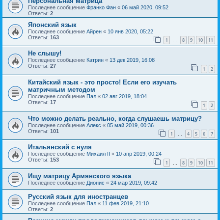
Персональная матрица
Последнее сообщение
Франко Фан
«
06 май 2020, 09:52
Ответы:
2
Японский язык
Последнее сообщение
Айрен
«
10 янв 2020, 05:22
Ответы:
163
1
8
9
10
11
…
Не слышу!
Последнее сообщение
Катрин
«
13 дек 2019, 16:08
Ответы:
27
1
2
Китайский язык - это просто! Если его изучать
матричным методом
Последнее сообщение
Пал
«
02 авг 2019, 18:04
Ответы:
17
1
2
Что можно делать реально, когда слушаешь матрицу?
Последнее сообщение
Алекс
«
05 май 2019, 00:36
Ответы:
101
1
4
5
6
7
…
Итальянский с нуля
Последнее сообщение
Михаил II
«
10 апр 2019, 00:24
Ответы:
153
1
8
9
10
11
…
Ищу матрицу Армянского языка
Последнее сообщение
Дионис
«
24 мар 2019, 09:42
Русский язык для иностранцев
Последнее сообщение
Пал
«
11 фев 2019, 21:10
Ответы:
2