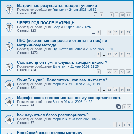
Матричные результаты, говорят ученики
Последнее сообщение
Гринмен
«
24 окт 2025, 16:32
Ответы:
150
1
8
9
10
11
…
ЧЕРЕЗ ГОД ПОСЛЕ МАТРИЦЫ
Последнее сообщение
Бояр
«
18 фев 2025, 12:46
Ответы:
323
1
19
20
21
22
…
ПВО (постояные вопросы и ответы на них) по
матричному методу
Последнее сообщение
Пушистая няшечка
«
25 мар 2024, 17:16
Ответы:
1372
1
89
90
91
92
…
Сколько дней нужно слушать каждый диалог?
Последнее сообщение
Дилетант
«
21 мар 2024, 21:25
Ответы:
414
1
25
26
27
28
…
Язык "с нуля". Поделитесь, как вам читается?
Последнее сообщение
Марина К.
«
01 июл 2026, 08:19
Ответы:
521
1
32
33
34
35
…
Марафонское говорение: как его лучше организовать
Последнее сообщение
Бояр
«
04 мар 2026, 14:22
Ответы:
24
1
2
Как научиться бегло разговаривать?
Последнее сообщение
Марина К.
«
28 фев 2026, 08:52
Ответы:
57
1
2
3
4
Корейский язык: делаем матрицу