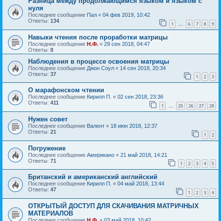
Разница между продолжающимся языком и языком с
нуля
Последнее сообщение
Пал
«
04 фев 2019, 10:42
Ответы:
134
1
6
7
8
9
…
Навыки чтения после проработки матрицы
Последнее сообщение
Н.Ф.
«
29 сен 2018, 04:47
Ответы:
8
Наблюдения в процессе освоения матрицы
Последнее сообщение
Джон Соул
«
14 сен 2018, 20:34
Ответы:
37
1
2
3
О марафонском чтении
Последнее сообщение
Кирилл П.
«
02 сен 2018, 23:36
Ответы:
411
1
25
26
27
28
…
Нужен совет
Последнее сообщение
Валент
«
18 июн 2018, 12:37
Ответы:
21
1
2
Погружение
Последнее сообщение
Американо
«
21 май 2018, 14:21
Ответы:
71
1
2
3
4
5
Британский и американский английский
Последнее сообщение
Кирилл П.
«
04 май 2018, 13:44
Ответы:
47
1
2
3
4
ОТКРЫТЫЙ ДОСТУП ДЛЯ СКАЧИВАНИЯ МАТРИЧНЫХ
МАТЕРИАЛОВ
Последнее сообщение
Н.Ф.
«
03 май 2018, 10:42