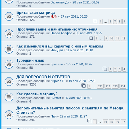
Последнее сообщение
Валентин Ду
«
28 сен 2021, 06:59
Ответы:
9
Британская матрица
Последнее сообщение
Н.Ф.
«
27 сен 2021, 03:25
Ответы:
126
1
6
7
8
9
…
Прослушивание и начитывание: уточнения
Последнее сообщение
Павел Асафов
«
03 авг 2021, 19:25
Ответы:
171
1
9
10
11
12
…
Как изменился ваш характер с новым языком
Последнее сообщение
Ийи Дил
«
11 май 2021, 11:18
Ответы:
1
Турецкий язык
Последнее сообщение
Крисали
«
17 окт 2020, 18:47
Ответы:
58
1
2
3
4
ДЛЯ ВОПРОСОВ И ОТВЕТОВ
Последнее сообщение
Кирилл П.
«
19 сен 2020, 22:29
Ответы:
3208
1
211
212
213
214
…
Как сделать матрицу?
Последнее сообщение
Зигзам
«
26 июл 2020, 09:01
Ответы:
6
Дополнительные занятия плюсом к занятиям по Методу.
Стоит ли?
Последнее сообщение
Пал
«
22 май 2020, 11:27
Ответы:
246
1
14
15
16
17
…