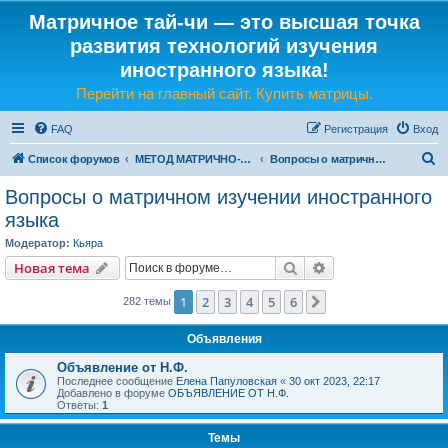
Матричное тай-чи — это высшая точка
развития технологий изучения
иностранного языка!
Перейти на главный сайт. Купить матрицы.
FAQ
Регистрация
Вход
П
Список форумов
МЕТОД МАТРИЧНО-ЯЗЫКОВОГО ТАЙ-ЧИ
Вопросы о матричном изучении иностранного языка
о
Вопросы о матричном изучении иностранного
и
языка
с
Модератор:
Кьяра
к
Поиск
Расширенный пои
Новая тема
1
2
3
4
5
6
След.
282 темы
Объявления
Объявление от Н.Ф.
Последнее сообщение
Елена Папуловская
«
30 окт 2023, 22:17
Добавлено в форуме
ОБЪЯВЛЕНИЕ ОТ Н.Ф.
Ответы:
1
Темы