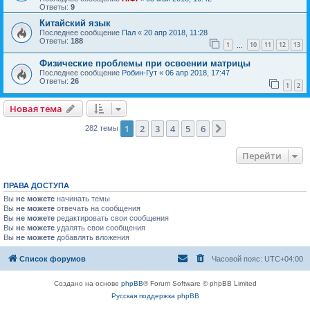
Ответы:
9
Китайский язык
Последнее сообщение
Пал
«
20 апр 2018, 11:28
Ответы:
188
1
10
11
12
13
…
Физические проблемы при освоении матрицы
Последнее сообщение
Робин-Гут
«
06 апр 2018, 17:47
Ответы:
26
1
2
Новая тема
1
2
3
4
5
6
След.
282 темы
Перейти
ПРАВА ДОСТУПА
Вы
не можете
начинать темы
Вы
не можете
отвечать на сообщения
Вы
не можете
редактировать свои сообщения
Вы
не можете
удалять свои сообщения
Вы
не можете
добавлять вложения
Список форумов
Часовой пояс:
UTC+04:00
Создано на основе
phpBB
® Forum Software © phpBB Limited
Русская поддержка phpBB