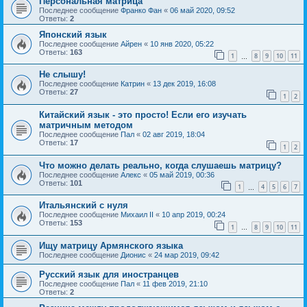
Персональная матрица
Последнее сообщение
Франко Фан
«
06 май 2020, 09:52
Ответы:
2
Японский язык
Последнее сообщение
Айрен
«
10 янв 2020, 05:22
Ответы:
163
1
8
9
10
11
…
Не слышу!
Последнее сообщение
Катрин
«
13 дек 2019, 16:08
Ответы:
27
1
2
Китайский язык - это просто! Если его изучать
матричным методом
Последнее сообщение
Пал
«
02 авг 2019, 18:04
Ответы:
17
1
2
Что можно делать реально, когда слушаешь матрицу?
Последнее сообщение
Алекс
«
05 май 2019, 00:36
Ответы:
101
1
4
5
6
7
…
Итальянский с нуля
Последнее сообщение
Михаил II
«
10 апр 2019, 00:24
Ответы:
153
1
8
9
10
11
…
Ищу матрицу Армянского языка
Последнее сообщение
Дионис
«
24 мар 2019, 09:42
Русский язык для иностранцев
Последнее сообщение
Пал
«
11 фев 2019, 21:10
Ответы:
2