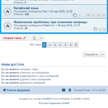
Ответы:
9
Китайский язык
Последнее сообщение
Пал
«
20 апр 2018, 11:28
Ответы:
188
1
10
11
12
13
…
Физические проблемы при освоении матрицы
Последнее сообщение
Робин-Гут
«
06 апр 2018, 17:47
Ответы:
26
1
2
Новая тема
1
2
3
4
5
6
След.
282 темы
Перейти
ПРАВА ДОСТУПА
Вы
не можете
начинать темы
Вы
не можете
отвечать на сообщения
Вы
не можете
редактировать свои сообщения
Вы
не можете
удалять свои сообщения
Вы
не можете
добавлять вложения
Список форумов
Часовой пояс:
UTC+04:00
Создано на основе
phpBB
® Forum Software © phpBB Limited
Русская поддержка phpBB