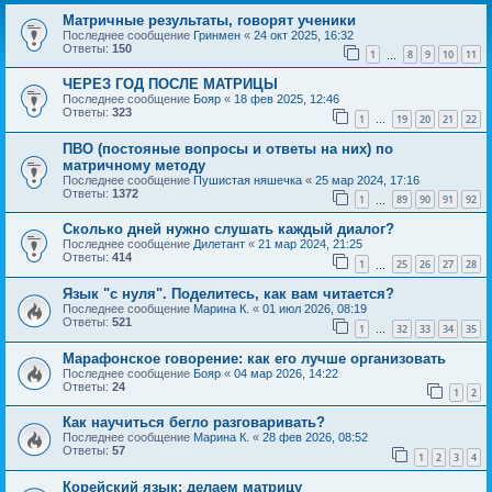
Матричные результаты, говорят ученики
Последнее сообщение
Гринмен
«
24 окт 2025, 16:32
Ответы:
150
1
8
9
10
11
…
ЧЕРЕЗ ГОД ПОСЛЕ МАТРИЦЫ
Последнее сообщение
Бояр
«
18 фев 2025, 12:46
Ответы:
323
1
19
20
21
22
…
ПВО (постояные вопросы и ответы на них) по
матричному методу
Последнее сообщение
Пушистая няшечка
«
25 мар 2024, 17:16
Ответы:
1372
1
89
90
91
92
…
Сколько дней нужно слушать каждый диалог?
Последнее сообщение
Дилетант
«
21 мар 2024, 21:25
Ответы:
414
1
25
26
27
28
…
Язык "с нуля". Поделитесь, как вам читается?
Последнее сообщение
Марина К.
«
01 июл 2026, 08:19
Ответы:
521
1
32
33
34
35
…
Марафонское говорение: как его лучше организовать
Последнее сообщение
Бояр
«
04 мар 2026, 14:22
Ответы:
24
1
2
Как научиться бегло разговаривать?
Последнее сообщение
Марина К.
«
28 фев 2026, 08:52
Ответы:
57
1
2
3
4
Корейский язык: делаем матрицу