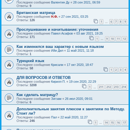
Последнее сообщение
Валентин Ду
«
28 сен 2021, 06:59
Ответы:
9
Британская матрица
Последнее сообщение
Н.Ф.
«
27 сен 2021, 03:25
Ответы:
126
1
6
7
8
9
…
Прослушивание и начитывание: уточнения
Последнее сообщение
Павел Асафов
«
03 авг 2021, 19:25
Ответы:
171
1
9
10
11
12
…
Как изменился ваш характер с новым языком
Последнее сообщение
Ийи Дил
«
11 май 2021, 11:18
Ответы:
1
Турецкий язык
Последнее сообщение
Крисали
«
17 окт 2020, 18:47
Ответы:
58
1
2
3
4
ДЛЯ ВОПРОСОВ И ОТВЕТОВ
Последнее сообщение
Кирилл П.
«
19 сен 2020, 22:29
Ответы:
3208
1
211
212
213
214
…
Как сделать матрицу?
Последнее сообщение
Зигзам
«
26 июл 2020, 09:01
Ответы:
6
Дополнительные занятия плюсом к занятиям по Методу.
Стоит ли?
Последнее сообщение
Пал
«
22 май 2020, 11:27
Ответы:
246
1
14
15
16
17
…