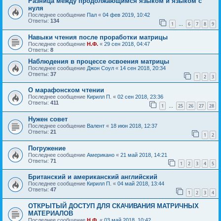
Разница между продолжающимся языком и языком с
нуля
Последнее сообщение
Пал
«
04 фев 2019, 10:42
Ответы:
134
1
6
7
8
9
…
Навыки чтения после проработки матрицы
Последнее сообщение
Н.Ф.
«
29 сен 2018, 04:47
Ответы:
8
Наблюдения в процессе освоения матрицы
Последнее сообщение
Джон Соул
«
14 сен 2018, 20:34
Ответы:
37
1
2
3
О марафонском чтении
Последнее сообщение
Кирилл П.
«
02 сен 2018, 23:36
Ответы:
411
1
25
26
27
28
…
Нужен совет
Последнее сообщение
Валент
«
18 июн 2018, 12:37
Ответы:
21
1
2
Погружение
Последнее сообщение
Американо
«
21 май 2018, 14:21
Ответы:
71
1
2
3
4
5
Британский и американский английский
Последнее сообщение
Кирилл П.
«
04 май 2018, 13:44
Ответы:
47
1
2
3
4
ОТКРЫТЫЙ ДОСТУП ДЛЯ СКАЧИВАНИЯ МАТРИЧНЫХ
МАТЕРИАЛОВ
Последнее сообщение
Н.Ф.
«
03 май 2018, 10:42