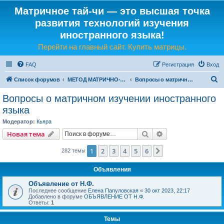
Матричное тай-чи — это высшая точка
развития технологий изучения
иностранного языка!
Перейти на главный сайт. Купить матрицы.
FAQ
Регистрация
Вход
П
Список форумов
МЕТОД МАТРИЧНО-ЯЗЫКОВОГО ТАЙ-ЧИ
Вопросы о матричном изучении иностранного языка
о
Вопросы о матричном изучении иностранного
и
языка
с
Модератор:
Кьяра
к
Поиск
Расширенный пои
Новая тема
1
2
3
4
5
6
След.
282 темы
Объявления
Объявление от Н.Ф.
Последнее сообщение
Елена Папуловская
«
30 окт 2023, 22:17
Добавлено в форуме
ОБЪЯВЛЕНИЕ ОТ Н.Ф.
Ответы:
1
Темы