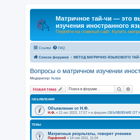
Матричное тай-чи — это в
изучения иностранного яз
Перейти на главный сайт. Купить матр
Ссылки
FAQ
Список форумов
МЕТОД МАТРИЧНО-ЯЗЫКОВОГО ТАЙ
Вопросы о матричном изучении инос
Модератор:
Кьяра
Поиск
Рас
Новая тема
ОБЪЯВЛЕНИЯ
Объявление от Н.Ф.
Н.Ф.
»
21 окт 2023, 17:57
» в форуме
ОБЪЯВЛЕНИЕ ОТ Н
ТЕМЫ
Матричные результаты, говорят ученики
Парфений
»
14 сен 2011, 11:04