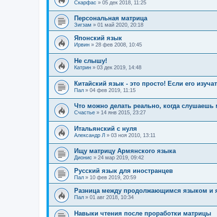
Скарфас
»
05 дек 2018, 11:25
Персональная матрица
Зигзам
»
01 май 2020, 20:18
Японский язык
Ирвин
»
28 фев 2008, 10:45
Не слышу!
Катрин
»
03 дек 2019, 14:48
Китайский язык - это просто! Если его изу
Пал
»
04 фев 2019, 11:15
Что можно делать реально, когда слушаешь
Счастье
»
14 янв 2015, 23:27
Итальянский с нуля
Александр Л
»
03 ноя 2010, 13:11
Ищу матрицу Армянского языка
Дионис
»
24 мар 2019, 09:42
Русский язык для иностранцев
Пал
»
10 фев 2019, 20:59
Разница между продолжающимся языком и 
Пал
»
01 авг 2018, 10:34
Навыки чтения после проработки матрицы