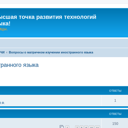
ысшая точка развития технологий
ыка!
ицы.
-ЧИ
Вопросы о матричном изучении иностранного языка
транного языка
ширенный поиск
ОТВЕТЫ
О
1
.Ф.
т
ОТВЕТЫ
в
е
О
150
1
7
8
9
10
11