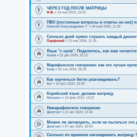
ЧЕРЕЗ ГОД ПОСЛЕ МАТРИЦЫ
Н.Ф.
»
14 ноя 2010, 16:32
ПВО (постояные вопросы и ответы на них) 
Алексей Александрович Т.
»
09 май 2009, 11:39
Сколько дней нужно слушать каждый диалог
Парфений
»
23 янв 2008, 11:29
Язык "с нуля". Поделитесь, как вам читаетс
Кьяра
»
02 дек 2009, 20:12
Марафонское говорение: как его лучше орга
Бояр
»
02 сен 2016, 06:25
Как научиться бегло разговаривать?
Кот
»
10 июл 2020, 16:58
Корейский язык: делаем матрицу
Михалыч
»
16 фев 2010, 13:22
Немарафонское говорение
Дилетант
»
21 авг 2024, 14:46
Можно ли заговорить, если не пытаться это 
Дилетант
»
07 авг 2024, 10:59
Сколько по времени наговаривать матрицу 