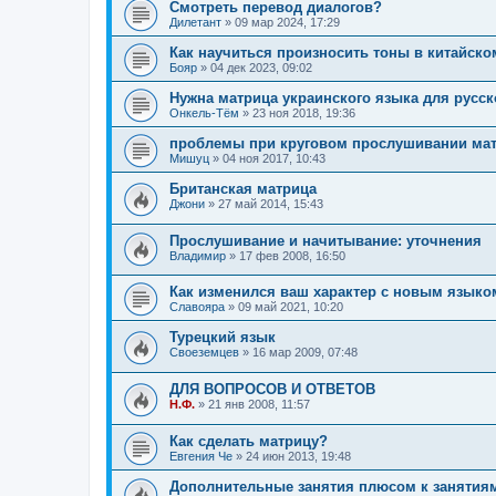
Смотреть перевод диалогов?
Дилетант
»
09 мар 2024, 17:29
Как научиться произносить тоны в китайск
Бояр
»
04 дек 2023, 09:02
Нужна матрица украинского языка для русс
Онкель-Тём
»
23 ноя 2018, 19:36
проблемы при круговом прослушивании ма
Мишуц
»
04 ноя 2017, 10:43
Британская матрица
Джони
»
27 май 2014, 15:43
Прослушивание и начитывание: уточнения
Владимир
»
17 фев 2008, 16:50
Как изменился ваш характер с новым языко
Славояра
»
09 май 2021, 10:20
Турецкий язык
Своеземцев
»
16 мар 2009, 07:48
ДЛЯ ВОПРОСОВ И ОТВЕТОВ
Н.Ф.
»
21 янв 2008, 11:57
Как сделать матрицу?
Евгения Че
»
24 июн 2013, 19:48
Дополнительные занятия плюсом к занятиям