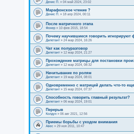
Денис П.
»
04 май 2024, 23:02
Марафонское чтение ?
Денис П.
»
18 апр 2024, 00:11
После матричного этапа
Фонер
»
10 фев 2015, 18:54
Почему научившиеся говорить игнорируют 
Дилетант
»
24 мар 2024, 16:26
Чат как полуразговор
Дилетант
»
12 мар 2024, 21:27
Прохождение матрицы для постановки про
Дилетант
»
12 мар 2024, 08:32
Начитывание по ролям
Дилетант
»
19 мар 2024, 08:01
Одновременно с матрицей делать что-то ещ
Дилетант
»
15 мар 2024, 07:37
Способность говорить главный результат?
Дилетант
»
06 мар 2024, 19:01
Перерыв
Колдун
»
06 авг 2021, 12:56
Приемы борьбы с уходом внимания
Авес
»
29 ноя 2011, 10:47