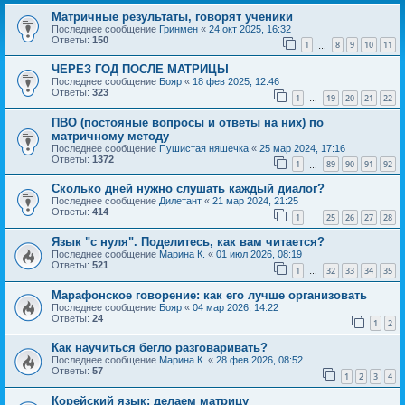
Матричные результаты, говорят ученики
Последнее сообщение
Гринмен
«
24 окт 2025, 16:32
Ответы:
150
1
8
9
10
11
…
ЧЕРЕЗ ГОД ПОСЛЕ МАТРИЦЫ
Последнее сообщение
Бояр
«
18 фев 2025, 12:46
Ответы:
323
1
19
20
21
22
…
ПВО (постояные вопросы и ответы на них) по
матричному методу
Последнее сообщение
Пушистая няшечка
«
25 мар 2024, 17:16
Ответы:
1372
1
89
90
91
92
…
Сколько дней нужно слушать каждый диалог?
Последнее сообщение
Дилетант
«
21 мар 2024, 21:25
Ответы:
414
1
25
26
27
28
…
Язык "с нуля". Поделитесь, как вам читается?
Последнее сообщение
Марина К.
«
01 июл 2026, 08:19
Ответы:
521
1
32
33
34
35
…
Марафонское говорение: как его лучше организовать
Последнее сообщение
Бояр
«
04 мар 2026, 14:22
Ответы:
24
1
2
Как научиться бегло разговаривать?
Последнее сообщение
Марина К.
«
28 фев 2026, 08:52
Ответы:
57
1
2
3
4
Корейский язык: делаем матрицу