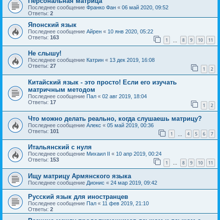
Персональная матрица
Последнее сообщение
Франко Фан
«
06 май 2020, 09:52
Ответы:
2
Японский язык
Последнее сообщение
Айрен
«
10 янв 2020, 05:22
Ответы:
163
1
8
9
10
11
…
Не слышу!
Последнее сообщение
Катрин
«
13 дек 2019, 16:08
Ответы:
27
1
2
Китайский язык - это просто! Если его изучать
матричным методом
Последнее сообщение
Пал
«
02 авг 2019, 18:04
Ответы:
17
1
2
Что можно делать реально, когда слушаешь матрицу?
Последнее сообщение
Алекс
«
05 май 2019, 00:36
Ответы:
101
1
4
5
6
7
…
Итальянский с нуля
Последнее сообщение
Михаил II
«
10 апр 2019, 00:24
Ответы:
153
1
8
9
10
11
…
Ищу матрицу Армянского языка
Последнее сообщение
Дионис
«
24 мар 2019, 09:42
Русский язык для иностранцев
Последнее сообщение
Пал
«
11 фев 2019, 21:10
Ответы:
2