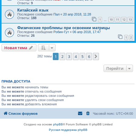
Ответы:
9
Китайский язык
Последнее сообщение
Пал
«
20 апр 2018, 11:28
Ответы:
188
1
10
11
12
13
…
Физические проблемы при освоении матрицы
Последнее сообщение
Робин-Гут
«
06 апр 2018, 17:47
Ответы:
26
1
2
Новая тема
1
2
3
4
5
6
След.
282 темы
Перейти
ПРАВА ДОСТУПА
Вы
не можете
начинать темы
Вы
не можете
отвечать на сообщения
Вы
не можете
редактировать свои сообщения
Вы
не можете
удалять свои сообщения
Вы
не можете
добавлять вложения
Список форумов
Часовой пояс:
UTC+04:00
Создано на основе
phpBB
® Forum Software © phpBB Limited
Русская поддержка phpBB