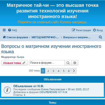
Матричное тай-чи — это высшая точка
развития технологий изучения
иностранного языка!
Перейти на главный сайт. Купить матрицы.
FAQ
Регистрация
Вход
П
Список форумов
МЕТОД МАТРИЧНО-ЯЗЫКОВОГО ТАЙ-ЧИ
Вопросы о матричном изучении иностранного языка
о
Вопросы о матричном изучении иностранного
и
языка
с
Модератор:
Кьяра
к
Поиск
Расширенный пои
Новая тема
1
2
3
4
5
6
След.
282 темы
Объявления
Объявление от Н.Ф.
Последнее сообщение
Елена Папуловская
«
30 окт 2023, 22:17
Добавлено в форуме
ОБЪЯВЛЕНИЕ ОТ Н.Ф.
Ответы:
1
Темы