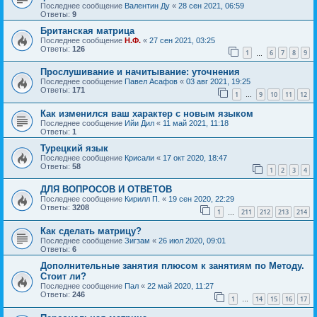
Последнее сообщение
Валентин Ду
«
28 сен 2021, 06:59
Ответы:
9
Британская матрица
Последнее сообщение
Н.Ф.
«
27 сен 2021, 03:25
Ответы:
126
1
6
7
8
9
…
Прослушивание и начитывание: уточнения
Последнее сообщение
Павел Асафов
«
03 авг 2021, 19:25
Ответы:
171
1
9
10
11
12
…
Как изменился ваш характер с новым языком
Последнее сообщение
Ийи Дил
«
11 май 2021, 11:18
Ответы:
1
Турецкий язык
Последнее сообщение
Крисали
«
17 окт 2020, 18:47
Ответы:
58
1
2
3
4
ДЛЯ ВОПРОСОВ И ОТВЕТОВ
Последнее сообщение
Кирилл П.
«
19 сен 2020, 22:29
Ответы:
3208
1
211
212
213
214
…
Как сделать матрицу?
Последнее сообщение
Зигзам
«
26 июл 2020, 09:01
Ответы:
6
Дополнительные занятия плюсом к занятиям по Методу.
Стоит ли?
Последнее сообщение
Пал
«
22 май 2020, 11:27
Ответы:
246
1
14
15
16
17
…