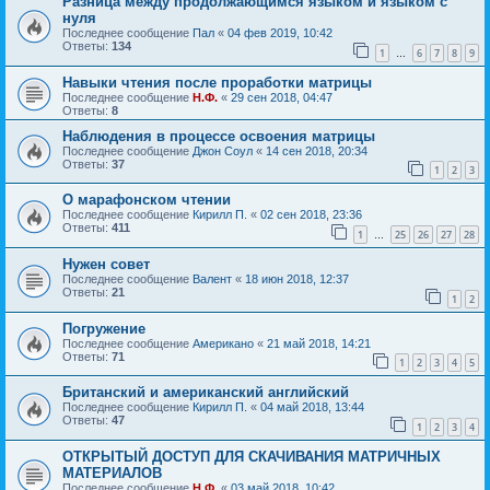
Разница между продолжающимся языком и языком с
нуля
Последнее сообщение
Пал
«
04 фев 2019, 10:42
Ответы:
134
1
6
7
8
9
…
Навыки чтения после проработки матрицы
Последнее сообщение
Н.Ф.
«
29 сен 2018, 04:47
Ответы:
8
Наблюдения в процессе освоения матрицы
Последнее сообщение
Джон Соул
«
14 сен 2018, 20:34
Ответы:
37
1
2
3
О марафонском чтении
Последнее сообщение
Кирилл П.
«
02 сен 2018, 23:36
Ответы:
411
1
25
26
27
28
…
Нужен совет
Последнее сообщение
Валент
«
18 июн 2018, 12:37
Ответы:
21
1
2
Погружение
Последнее сообщение
Американо
«
21 май 2018, 14:21
Ответы:
71
1
2
3
4
5
Британский и американский английский
Последнее сообщение
Кирилл П.
«
04 май 2018, 13:44
Ответы:
47
1
2
3
4
ОТКРЫТЫЙ ДОСТУП ДЛЯ СКАЧИВАНИЯ МАТРИЧНЫХ
МАТЕРИАЛОВ
Последнее сообщение
Н.Ф.
«
03 май 2018, 10:42